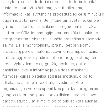
lankytoją, administratoriui ar administratoriui tereikės
atsidaryti paruoštą šabloną, įvesti trūkstamą
informaciją, kas sutrumpins procedūrą iki kelių minučių ir
pagerins aptarnavimą. Jei įmonė turi svetainę, kurioje
galima susitarti dėl susitikimo, integruojantis su USU
platforma CRM technologijos automatiškai paskirsto
programas tarp ekspertų, siunčia pranešimus sandorio
šalims. Dalis monotoniškų, įprastų, bet privalomų
procedūrų pereis į automatizavimo režimą, sumažinant
darbuotojų krūvį ir padidinant operacijų tikslumą bei
greitį. Vykdydami tokią griežtą apskaitą, galite
pasikliauti tikslia informacija įvairiose ataskaitų
formose, kurias pateikia atskiras modulis, o po to
atliekama analizė ir rezultatų išvedimas. Prie
organizacijos veiklos specifikos pritaikyti programinės
įrangos algoritmai padės pavaldiniams stebėti savo
darbo užduočių atlikimą, o po to bus atliktas auditas,