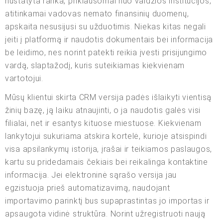
nustatyta ranka, priklausomai nuo valdžios institucijos,
atitinkamai vadovas nemato finansinių duomenų,
apskaita nesusijusi su užduotimis. Niekas kitas negali
įeiti į platformą ir naudotis dokumentais bei informacija
be leidimo, nes norint patekti reikia įvesti prisijungimo
vardą, slaptažodį, kuris suteikiamas kiekvienam
vartotojui.
Mūsų klientui skirta CRM versija padės išlaikyti vientisą
žinių bazę, ją laiku atnaujinti, o ja naudotis galės visi
filialai, net ir esantys kituose miestuose. Kiekvienam
lankytojui sukuriama atskira kortelė, kurioje atsispindi
visa apsilankymų istorija, įrašai ir teikiamos paslaugos,
kartu su pridedamais čekiais bei reikalinga kontaktine
informacija. Jei elektroninė sąrašo versija jau
egzistuoja prieš automatizavimą, naudojant
importavimo parinktį bus supaprastintas jo importas ir
apsaugota vidinė struktūra. Norint užregistruoti naują