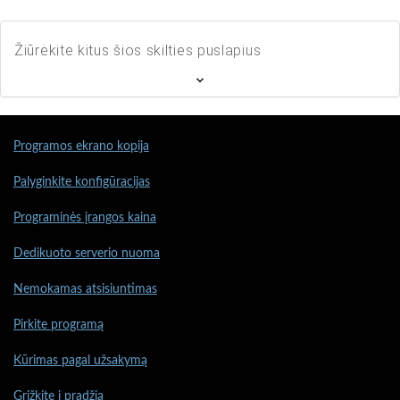
Žiūrėkite kitus šios skilties puslapius
Programos ekrano kopija
Palyginkite konfigūracijas
Programinės įrangos kaina
Dedikuoto serverio nuoma
Nemokamas atsisiuntimas
Pirkite programą
Kūrimas pagal užsakymą
Grįžkite į pradžią