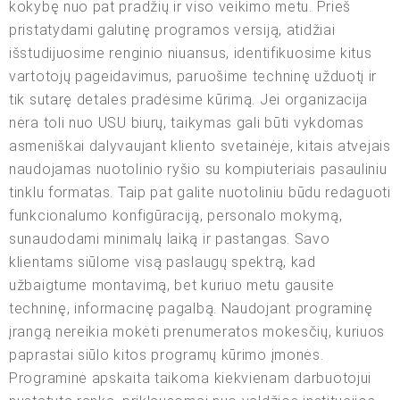
kokybę nuo pat pradžių ir viso veikimo metu. Prieš
pristatydami galutinę programos versiją, atidžiai
išstudijuosime renginio niuansus, identifikuosime kitus
vartotojų pageidavimus, paruošime techninę užduotį ir
tik sutarę detales pradėsime kūrimą. Jei organizacija
nėra toli nuo USU biurų, taikymas gali būti vykdomas
asmeniškai dalyvaujant kliento svetainėje, kitais atvejais
naudojamas nuotolinio ryšio su kompiuteriais pasauliniu
tinklu formatas. Taip pat galite nuotoliniu būdu redaguoti
funkcionalumo konfigūraciją, personalo mokymą,
sunaudodami minimalų laiką ir pastangas. Savo
klientams siūlome visą paslaugų spektrą, kad
užbaigtume montavimą, bet kuriuo metu gausite
techninę, informacinę pagalbą. Naudojant programinę
įrangą nereikia mokėti prenumeratos mokesčių, kuriuos
paprastai siūlo kitos programų kūrimo įmonės.
Programinė apskaita taikoma kiekvienam darbuotojui