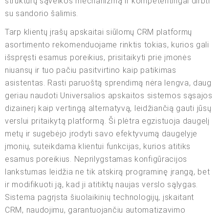
struktūrų sąveikos mechanizmą ir kompetentingai dirbti
su sandorio šalimis.
Tarp klientų įrašų apskaitai siūlomų CRM platformų
asortimento rekomenduojame rinktis tokias, kurios gali
išspręsti esamus poreikius, prisitaikyti prie įmonės
niuansų ir tuo pačiu pasitvirtino kaip patikimas
asistentas. Rasti paruoštą sprendimą nėra lengva, daug
geriau naudoti Universalios apskaitos sistemos sąsajos
dizainerį kaip vertingą alternatyvą, leidžiančią gauti jūsų
verslui pritaikytą platformą. Ši plėtra egzistuoja daugelį
metų ir sugebėjo įrodyti savo efektyvumą daugelyje
įmonių, suteikdama klientui funkcijas, kurios atitiks
esamus poreikius. Neprilygstamas konfigūracijos
lankstumas leidžia ne tik atskirą programinę įrangą, bet
ir modifikuoti ją, kad ji atitiktų naujas verslo sąlygas.
Sistema pagrįsta šiuolaikinių technologijų, įskaitant
CRM, naudojimu, garantuojančiu automatizavimo