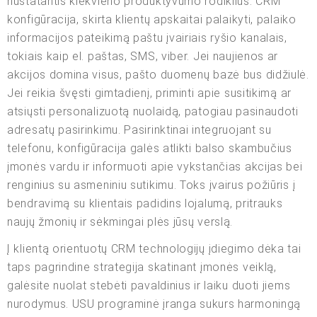
nustatantis kiekvieno produktyvumo rodiklius. CRM
konfigūracija, skirta klientų apskaitai palaikyti, palaiko
informacijos pateikimą paštu įvairiais ryšio kanalais,
tokiais kaip el. paštas, SMS, viber. Jei naujienos ar
akcijos domina visus, pašto duomenų bazė bus didžiulė.
Jei reikia švęsti gimtadienį, priminti apie susitikimą ar
atsiųsti personalizuotą nuolaidą, patogiau pasinaudoti
adresatų pasirinkimu. Pasirinktinai integruojant su
telefonu, konfigūracija galės atlikti balso skambučius
įmonės vardu ir informuoti apie vykstančias akcijas bei
renginius su asmeniniu sutikimu. Toks įvairus požiūris į
bendravimą su klientais padidins lojalumą, pritrauks
naujų žmonių ir sėkmingai plės jūsų verslą.
Į klientą orientuotų CRM technologijų įdiegimo dėka tai
taps pagrindine strategija skatinant įmonės veiklą,
galėsite nuolat stebėti pavaldinius ir laiku duoti jiems
nurodymus. USU programinė įranga sukurs harmoningą