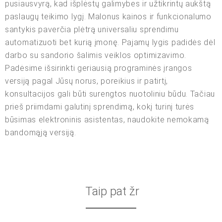
pusiausvyrą, kad išplėstų galimybes ir užtikrintų aukštą
paslaugų teikimo lygį. Malonus kainos ir funkcionalumo
santykis paverčia plėtrą universaliu sprendimu
automatizuoti bet kurią įmonę. Pajamų lygis padidės dėl
darbo su sandorio šalimis veiklos optimizavimo.
Padėsime išsirinkti geriausią programinės įrangos
versiją pagal Jūsų norus, poreikius ir patirtį,
konsultacijos gali būti surengtos nuotoliniu būdu. Tačiau
prieš priimdami galutinį sprendimą, kokį turinį turės
būsimas elektroninis asistentas, naudokite nemokamą
bandomąją versiją.
Taip pat žr