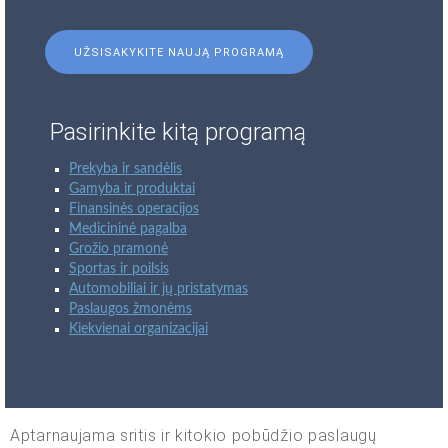
UŽSISAKYKITE NAUJĄ PROGRAMĄ
Pasirinkite kitą programą
Prekyba ir sandėlis
Gamyba ir produktai
Finansinės operacijos
Medicininė pagalba
Grožio pramonė
Sportas ir poilsis
Automobiliai ir jų pristatymas
Paslaugos žmonėms
Kiekvienai organizacijai
Aptarnaujama sritis ir kitokio pobūdžio paslaugų