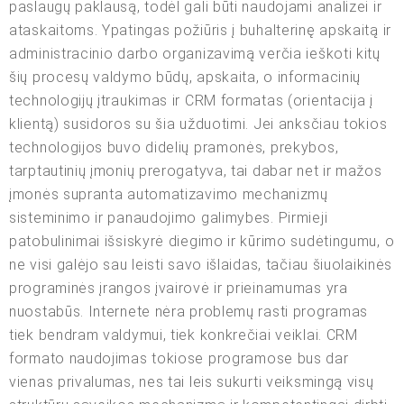
paslaugų paklausą, todėl gali būti naudojami analizei ir
ataskaitoms. Ypatingas požiūris į buhalterinę apskaitą ir
administracinio darbo organizavimą verčia ieškoti kitų
šių procesų valdymo būdų, apskaita, o informacinių
technologijų įtraukimas ir CRM formatas (orientacija į
klientą) susidoros su šia užduotimi. Jei anksčiau tokios
technologijos buvo didelių pramonės, prekybos,
tarptautinių įmonių prerogatyva, tai dabar net ir mažos
įmonės supranta automatizavimo mechanizmų
sisteminimo ir panaudojimo galimybes. Pirmieji
patobulinimai išsiskyrė diegimo ir kūrimo sudėtingumu, o
ne visi galėjo sau leisti savo išlaidas, tačiau šiuolaikinės
programinės įrangos įvairovė ir prieinamumas yra
nuostabūs. Internete nėra problemų rasti programas
tiek bendram valdymui, tiek konkrečiai veiklai. CRM
formato naudojimas tokiose programose bus dar
vienas privalumas, nes tai leis sukurti veiksmingą visų