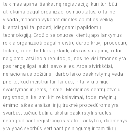
teikimas apima išankstinę registraciją, kuri turi būti
atliekama pagal organizacijos nuostatus, o tai ne
visada įmanoma vykdant didelės apimties veiklą.
klientai gali tai padėti, įdiegdami papildomų
technologijų. Grožio salonuose klientų apsilankymus
reikia organizuoti pagal meistrų darbo krūvį, procedūrų
trukmę, o dėl bet kokių klaidų atsiras sutapimų, o tai
neigiamai atsiliepia reputacijai, nes ne visi žmonės yra
pasirengę ilgai laukti savo eilės. Arba atvirkščiai,
neracionalus požiūris į darbo laiko paskirstymą veda
prie to, kad meistrai turi langus, ir tai yra pinigų
švaistymas ir jiems, ir salei. Medicinos centrų atveju
registracijai keliami kiti reikalavimai, todėl mėginių
ėmimo laikas analizei ir jų trukmė procedūroms yra
svarbūs, tačiau būtina tiksliai paskirstyti srautus,
neapgrūdinant registracijos stalo. Lankytojų duomenys
yra ypač svarbūs vertinant pelningumą ir tam tikrų