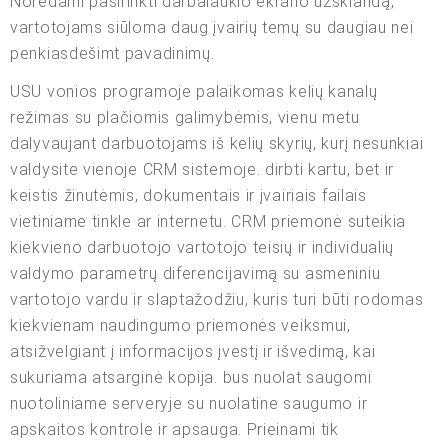
Norėdami pasirinkti darbalaukio ekrano užsklandą,
vartotojams siūloma daug įvairių temų su daugiau nei
penkiasdešimt pavadinimų.
USU vonios programoje palaikomas kelių kanalų
režimas su plačiomis galimybėmis, vienu metu
dalyvaujant darbuotojams iš kelių skyrių, kurį nesunkiai
valdysite vienoje CRM sistemoje. dirbti kartu, bet ir
keistis žinutėmis, dokumentais ir įvairiais failais
vietiniame tinkle ar internetu. CRM priemonė suteikia
kiekvieno darbuotojo vartotojo teisių ir individualių
valdymo parametrų diferencijavimą su asmeniniu
vartotojo vardu ir slaptažodžiu, kuris turi būti rodomas
kiekvienam naudingumo priemonės veiksmui,
atsižvelgiant į informacijos įvestį ir išvedimą, kai
sukuriama atsarginė kopija. bus nuolat saugomi
nuotoliniame serveryje su nuolatine saugumo ir
apskaitos kontrole ir apsauga. Prieinami tik