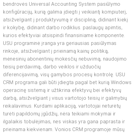
bendrovės Universal Accounting System pasiūlymo
konfigūracijų, kurią galima įdiegti į veikiantį kompiuterį,
atsižvelgiant į produktyvumą ir discipliną, didinant kiekį
ir kokybę, didinant darbo rodiklius. paslaugų apimtis,
kurios efektyviai atsispindi finansiniame komponente.
USU programinė įranga yra geriausias pasiūlymas
rinkoje, atsižvelgiant į prieinamą kainų politiką,
mėnesinių abonentinių mokesčių nebuvimą, naudojimo
teisių perdavimą, darbo veiklos ir užduočių
diferencijavimą, visų gamybos procesų kontrolę. USU
CRM programa gali būti įdiegta pagal bet kurią Windows
operacinę sistemą ir užtikrina efektyvų bei efektyvų
darbą, atsižvelgiant į visus vartotojo teisių ir galimybių
reikalavimus. Kurdami aplikaciją, vartotojai neturėtų
turėti papildomų įgūdžių, nėra teikiami mokymai ir
ilgalaikis tobulėjimas, nes viskas yra gana paprasta ir
prieinama kiekvienam. Vonios CRM programoje mūsų