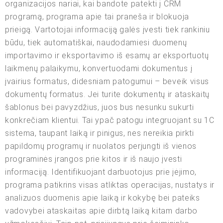
organizacijos nariai, kai bandote patekti į CRM
programą, programa apie tai praneša ir blokuoja
prieigą. Vartotojai informaciją galės įvesti tiek rankiniu
būdu, tiek automatiškai, naudodamiesi duomenų
importavimo ir eksportavimo iš esamų ar eksportuotų
laikmenų palaikymu, konvertuodami dokumentus į
įvairius formatus, didesniam patogumui – beveik visus
dokumentų formatus. Jei turite dokumentų ir ataskaitų
šablonus bei pavyzdžius, juos bus nesunku sukurti
konkrečiam klientui. Tai ypač patogu integruojant su 1C
sistema, taupant laiką ir pinigus, nes nereikia pirkti
papildomų programų ir nuolatos perjungti iš vienos
programinės įrangos prie kitos ir iš naujo įvesti
informaciją. Identifikuojant darbuotojus prie įėjimo,
programa patikrins visas atliktas operacijas, nustatys ir
analizuos duomenis apie laiką ir kokybę bei pateiks
vadovybei ataskaitas apie dirbtą laiką kitam darbo