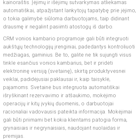
kainoraštis. Įėjimų ir išėjimų sutvarkymas atliekamas
automatiškai, atpažįstant lankytojų tapatybę prie įėjimo,
o tokia galimybė siūloma darbuotojams, taip didinant
drausmę ir negalint pasiimti atostogų iš darbo.
CRM vonios kambario programoje gali būti integruoti
aukštųjų technologijų įrenginiai, padedantys kontroliuoti
medžiagas, gaminius. Be to, galite ne tik sujungti visus
tinkle esančius vonios kambarius, bet ir pridėti
elektroninę versiją (svetainę), skirtą produktyvesnei
veiklai, padidėjusiai paklausai ir, kaip taisyklė,
pajamoms. Svetainė bus integruota automatiškai
išryškinant rezervavimo ir atšaukimo, mokėjimo
operacijų ir kitų įvykių duomenis, o darbuotojai
racionaliai vadovausis pateikta informacija. Mokėjimai
gali būti priimami bet kokia klientams patogia forma,
grynaisiais ir negrynaisiais, naudojant nuolaidas ir
premijas.