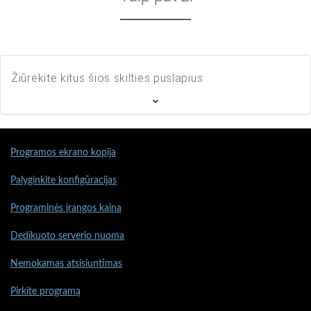
Žiūrėkite kitus šios skilties puslapius
Programos ekrano kopija
Palyginkite konfigūracijas
Programinės įrangos kaina
Dedikuoto serverio nuoma
Nemokamas atsisiuntimas
Pirkite programą