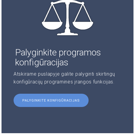
Palyginkite programos
konfigūracijas
Atskirame puslapyje galite palyginti skirtingų
konfigūracijų programinės įrangos funkcijas.
PALYGINKITE KONFIGŪRACIJAS