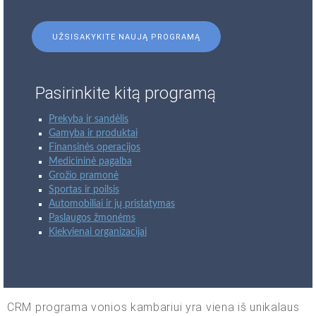
UŽSISAKYKITE NAUJĄ PROGRAMĄ
Pasirinkite kitą programą
Prekyba ir sandėlis
Gamyba ir produktai
Finansinės operacijos
Medicininė pagalba
Grožio pramonė
Sportas ir poilsis
Automobiliai ir jų pristatymas
Paslaugos žmonėms
Kiekvienai organizacijai
CRM programa vonios kambariui yra viena iš unikalaus