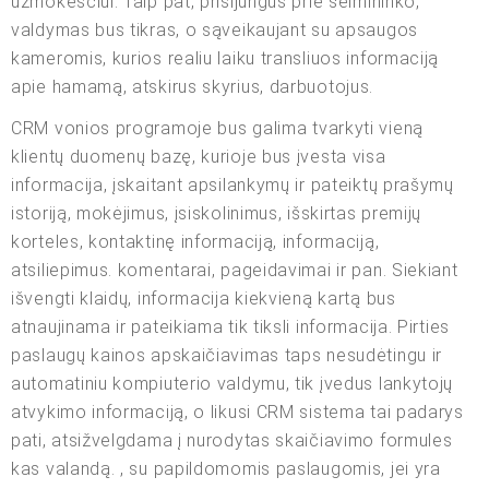
užmokesčiui. Taip pat, prisijungus prie šeimininko,
valdymas bus tikras, o sąveikaujant su apsaugos
kameromis, kurios realiu laiku transliuos informaciją
apie hamamą, atskirus skyrius, darbuotojus.
CRM vonios programoje bus galima tvarkyti vieną
klientų duomenų bazę, kurioje bus įvesta visa
informacija, įskaitant apsilankymų ir pateiktų prašymų
istoriją, mokėjimus, įsiskolinimus, išskirtas premijų
korteles, kontaktinę informaciją, informaciją,
atsiliepimus. komentarai, pageidavimai ir pan. Siekiant
išvengti klaidų, informacija kiekvieną kartą bus
atnaujinama ir pateikiama tik tiksli informacija. Pirties
paslaugų kainos apskaičiavimas taps nesudėtingu ir
automatiniu kompiuterio valdymu, tik įvedus lankytojų
atvykimo informaciją, o likusi CRM sistema tai padarys
pati, atsižvelgdama į nurodytas skaičiavimo formules
kas valandą. , su papildomomis paslaugomis, jei yra