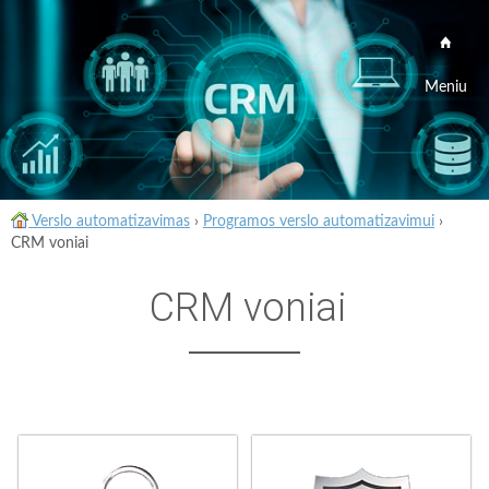
Meniu
Verslo automatizavimas
›
Programos verslo automatizavimui
›
CRM voniai
CRM voniai