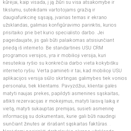
kūrėjai, kaip visada, į ją žiūri su visa atsakomybe ir
tikslumu, suteikdami vartotojams gražią ir
daugiafunkcinę sąsają, įvairias temas ir ekrano
užsklandas, galimas konfigūravimo parinktis, kurios
prisitaiko prie bet kurio specialisto darbo. Jei
pageidaujate, jis gali būti palaikomas atsisiunčiant
priedą iš interneto. Be standartinės USU CRM
programos versijos, yra ir mobilioji versija, kuri
nesuteikia ryšio su konkrečia darbo vieta kokybišku
interneto ryšiu. Verta paminėti ir tai, kad mobilioji USU
aplikacijos versija siūlo skirtingas galimybes tiek vonios
personalui, tiek klientams. Pavyzdžiui, klientai galės
matyti naujas prekes, papildyti asmenines sąskaitas,
atlikti rezervacijas ir mokėjimus, matyti laisvą laiką ir
vietą, matyti sukauptas premijas, susieti asmeninę
informaciją su dokumentais, kurie gali būti naudingi
siunčiant žinutes ar išrašant sąskaitas faktūras. .