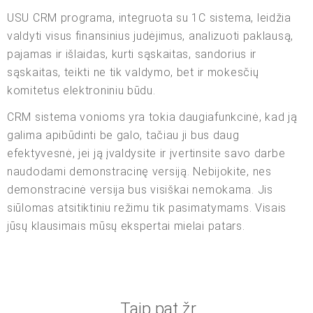
USU CRM programa, integruota su 1C sistema, leidžia
valdyti visus finansinius judėjimus, analizuoti paklausą,
pajamas ir išlaidas, kurti sąskaitas, sandorius ir
sąskaitas, teikti ne tik valdymo, bet ir mokesčių
komitetus elektroniniu būdu.
CRM sistema vonioms yra tokia daugiafunkcinė, kad ją
galima apibūdinti be galo, tačiau ji bus daug
efektyvesnė, jei ją įvaldysite ir įvertinsite savo darbe
naudodami demonstracinę versiją. Nebijokite, nes
demonstracinė versija bus visiškai nemokama. Jis
siūlomas atsitiktiniu režimu tik pasimatymams. Visais
jūsų klausimais mūsų ekspertai mielai patars.
Taip pat žr