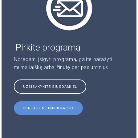
Pirkite programą
Norėdami įsigyti programą, galite parašyti
mums laišką arba žinutę per pasiuntinius
UŽSISAKYKITE SIŲSDAMI EL
KONTAKTINĖ INFORMACIJA