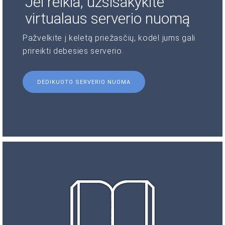
Jei reikia, užsisakykite
virtualaus serverio nuomą
Pažvelkite į keletą priežasčių, kodėl jums gali
prireikti debesies serverio.
DEDIKUOTO SERVERIO NUOMA