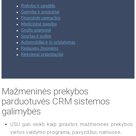
Prekyba ir sandėlis
Gamyba ir produktai
Finansinės operacijos
Medicininė pagalba
Grožio pramonė
Sportas ir poilsis
Automobiliai ir jų pristatymas
Paslaugos žmonėms
Kiekvienai organizacijai
Mažmeninės prekybos
parduotuvės CRM sistemos
galimybės
USU gali veikti kaip įprastos mažmeninės prekybos
vietos valdymo programa, pavyzdžiui, namuose;