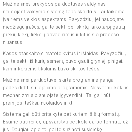
Mažmeninės prekybos parduotuvės valdymas
naudojant valdymo sistemą taps skaidrus. Tai taikoma
įvairiems veiklos aspektams. Pavyzdžiui, jei naudojate
medžiagų įrašus, galite sekti per skirtą laikotarpį gautų
prekių kiekį, tiekėjų pavadinimus ir kitus šio proceso
niuansus.
Kasos ataskaitoje matote kvitus ir išlaidas. Pavyzdžiui,
galite sekti, iš kurių asmenų buvo gauti grynieji pinigai,
kam ir kokiems tikslams buvo skirtos lėšos.
Mažmeninei parduotuvei skirta programinė įranga
padės dirbti su lojalumo programomis. Nesvarbu, kokius
mechanizmus planuojate įgyvendinti. Tai gali būti:
premijos, taškai, nuolaidos ir kt.
Sistema gali būti pritaikyta bet kuriam iš šių formatų.
Esame pasirengę apsvarstyti bet kokį darbo formatą už
jus. Daugiau apie tai galite sužinoti susisiekę