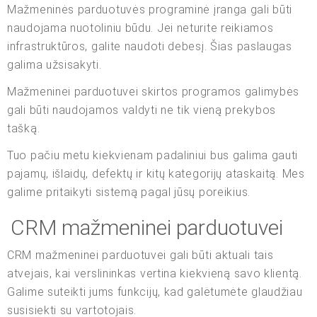
Mažmeninės parduotuvės programinė įranga gali būti
naudojama nuotoliniu būdu. Jei neturite reikiamos
infrastruktūros, galite naudoti debesį. Šias paslaugas
galima užsisakyti.
Mažmeninei parduotuvei skirtos programos galimybės
gali būti naudojamos valdyti ne tik vieną prekybos
tašką.
Tuo pačiu metu kiekvienam padaliniui bus galima gauti
pajamų, išlaidų, defektų ir kitų kategorijų ataskaitą. Mes
galime pritaikyti sistemą pagal jūsų poreikius.
CRM mažmeninei parduotuvei
CRM mažmeninei parduotuvei gali būti aktuali tais
atvejais, kai verslininkas vertina kiekvieną savo klientą.
Galime suteikti jums funkcijų, kad galėtumėte glaudžiau
susisiekti su vartotojais.