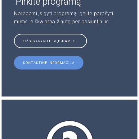
Pirkite programą
Norėdami įsigyti programą, galite parašyti
mums laišką arba žinutę per pasiuntinius
UŽSISAKYKITE SIŲSDAMI EL
KONTAKTINĖ INFORMACIJA