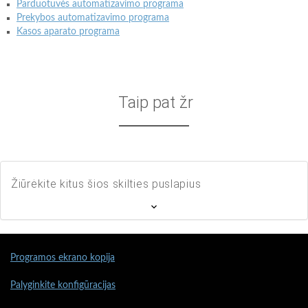
Parduotuvės automatizavimo programa
Prekybos automatizavimo programa
Kasos aparato programa
Taip pat žr
Žiūrėkite kitus šios skilties puslapius
Programos ekrano kopija
Palyginkite konfigūracijas