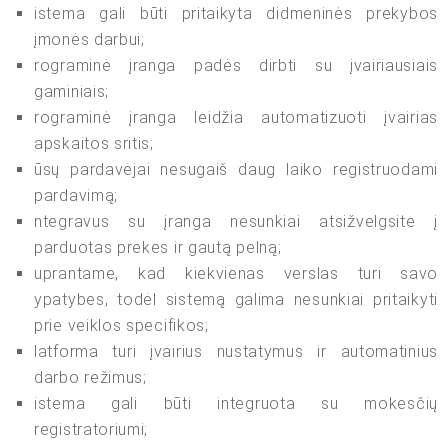
istema gali būti pritaikyta didmeninės prekybos
įmonės darbui;
rograminė įranga padės dirbti su įvairiausiais
gaminiais;
rograminė įranga leidžia automatizuoti įvairias
apskaitos sritis;
ūsų pardavėjai nesugaiš daug laiko registruodami
pardavimą;
ntegravus su įranga nesunkiai atsižvelgsite į
parduotas prekes ir gautą pelną;
uprantame, kad kiekvienas verslas turi savo
ypatybes, todėl sistemą galima nesunkiai pritaikyti
prie veiklos specifikos;
latforma turi įvairius nustatymus ir automatinius
darbo režimus;
istema gali būti integruota su mokesčių
registratoriumi;