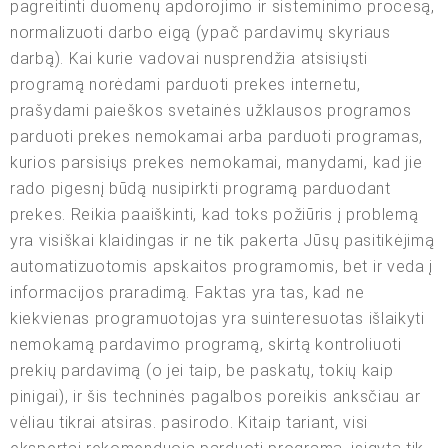
pagreitinti duomenų apdorojimo ir sisteminimo procesą,
normalizuoti darbo eigą (ypač pardavimų skyriaus
darbą). Kai kurie vadovai nusprendžia atsisiųsti
programą norėdami parduoti prekes internetu,
prašydami paieškos svetainės užklausos programos
parduoti prekes nemokamai arba parduoti programas,
kurios parsisiųs prekes nemokamai, manydami, kad jie
rado pigesnį būdą nusipirkti programą parduodant
prekes. Reikia paaiškinti, kad toks požiūris į problemą
yra visiškai klaidingas ir ne tik pakerta Jūsų pasitikėjimą
automatizuotomis apskaitos programomis, bet ir veda į
informacijos praradimą. Faktas yra tas, kad ne
kiekvienas programuotojas yra suinteresuotas išlaikyti
nemokamą pardavimo programą, skirtą kontroliuoti
prekių pardavimą (o jei taip, be paskatų, tokių kaip
pinigai), ir šis techninės pagalbos poreikis anksčiau ar
vėliau tikrai atsiras. pasirodo. Kitaip tariant, visi