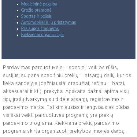
Medicininė pagalba
Grožio pramonė
Sportas ir poilsis
Automobiliai ir jų pristatymas
Paslaugos žmonėms
Kiekvienai organizacijai
Pardavimas parduotuvėje – speciali veiklos rūšis,
susijusi su gana specifinių prekių – atsargų dalių, kurios
lieka sandėlyje (dažniausiai drabužiai, rečiau – batai,
aksesuarai ir kt.), prekyba. Apskaita dažnai apima visų
tipų įrašų tvarkymą su didele atsargų registravimo ir
pardavimo marža. Patikimiausias ir lengviausias būdas
visiškai veikti parduotuvės programą yra prekių
pardavimo programa. Kiekviena prekių pardavimo
programa skirta organizuoti prekybos įmonės darbą,