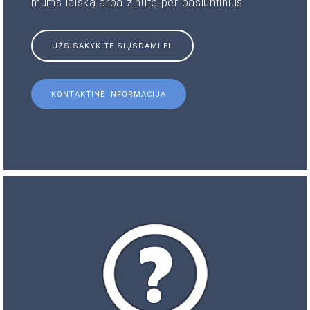
mums laišką arba žinutę per pasiuntinius
UŽSISAKYKITE SIŲSDAMI EL
KONTAKTINĖ INFORMACIJA