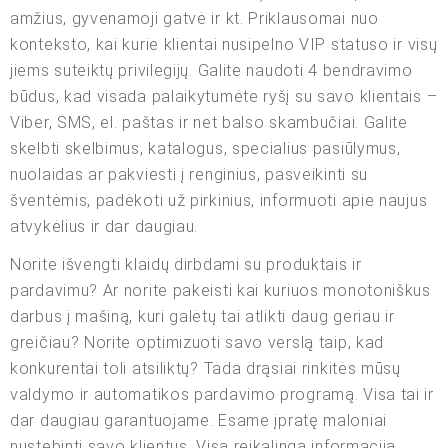
amžius, gyvenamoji gatvė ir kt. Priklausomai nuo
konteksto, kai kurie klientai nusipelno VIP statuso ir visų
jiems suteiktų privilegijų. Galite naudoti 4 bendravimo
būdus, kad visada palaikytumėte ryšį su savo klientais –
Viber, SMS, el. paštas ir net balso skambučiai. Galite
skelbti skelbimus, katalogus, specialius pasiūlymus,
nuolaidas ar pakviesti į renginius, pasveikinti su
šventėmis, padėkoti už pirkinius, informuoti apie naujus
atvykėlius ir dar daugiau.
Norite išvengti klaidų dirbdami su produktais ir
pardavimu? Ar norite pakeisti kai kuriuos monotoniškus
darbus į mašiną, kuri galėtų tai atlikti daug geriau ir
greičiau? Norite optimizuoti savo verslą taip, kad
konkurentai toli atsiliktų? Tada drąsiai rinkitės mūsų
valdymo ir automatikos pardavimo programą. Visa tai ir
dar daugiau garantuojame. Esame įpratę maloniai
nustebinti savo klientus. Visą reikalingą informaciją