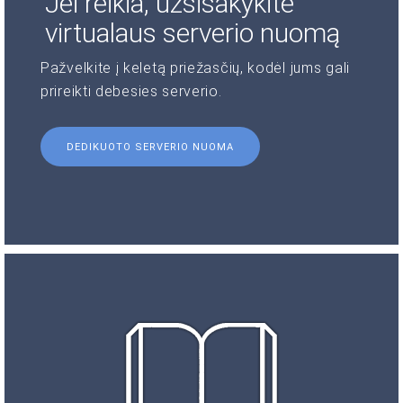
Jei reikia, užsisakykite
virtualaus serverio nuomą
Pažvelkite į keletą priežasčių, kodėl jums gali
prireikti debesies serverio.
DEDIKUOTO SERVERIO NUOMA