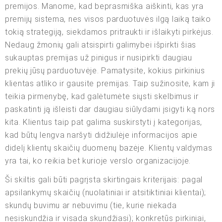
premijos. Manome, kad beprasmiška aiškinti, kas yra
premijų sistema, nes visos parduotuvės ilgą laiką taiko
tokią strategiją, siekdamos pritraukti ir išlaikyti pirkėjus.
Nedaug žmonių gali atsispirti galimybei išpirkti šias
sukauptas premijas už pinigus ir nusipirkti daugiau
prekių jūsų parduotuvėje. Pamatysite, kokius pirkinius
klientas atliko ir gausite premijas. Taip sužinosite, kam ji
teikia pirmenybę, kad galėtumėte siųsti skelbimus ir
paskatinti ją išleisti dar daugiau siūlydami įsigyti ką nors
kita. Klientus taip pat galima suskirstyti į kategorijas,
kad būtų lengva naršyti didžiulėje informacijos apie
didelį klientų skaičių duomenų bazėje. Klientų valdymas
yra tai, ko reikia bet kurioje verslo organizacijoje.
Ši skiltis gali būti pagrįsta skirtingais kriterijais: pagal
apsilankymų skaičių (nuolatiniai ir atsitiktiniai klientai);
skundų buvimu ar nebuvimu (tie, kurie niekada
nesiskundžia ir visada skundžiasi); konkretūs pirkiniai,