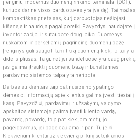
įrenginiu, modernūs duomenų rinkimo terminalai (DCT),
kuriuos dar ne visos parduotuvės yra įvaldę). Tai mažas,
kompaktiškas prietaisas, kurį darbuotojas nešiojasi
kišenėje ir naudoja pagal poreikį. Pavyzdys: naudojate jį
inventorizacijai ir sutaupote daug laiko. Duomenys
nuskaitomi ir perkeliami į pagrindinę duomenų bazę.
Įrenginys gali saugoti tam tikrą duomenų kiekį, o tai yra
didelis pliusas. Taigi, net jei sandėliuose yra daug prekių,
jas galima įtraukti į duomenų bazę ir buhalterinės
pardavimo sistemos talpa yra neribota.
Darbas su klientais taip pat nusipelno ypatingo
dėmesio. Informaciją apie klientus galima įvesti tiesiai į
kasą. Pavyzdžiui, pardavimų ir užsakymų valdymo
apskaitos sistemoje galima įvesti kliento vardą,
pavardę, pavardę, taip pat kiek jam metų, jo
pageidavimus, jei pageidaujama ir pan. Tu įeini.
Kiekvienam klientui už kiekvieną pirkinį suteikiamos