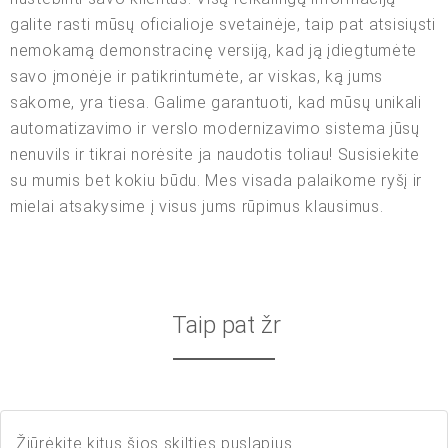
galite rasti mūsų oficialioje svetainėje, taip pat atsisiųsti
nemokamą demonstracinę versiją, kad ją įdiegtumėte
savo įmonėje ir patikrintumėte, ar viskas, ką jums
sakome, yra tiesa. Galime garantuoti, kad mūsų unikali
automatizavimo ir verslo modernizavimo sistema jūsų
nenuvils ir tikrai norėsite ja naudotis toliau! Susisiekite
su mumis bet kokiu būdu. Mes visada palaikome ryšį ir
mielai atsakysime į visus jums rūpimus klausimus.
Taip pat žr
Žiūrėkite kitus šios skilties puslapius