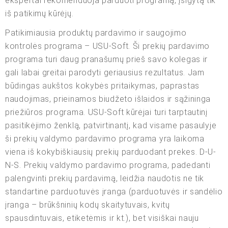
ekspertai rekomenduoja parduoti programą, įsigytą tik
iš patikimų kūrėjų.
Patikimiausia produktų pardavimo ir saugojimo
kontrolės programa – USU-Soft. Ši prekių pardavimo
programa turi daug pranašumų prieš savo kolegas ir
gali labai greitai parodyti geriausius rezultatus. Jam
būdingas aukštos kokybės pritaikymas, paprastas
naudojimas, prieinamos biudžeto išlaidos ir sąžininga
priežiūros programa. USU-Soft kūrėjai turi tarptautinį
pasitikėjimo ženklą, patvirtinantį, kad visame pasaulyje
ši prekių valdymo pardavimo programa yra laikoma
viena iš kokybiškiausių prekių parduodant prekes. D-U-
N-S. Prekių valdymo pardavimo programa, padedanti
palengvinti prekių pardavimą, leidžia naudotis ne tik
standartine parduotuvės įranga (parduotuvės ir sandėlio
įranga – brūkšninių kodų skaitytuvais, kvitų
spausdintuvais, etiketėmis ir kt.), bet visiškai nauju