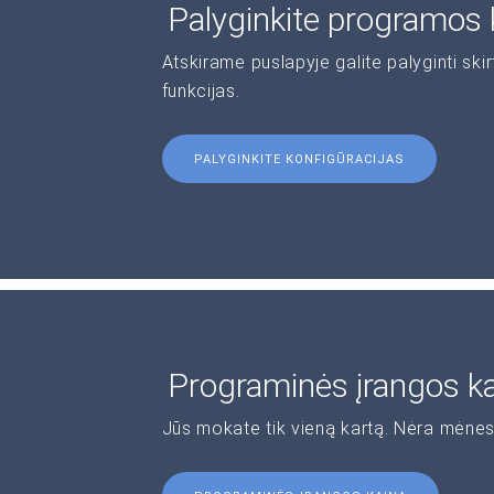
Palyginkite programos 
Atskirame puslapyje galite palyginti ski
funkcijas.
PALYGINKITE KONFIGŪRACIJAS
Programinės įrangos k
Jūs mokate tik vieną kartą. Nėra mėnes