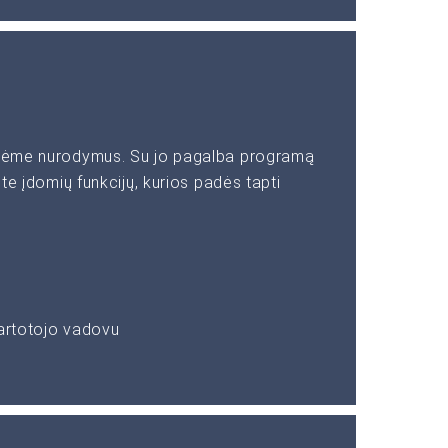
rašėme nurodymus. Su jo pagalba programą
ite įdomių funkcijų, kurios padės tapti
vartotojo vadovu