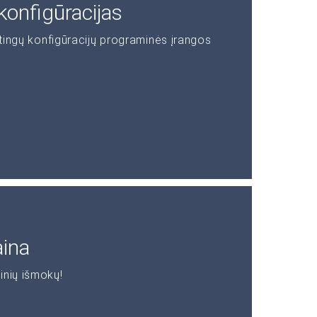
konfigūracijas
rtingų konfigūracijų programinės įrangos
aina
inių išmokų!