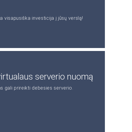
visapusiška investicija į jūsų verslą!
 virtualaus serverio nuomą
s gali prireikti debesies serverio.