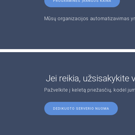
PROGRAMINĖS ĮRANGOS KAINA
Mūsų organizacijos automatizavimas yra 
Jei reikia, užsisakykite
Pažvelkite į keletą priežasčių, kodėl jum
DEDIKUOTO SERVERIO NUOMA