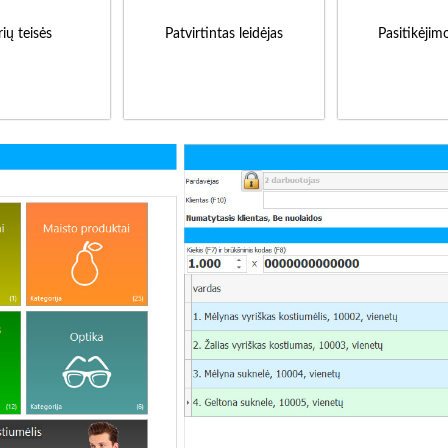
ių teisės
Patvirtintas leidėjas
Pasitikėjim