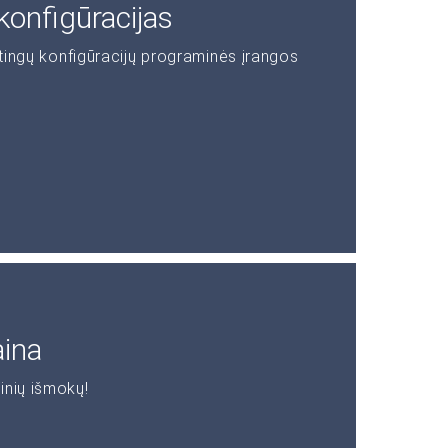
konfigūracijas
rtingų konfigūracijų programinės įrangos
aina
inių išmokų!