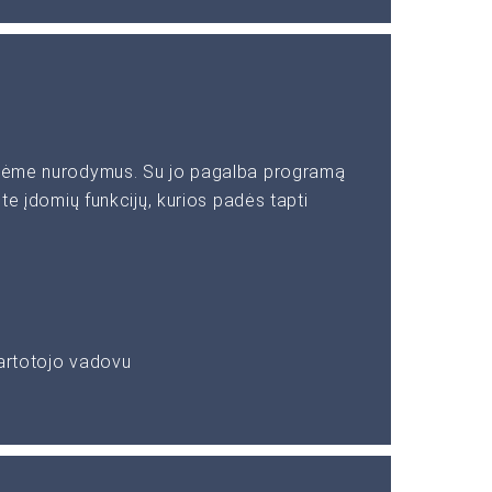
rašėme nurodymus. Su jo pagalba programą
ite įdomių funkcijų, kurios padės tapti
vartotojo vadovu