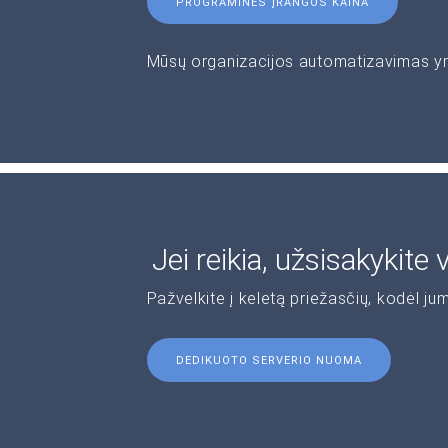
PROGRAMINĖS ĮRANGOS KAINA
Mūsų organizacijos automatizavimas yra 
Jei reikia, užsisakykite
Pažvelkite į keletą priežasčių, kodėl jum
DEDIKUOTO SERVERIO NUOMA