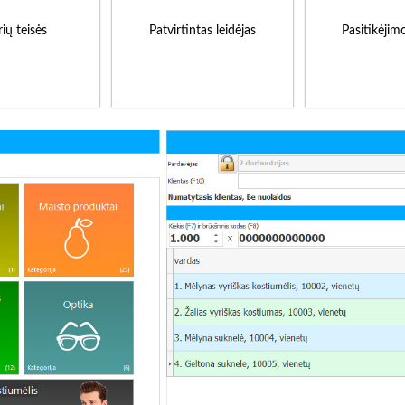
ių teisės
Patvirtintas leidėjas
Pasitikėjim