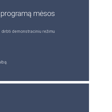
i programą mėsos
 dirbti demonstraciniu režimu
albą.