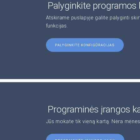
Palyginkite programos 
Atskirame puslapyje galite palyginti ski
funkcijas.
PALYGINKITE KONFIGŪRACIJAS
Programinės įrangos k
Jūs mokate tik vieną kartą. Nėra mėnes