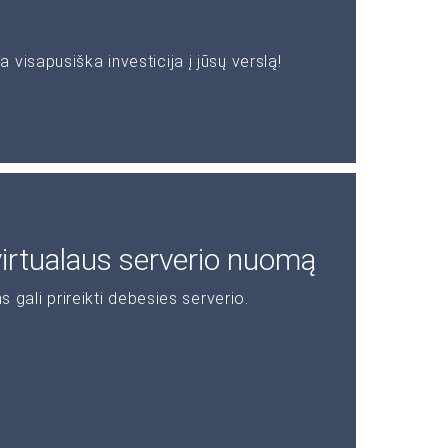
visapusiška investicija į jūsų verslą!
 virtualaus serverio nuomą
s gali prireikti debesies serverio.