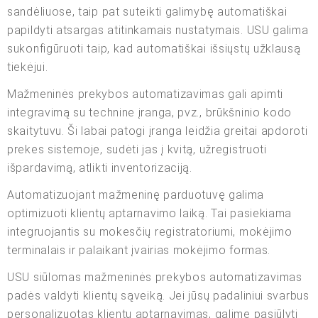
sandėliuose, taip pat suteikti galimybę automatiškai
papildyti atsargas atitinkamais nustatymais. USU galima
sukonfigūruoti taip, kad automatiškai išsiųstų užklausą
tiekėjui.
Mažmeninės prekybos automatizavimas gali apimti
integravimą su technine įranga, pvz., brūkšninio kodo
skaitytuvu. Ši labai patogi įranga leidžia greitai apdoroti
prekes sistemoje, sudėti jas į kvitą, užregistruoti
išpardavimą, atlikti inventorizaciją.
Automatizuojant mažmeninę parduotuvę galima
optimizuoti klientų aptarnavimo laiką. Tai pasiekiama
integruojantis su mokesčių registratoriumi, mokėjimo
terminalais ir palaikant įvairias mokėjimo formas.
USU siūlomas mažmeninės prekybos automatizavimas
padės valdyti klientų sąveiką. Jei jūsų padaliniui svarbus
personalizuotas klientų aptarnavimas, galime pasiūlyti