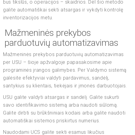
bus tikslūs, o operacijos – skaidrios. Dėl šio metodo
galite automatiškai sekti atsargas ir vykdyti kontrolę
inventorizacijos metu.
Mažmeninės prekybos
parduotuvių automatizavimas
Mažmeninės prekybos parduotuvių automatizavimas
per USU – šioje apžvalgoje papasakosime apie
programinės įrangos galimybes. Per Valdymo sistemą
galėsite efektyviai valdyti pardavimus, sandėlį,
santykius su klientais, tiekėjais ir įmonės darbuotojais.
USU galite valdyti atsargas ir sandėlį. Galite sukurti
savo identifikavimo sistemą arba naudoti siūlomą.
Galite dirbti su brūkšniniais kodais arba galite naudoti
automatiškai sistemos priskirtus numerius.
Naudodami UCS galite sekti esamus likučius