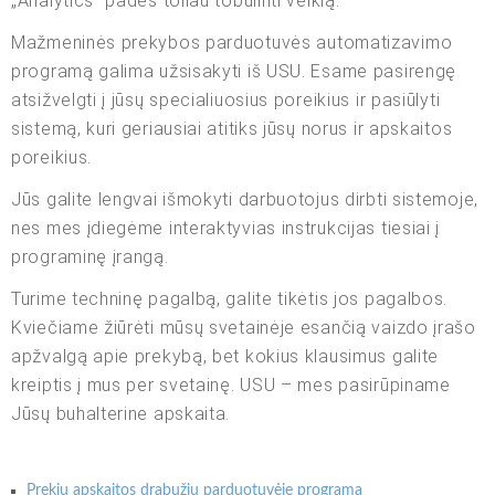
„Analytics“ padės toliau tobulinti veiklą.
Mažmeninės prekybos parduotuvės automatizavimo
programą galima užsisakyti iš USU. Esame pasirengę
atsižvelgti į jūsų specialiuosius poreikius ir pasiūlyti
sistemą, kuri geriausiai atitiks jūsų norus ir apskaitos
poreikius.
Jūs galite lengvai išmokyti darbuotojus dirbti sistemoje,
nes mes įdiegėme interaktyvias instrukcijas tiesiai į
programinę įrangą.
Turime techninę pagalbą, galite tikėtis jos pagalbos.
Kviečiame žiūrėti mūsų svetainėje esančią vaizdo įrašo
apžvalgą apie prekybą, bet kokius klausimus galite
kreiptis į mus per svetainę. USU – mes pasirūpiname
Jūsų buhalterine apskaita.
Prekių apskaitos drabužių parduotuvėje programa