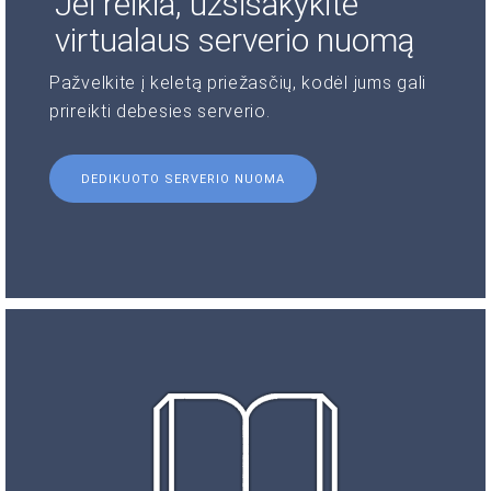
Jei reikia, užsisakykite
virtualaus serverio nuomą
Pažvelkite į keletą priežasčių, kodėl jums gali
prireikti debesies serverio.
DEDIKUOTO SERVERIO NUOMA