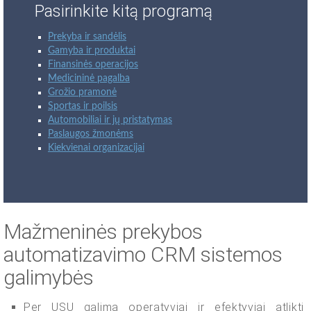
Pasirinkite kitą programą
Prekyba ir sandėlis
Gamyba ir produktai
Finansinės operacijos
Medicininė pagalba
Grožio pramonė
Sportas ir poilsis
Automobiliai ir jų pristatymas
Paslaugos žmonėms
Kiekvienai organizacijai
Mažmeninės prekybos
automatizavimo CRM sistemos
galimybės
Per USU galima operatyviai ir efektyviai atlikti