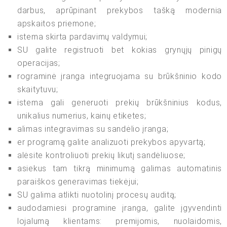
darbus, aprūpinant prekybos tašką modernia
apskaitos priemone;
istema skirta pardavimų valdymui;
SU galite registruoti bet kokias grynųjų pinigų
operacijas;
rograminė įranga integruojama su brūkšninio kodo
skaitytuvu;
istema gali generuoti prekių brūkšninius kodus,
unikalius numerius, kainų etiketes;
alimas integravimas su sandėlio įranga;
er programą galite analizuoti prekybos apyvartą;
alėsite kontroliuoti prekių likutį sandėliuose;
asiekus tam tikrą minimumą galimas automatinis
paraiškos generavimas tiekėjui;
SU galima atlikti nuotolinį procesų auditą;
audodamiesi programine įranga, galite įgyvendinti
lojalumą klientams: premijomis, nuolaidomis,