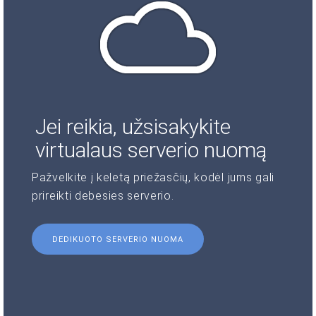
Jei reikia, užsisakykite
virtualaus serverio nuomą
Pažvelkite į keletą priežasčių, kodėl jums gali
prireikti debesies serverio.
DEDIKUOTO SERVERIO NUOMA