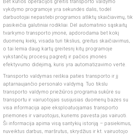
Bet kurios operacijos greitis transporto valdymo
vykdymo programoje yra sekundės dalis, todėl
darbuotojai nepastebi programos atliktų skaičiavimų, tik
pasikeičia galutiniai rodikliai. Dėl automatinio sąskaitų
tvarkymo transporto įmonė, apdorodama bet kokį
duomenų kiekį, visada turi tikslius, greitus skaičiavimus,
o tai lemia daug kartų greitesnį kitų programoje
vykstančių procesų pagreitį ir pačios įmonės
efektyvumo didėjimą, kuris yra automatizavimo vertė.
Transporto valdymas reiškia paties transporto ir jį
aptarnaujančio personalo valdymą. Tuo tikslu
transporto valdymo priežiūros programa sukūrė su
transportu ir vairuotojais susijusias duomenų bazes su
visa informacija apie eksploatuojamas transporto
priemones ir vairuotojus, kuriems pavesta jas vairuoti.
Ši informacija apima visą santykių istoriją – pasiekimus,
nuveiktus darbus, maršrutus, skrydžius ir kt. vairuotojo