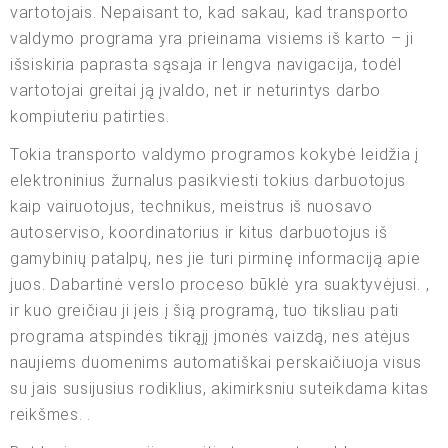
vartotojais. Nepaisant to, kad sakau, kad transporto
valdymo programa yra prieinama visiems iš karto – ji
išsiskiria paprasta sąsaja ir lengva navigacija, todėl
vartotojai greitai ją įvaldo, net ir neturintys darbo
kompiuteriu patirties.
Tokia transporto valdymo programos kokybė leidžia į
elektroninius žurnalus pasikviesti tokius darbuotojus
kaip vairuotojus, technikus, meistrus iš nuosavo
autoserviso, koordinatorius ir kitus darbuotojus iš
gamybinių patalpų, nes jie turi pirminę informaciją apie
juos. Dabartinė verslo proceso būklė yra suaktyvėjusi. ,
ir kuo greičiau ji įeis į šią programą, tuo tiksliau pati
programa atspindės tikrąjį įmonės vaizdą, nes atėjus
naujiems duomenims automatiškai perskaičiuoja visus
su jais susijusius rodiklius, akimirksniu suteikdama kitas
reikšmes. .