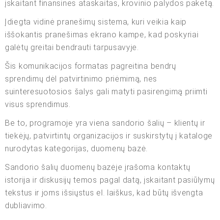
įskaitant finansines ataskaitas, krovinio palydos paketą.
Įdiegta vidinė pranešimų sistema, kuri veikia kaip
iššokantis pranešimas ekrano kampe, kad poskyriai
galėtų greitai bendrauti tarpusavyje.
Šis komunikacijos formatas pagreitina bendrų
sprendimų dėl patvirtinimo priėmimą, nes
suinteresuotosios šalys gali matyti pasirengimą priimti
visus sprendimus.
Be to, programoje yra viena sandorio šalių – klientų ir
tiekėjų, patvirtintų organizacijos ir suskirstytų į kataloge
nurodytas kategorijas, duomenų bazė.
Sandorio šalių duomenų bazėje įrašoma kontaktų
istorija ir diskusijų temos pagal datą, įskaitant pasiūlymų
tekstus ir joms išsiųstus el. laiškus, kad būtų išvengta
dubliavimo.