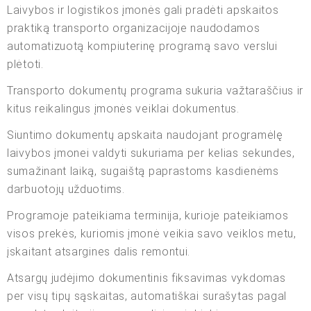
Laivybos ir logistikos įmonės gali pradėti apskaitos
praktiką transporto organizacijoje naudodamos
automatizuotą kompiuterinę programą savo verslui
plėtoti.
Transporto dokumentų programa sukuria važtaraščius ir
kitus reikalingus įmonės veiklai dokumentus.
Siuntimo dokumentų apskaita naudojant programėlę
laivybos įmonei valdyti sukuriama per kelias sekundes,
sumažinant laiką, sugaištą paprastoms kasdienėms
darbuotojų užduotims.
Programoje pateikiama terminija, kurioje pateikiamos
visos prekės, kuriomis įmonė veikia savo veiklos metu,
įskaitant atsargines dalis remontui.
Atsargų judėjimo dokumentinis fiksavimas vykdomas
per visų tipų sąskaitas, automatiškai surašytas pagal