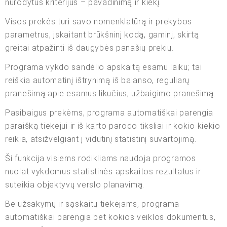
nurodytus kriterijus – pavadinimą ir kiekį.
Visos prekės turi savo nomenklatūrą ir prekybos
parametrus, įskaitant brūkšninį kodą, gaminį, skirtą
greitai atpažinti iš daugybės panašių prekių.
Programa vykdo sandėlio apskaitą esamu laiku; tai
reiškia automatinį ištrynimą iš balanso, reguliarų
pranešimą apie esamus likučius, užbaigimo pranešimą.
Pasibaigus prekėms, programa automatiškai parengia
paraišką tiekėjui ir iš karto parodo tiksliai ir kokio kiekio
reikia, atsižvelgiant į vidutinį statistinį suvartojimą.
Ši funkcija visiems rodikliams naudoja programos
nuolat vykdomus statistinės apskaitos rezultatus ir
suteikia objektyvų verslo planavimą.
Be užsakymų ir sąskaitų tiekėjams, programa
automatiškai parengia bet kokios veiklos dokumentus,