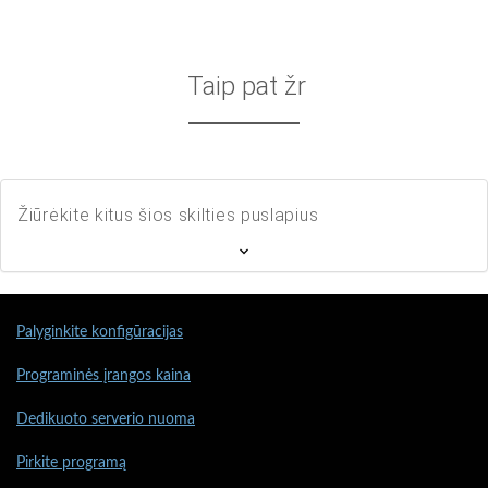
Taip pat žr
Žiūrėkite kitus šios skilties puslapius
Palyginkite konfigūracijas
Programinės įrangos kaina
Dedikuoto serverio nuoma
Pirkite programą