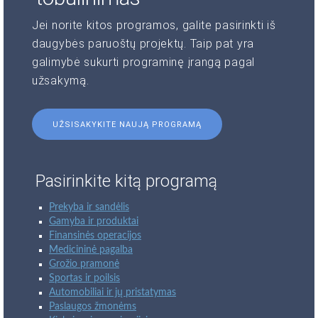
Jei norite kitos programos, galite pasirinkti iš
daugybės paruoštų projektų. Taip pat yra
galimybė sukurti programinę įrangą pagal
užsakymą.
UŽSISAKYKITE NAUJĄ PROGRAMĄ
Pasirinkite kitą programą
Prekyba ir sandėlis
Gamyba ir produktai
Finansinės operacijos
Medicininė pagalba
Grožio pramonė
Sportas ir poilsis
Automobiliai ir jų pristatymas
Paslaugos žmonėms