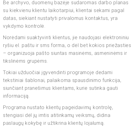
Be archyvo, duomenų bazėje sudaromas darbo planas
su kiekvienu klientu laikotarpiui, klientai sekami pagal
datas, siekiant nustatyti privalomus kontaktus, yra
vykdymo kontrolė.
Norėdami suaktyvinti klientus, jie naudojasi elektroniniu
ryšiu el. paštu ir sms forma, o dėl bet kokios priežasties
– organizuoja pašto siuntas masinėms, asmeninėms ir
tikslinėms grupėms.
Tokiai užduočiai įgyvendinti programoje dedami
tekstiniai šablonai, palaikoma spausdinimo funkcija,
siunčiant pranešimus klientams, kurie sutinka gauti
informaciją.
Programa nustato klientų pageidavimų kontrolę,
stengiasi dėl jų imtis atitinkamų veiksmų, didina
paslaugų kokybę ir užtikrina klientų lojalumą.