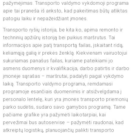
pažymėjimas. Transporto valdymo vykdomoji programa
apie tai praneša iš anksto, kad pakeitimas būtų atliktas
patogiu laiku ir nepažeidžiant įmonės.
Transporto ryšių istorija, be kita ko, apima remonto ir
techninių apžiūrų istoriją bei puikius maršrutus. Tai
informacijos apie patį transportą failas, įskaitant ridą,
keliamąją galią ir prekės ženklą. Kiekvienam vairuotojui
sukuriamas panašus failas, kuriame pateikiami jo
asmens duomenys ir kvalifikacija, darbo patirtis ir darbo
įmonėje sąrašas – maršrutai, padalyti pagal vykdymo
laiką. Transporto valdymo programa, remdamasi
programoje esančiais duomenimis ir atsižvelgdama į
personalo lentelę, kuri yra įmonės transporto priemonių
parko sudėtis, sudaro savo gamybos programą. Tame
pačiame grafike yra pažymėti laikotarpiai, kai
pervežimai bus autoservise – pažymėti raudonai, kad
atkreiptų logistikų, planuojančių palikti transporto