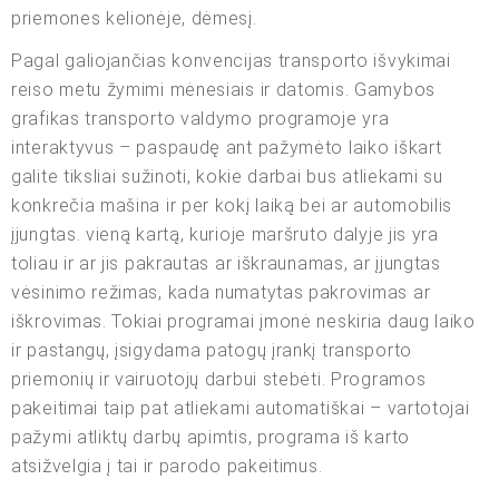
priemones kelionėje, dėmesį.
Pagal galiojančias konvencijas transporto išvykimai
reiso metu žymimi mėnesiais ir datomis. Gamybos
grafikas transporto valdymo programoje yra
interaktyvus – paspaudę ant pažymėto laiko iškart
galite tiksliai sužinoti, kokie darbai bus atliekami su
konkrečia mašina ir per kokį laiką bei ar automobilis
įjungtas. vieną kartą, kurioje maršruto dalyje jis yra
toliau ir ar jis pakrautas ar iškraunamas, ar įjungtas
vėsinimo režimas, kada numatytas pakrovimas ar
iškrovimas. Tokiai programai įmonė neskiria daug laiko
ir pastangų, įsigydama patogų įrankį transporto
priemonių ir vairuotojų darbui stebėti. Programos
pakeitimai taip pat atliekami automatiškai – vartotojai
pažymi atliktų darbų apimtis, programa iš karto
atsižvelgia į tai ir parodo pakeitimus.