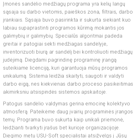
Įmonės sandėlio medžiagų programa yra kelių langų
sąsaja su darbo vietomis, paieškos zona, filtrais, darbo
įrankiais. Sąsaja buvo pasirinkta ir sukurta siekiant kuo
labiau supaprastinti programos kūrimą mokantis jos
galimybių ir galimybių. Specialūs algoritmai padeda
greitai ir patogiai sekti medžiagas sandėlyje,
inventorizuoti biurą ar sandėlį bei kontroliuoti medžiagų
judėjimą. Diegdami pagrindinę programinę įrangą
suteikiame licenciją, kuri garantuoja mūsų programos
unikalumą. Sistema leidžia skaityti, saugoti ir valdyti
darbo eigą, nes kiekvienas darbo proceso pasikeitimas
akimirksniu atsispindės sistemos apskaitoje.
Patogus sandėlio valdymas gerina emocinę kolektyvo
atmosferą. Pateikėme daug įvairių programinės įrangos
temų. Programa buvo sukurta kaip unikali priemonė,
leidžianti tvarkyti įrašus bet kurioje organizacijoje.
Diegimo metu USU-Soft specialistai atsižvelgs į Jūsų