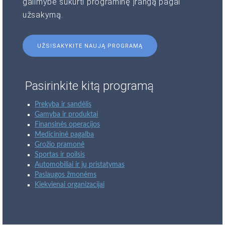
galimybė sukurti programinę įrangą pagal
užsakymą.
UŽSISAKYKITE NAUJĄ PROGRAMĄ
Pasirinkite kitą programą
Prekyba ir sandėlis
Gamyba ir produktai
Finansinės operacijos
Medicininė pagalba
Grožio pramonė
Sportas ir poilsis
Automobiliai ir jų pristatymas
Paslaugos žmonėms
Kiekvienai organizacijai