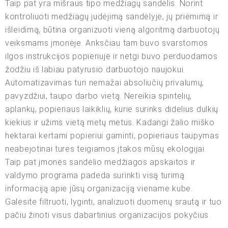
Taip pat yra mišraus tipo medžiagų sandėlis. Norint
kontroliuoti medžiagų judėjimą sandėlyje, jų priėmimą ir
išleidimą, būtina organizuoti vieną algoritmą darbuotojų
veiksmams įmonėje. Anksčiau tam buvo svarstomos
ilgos instrukcijos popieriuje ir netgi buvo perduodamos
žodžiu iš labiau patyrusio darbuotojo naujokui.
Automatizavimas turi nemažai absoliučių privalumų,
pavyzdžiui, taupo darbo vietą. Nereikia spintelių,
aplankų, popieriaus laikiklių, kurie surinks didelius dulkių
kiekius ir užims vietą metų metus. Kadangi žalio miško
hektarai kertami popieriui gaminti, popieriaus taupymas
neabejotinai turės teigiamos įtakos mūsų ekologijai.
Taip pat įmonės sandėlio medžiagos apskaitos ir
valdymo programa padeda surinkti visą turimą
informaciją apie jūsų organizaciją viename kube.
Galėsite filtruoti, lyginti, analizuoti duomenų srautą ir tuo
pačiu žinoti visus dabartinius organizacijos pokyčius.