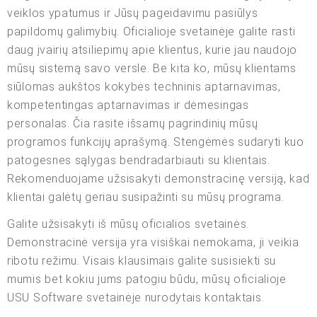
veiklos ypatumus ir Jūsų pageidavimu pasiūlys
papildomų galimybių. Oficialioje svetainėje galite rasti
daug įvairių atsiliepimų apie klientus, kurie jau naudojo
mūsų sistemą savo versle. Be kita ko, mūsų klientams
siūlomas aukštos kokybės techninis aptarnavimas,
kompetentingas aptarnavimas ir dėmesingas
personalas. Čia rasite išsamų pagrindinių mūsų
programos funkcijų aprašymą. Stengėmės sudaryti kuo
patogesnes sąlygas bendradarbiauti su klientais.
Rekomenduojame užsisakyti demonstracinę versiją, kad
klientai galėtų geriau susipažinti su mūsų programa.
Galite užsisakyti iš mūsų oficialios svetainės.
Demonstracinė versija yra visiškai nemokama, ji veikia
ribotu režimu. Visais klausimais galite susisiekti su
mumis bet kokiu jums patogiu būdu, mūsų oficialioje
USU Software svetainėje nurodytais kontaktais.