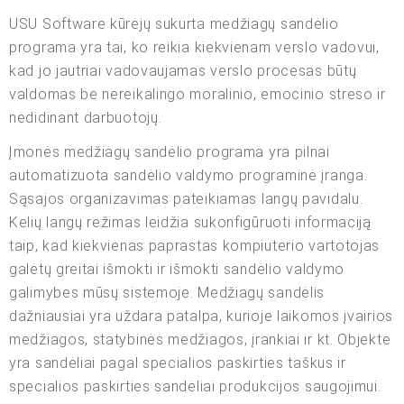
USU Software kūrėjų sukurta medžiagų sandėlio
programa yra tai, ko reikia kiekvienam verslo vadovui,
kad jo jautriai vadovaujamas verslo procesas būtų
valdomas be nereikalingo moralinio, emocinio streso ir
nedidinant darbuotojų.
Įmonės medžiagų sandėlio programa yra pilnai
automatizuota sandėlio valdymo programinė įranga.
Sąsajos organizavimas pateikiamas langų pavidalu.
Kelių langų režimas leidžia sukonfigūruoti informaciją
taip, kad kiekvienas paprastas kompiuterio vartotojas
galėtų greitai išmokti ir išmokti sandėlio valdymo
galimybes mūsų sistemoje. Medžiagų sandėlis
dažniausiai yra uždara patalpa, kurioje laikomos įvairios
medžiagos, statybinės medžiagos, įrankiai ir kt. Objekte
yra sandėliai pagal specialios paskirties taškus ir
specialios paskirties sandėliai produkcijos saugojimui.