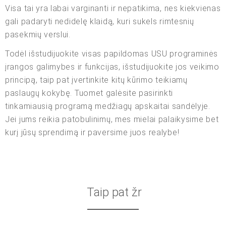
Visa tai yra labai varginanti ir nepatikima, nes kiekvienas
gali padaryti nedidelę klaidą, kuri sukels rimtesnių
pasekmių verslui.
Todėl išstudijuokite visas papildomas USU programinės
įrangos galimybes ir funkcijas, išstudijuokite jos veikimo
principą, taip pat įvertinkite kitų kūrimo teikiamų
paslaugų kokybę. Tuomet galėsite pasirinkti
tinkamiausią programą medžiagų apskaitai sandėlyje.
Jei jums reikia patobulinimų, mes mielai palaikysime bet
kurį jūsų sprendimą ir paversime juos realybe!
Taip pat žr