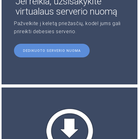
Jei reikia, užsisakykite
virtualaus serverio nuomą
Pažvelkite į keletą priežasčių, kodėl jums gali
prireikti debesies serverio.
DEDIKUOTO SERVERIO NUOMA