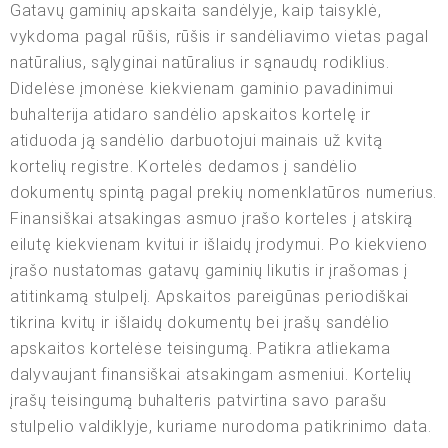
Gatavų gaminių apskaita sandėlyje, kaip taisyklė,
vykdoma pagal rūšis, rūšis ir sandėliavimo vietas pagal
natūralius, sąlyginai natūralius ir sąnaudų rodiklius.
Didelėse įmonėse kiekvienam gaminio pavadinimui
buhalterija atidaro sandėlio apskaitos kortelę ir
atiduoda ją sandėlio darbuotojui mainais už kvitą
kortelių registre. Kortelės dedamos į sandėlio
dokumentų spintą pagal prekių nomenklatūros numerius.
Finansiškai atsakingas asmuo įrašo korteles į atskirą
eilutę kiekvienam kvitui ir išlaidų įrodymui. Po kiekvieno
įrašo nustatomas gatavų gaminių likutis ir įrašomas į
atitinkamą stulpelį. Apskaitos pareigūnas periodiškai
tikrina kvitų ir išlaidų dokumentų bei įrašų sandėlio
apskaitos kortelėse teisingumą. Patikra atliekama
dalyvaujant finansiškai atsakingam asmeniui. Kortelių
įrašų teisingumą buhalteris patvirtina savo parašu
stulpelio valdiklyje, kuriame nurodoma patikrinimo data.