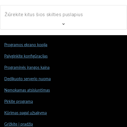
Žiūrėkite kitus šios skilties puslapius
Programos ekrano kopija
Palyginkite konfigūracijas
Programinės įrangos kaina
Dedikuoto serverio nuoma
Nemokamas atsisiuntimas
Pirkite programą
Kūrimas pagal užsakymą
Grįžkite į pradžią