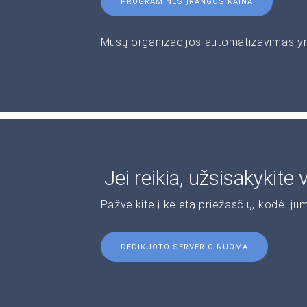
PROGRAMINĖS ĮRANGOS KAINA
Mūsų organizacijos automatizavimas yra 
Jei reikia, užsisakykite
Pažvelkite į keletą priežasčių, kodėl jum
DEDIKUOTO SERVERIO NUOMA