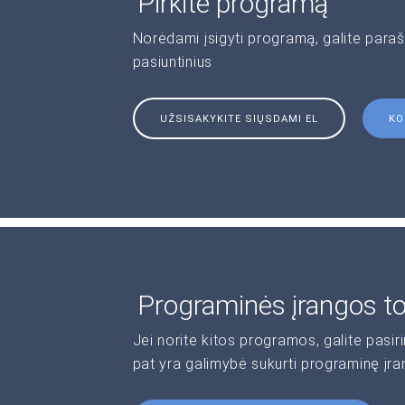
Pirkite programą
Norėdami įsigyti programą, galite paraš
pasiuntinius
UŽSISAKYKITE SIŲSDAMI EL
KO
Programinės įrangos t
Jei norite kitos programos, galite pasir
pat yra galimybė sukurti programinę įr