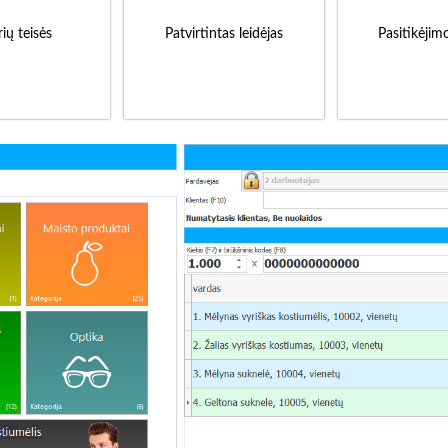
ių teisės
Patvirtintas leidėjas
Pasitikėjim