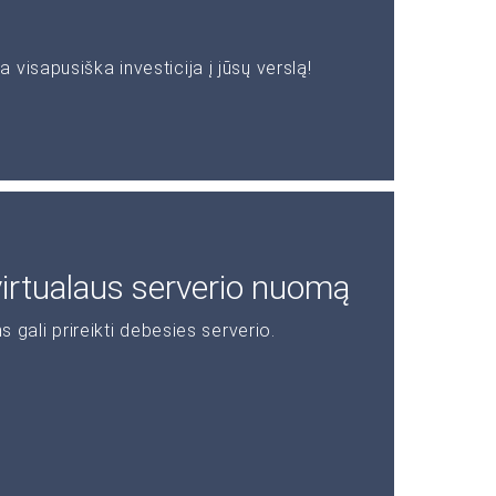
visapusiška investicija į jūsų verslą!
 virtualaus serverio nuomą
s gali prireikti debesies serverio.