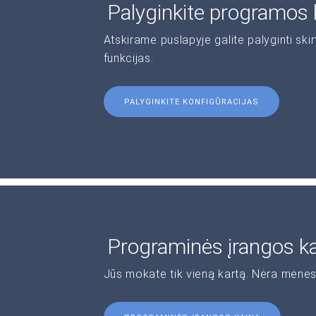
Palyginkite programos 
Atskirame puslapyje galite palyginti ski
funkcijas.
PALYGINKITE KONFIGŪRACIJAS
Programinės įrangos k
Jūs mokate tik vieną kartą. Nėra mėnes