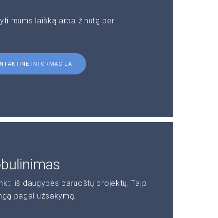
yti mums laišką arba žinutę per
NTAKTINĖ INFORMACIJA
obulinimas
inkti iš daugybės paruoštų projektų. Taip
angą pagal užsakymą.