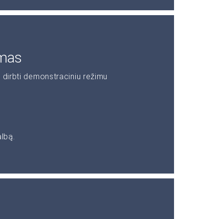
imas
 dirbti demonstraciniu režimu
albą.