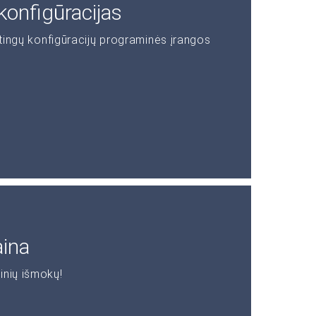
konfigūracijas
rtingų konfigūracijų programinės įrangos
aina
inių išmokų!