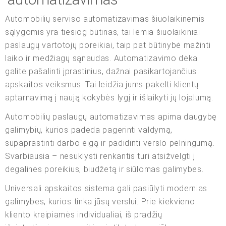
Automobilių serviso automatizavimas šiuolaikinėmis
sąlygomis yra tiesiog būtinas, tai lemia šiuolaikiniai
paslaugų vartotojų poreikiai, taip pat būtinybė mažinti
laiko ir medžiagų sąnaudas. Automatizavimo dėka
galite pašalinti įprastinius, dažnai pasikartojančius
apskaitos veiksmus. Tai leidžia jums pakelti klientų
aptarnavimą į naują kokybės lygį ir išlaikyti jų lojalumą.
Automobilių paslaugų automatizavimas apima daugybę
galimybių, kurios padeda pagerinti valdymą,
supaprastinti darbo eigą ir padidinti verslo pelningumą.
Svarbiausia – nesuklysti renkantis turi atsižvelgti į
degalinės poreikius, biudžetą ir siūlomas galimybes.
Universali apskaitos sistema gali pasiūlyti modernias
galimybes, kurios tinka jūsų verslui. Prie kiekvieno
kliento kreipiamės individualiai, iš pradžių