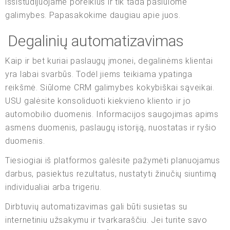
išsistudijuojame poreikius ir tik tada pasiūlome
galimybes. Papasakokime daugiau apie juos.
Degalinių automatizavimas
Kaip ir bet kuriai paslaugų įmonei, degalinėms klientai
yra labai svarbūs. Todėl jiems teikiama ypatinga
reikšmė. Siūlome CRM galimybes kokybiškai sąveikai.
USU galėsite konsoliduoti kiekvieno kliento ir jo
automobilio duomenis. Informacijos saugojimas apims
asmens duomenis, paslaugų istoriją, nuostatas ir ryšio
duomenis.
Tiesiogiai iš platformos galėsite pažymėti planuojamus
darbus, pasiektus rezultatus, nustatyti žinučių siuntimą
individualiai arba trigeriu.
Dirbtuvių automatizavimas gali būti susietas su
internetiniu užsakymu ir tvarkaraščiu. Jei turite savo