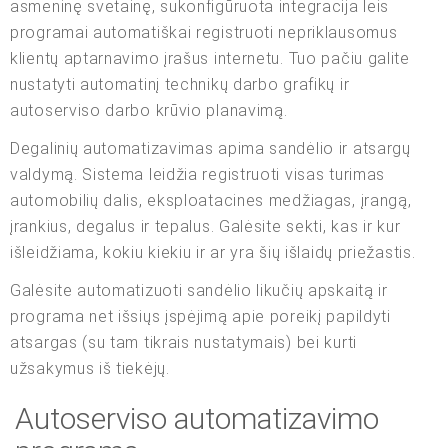
asmeninę svetainę, sukonfigūruota integracija leis
programai automatiškai registruoti nepriklausomus
klientų aptarnavimo įrašus internetu. Tuo pačiu galite
nustatyti automatinį technikų darbo grafikų ir
autoserviso darbo krūvio planavimą.
Degalinių automatizavimas apima sandėlio ir atsargų
valdymą. Sistema leidžia registruoti visas turimas
automobilių dalis, eksploatacines medžiagas, įrangą,
įrankius, degalus ir tepalus. Galėsite sekti, kas ir kur
išleidžiama, kokiu kiekiu ir ar yra šių išlaidų priežastis.
Galėsite automatizuoti sandėlio likučių apskaitą ir
programa net išsiųs įspėjimą apie poreikį papildyti
atsargas (su tam tikrais nustatymais) bei kurti
užsakymus iš tiekėjų.
Autoserviso automatizavimo