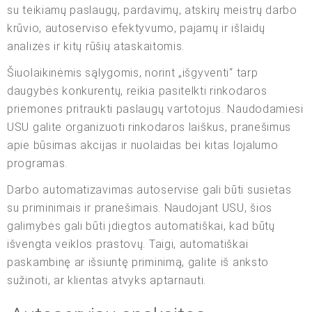
su teikiamų paslaugų, pardavimų, atskirų meistrų darbo
krūvio, autoserviso efektyvumo, pajamų ir išlaidų
analizės ir kitų rūšių ataskaitomis.
Šiuolaikinėmis sąlygomis, norint „išgyventi“ tarp
daugybės konkurentų, reikia pasitelkti rinkodaros
priemones pritraukti paslaugų vartotojus. Naudodamiesi
USU galite organizuoti rinkodaros laiškus, pranešimus
apie būsimas akcijas ir nuolaidas bei kitas lojalumo
programas.
Darbo automatizavimas autoservise gali būti susietas
su priminimais ir pranešimais. Naudojant USU, šios
galimybės gali būti įdiegtos automatiškai, kad būtų
išvengta veiklos prastovų. Taigi, automatiškai
paskambinę ar išsiuntę priminimą, galite iš anksto
sužinoti, ar klientas atvyks aptarnauti.