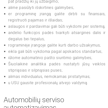
pat pradžių iki jų užbaigimo;
alime pasiūlyti išskirtines galimybes;
er programinę įrangą galite dirbti su finansais,
registruoti pajamas ir išlaidas;
aslaugos ir pardavimai gali būti vykdomi per sistemą;
andėlio funkcijos padės tvarkyti atsargines dalis ir
degalus bei tepalus;
rograminėje įrangoje galite kurti darbo užsakymus;
eikla gali būti vykdoma pagal apskaitos standartus;
iūlome automatinio pašto siuntimo galimybes;
Šiuolaikinė analitika padės nustatyti jūsų veiklos
stipriąsias ir silpnąsias puses;
alimas individualus, nemokamas pristatymas;
u USU gausite profesionalų atvejo valdymą.
Automobilių serviso
automatizavimas