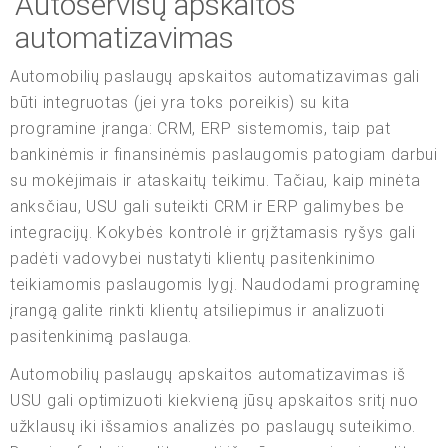
Autoservisų apskaitos
automatizavimas
Automobilių paslaugų apskaitos automatizavimas gali
būti integruotas (jei yra toks poreikis) su kita
programine įranga: CRM, ERP sistemomis, taip pat
bankinėmis ir finansinėmis paslaugomis patogiam darbui
su mokėjimais ir ataskaitų teikimu. Tačiau, kaip minėta
anksčiau, USU gali suteikti CRM ir ERP galimybes be
integracijų. Kokybės kontrolė ir grįžtamasis ryšys gali
padėti vadovybei nustatyti klientų pasitenkinimo
teikiamomis paslaugomis lygį. Naudodami programinę
įrangą galite rinkti klientų atsiliepimus ir analizuoti
pasitenkinimą paslauga.
Automobilių paslaugų apskaitos automatizavimas iš
USU gali optimizuoti kiekvieną jūsų apskaitos sritį nuo
užklausų iki išsamios analizės po paslaugų suteikimo.