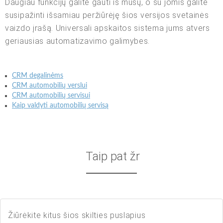
Daugiau funkcijų galite gauti iš mūsų, o su jomis galite
susipažinti išsamiau peržiūrėję šios versijos svetainės
vaizdo įrašą. Universali apskaitos sistema jums atvers
geriausias automatizavimo galimybes.
CRM degalinėms
CRM automobilių verslui
CRM automobilių servisui
Kaip valdyti automobilių servisą
Taip pat žr
Žiūrėkite kitus šios skilties puslapius