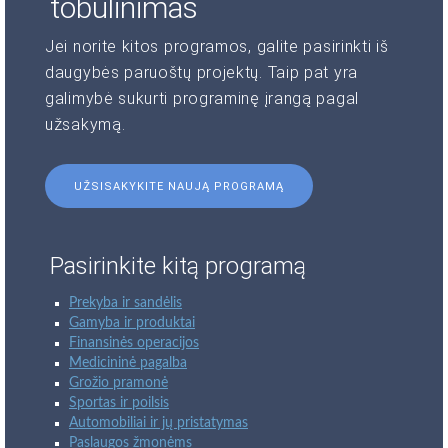
tobulinimas
Jei norite kitos programos, galite pasirinkti iš
daugybės paruoštų projektų. Taip pat yra
galimybė sukurti programinę įrangą pagal
užsakymą.
UŽSISAKYKITE NAUJĄ PROGRAMĄ
Pasirinkite kitą programą
Prekyba ir sandėlis
Gamyba ir produktai
Finansinės operacijos
Medicininė pagalba
Grožio pramonė
Sportas ir poilsis
Automobiliai ir jų pristatymas
Paslaugos žmonėms