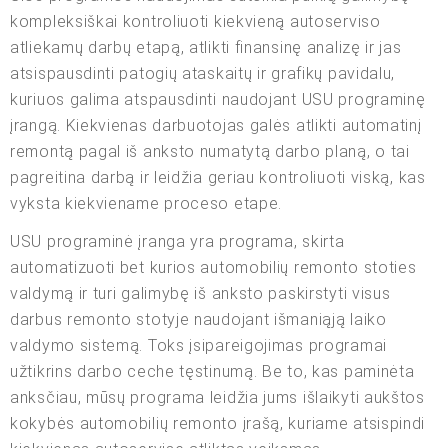
kompleksiškai kontroliuoti kiekvieną autoserviso
atliekamų darbų etapą, atlikti finansinę analizę ir jas
atsispausdinti patogių ataskaitų ir grafikų pavidalu,
kuriuos galima atspausdinti naudojant USU programinę
įrangą. Kiekvienas darbuotojas galės atlikti automatinį
remontą pagal iš anksto numatytą darbo planą, o tai
pagreitina darbą ir leidžia geriau kontroliuoti viską, kas
vyksta kiekviename proceso etape.
USU programinė įranga yra programa, skirta
automatizuoti bet kurios automobilių remonto stoties
valdymą ir turi galimybę iš anksto paskirstyti visus
darbus remonto stotyje naudojant išmaniąją laiko
valdymo sistemą. Toks įsipareigojimas programai
užtikrins darbo ceche tęstinumą. Be to, kas paminėta
anksčiau, mūsų programa leidžia jums išlaikyti aukštos
kokybės automobilių remonto įrašą, kuriame atsispindi