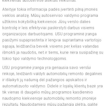
kiekvienas autoservise atliktas veiksmas.
Ateityje tokia informacija padės įvertinti pilną įmonės
veiklos analizę. Mūsų autoserviso valdymo programa
užtikrins kokybišką kiekvienos Jūsų verslo dalies
kontrolę ir leis efektyviai paskirstyti darbus visiems
organizacijos darbuotojams. USU programinė įranga
pasižymi supaprastinta ir lengvai suprantama vartotojo
sąsaja, leidžiančia beveik visiems per kelias valandas
išmokti ja naudotis, net ir tiems, kurie nėra susipažinę su
tokio tipo valdymo technologijomis.
USU programinė įranga yra geriausia savo verslui
rinkoje, leidžianti valdyti automobilių remonto degalines
ir išlaikyti jų našumą dėl pažangios apskaitos ir
automatizuoto valdymo. Didelė ir lojalių klientų bazė yra
tik vienas iš daugelio mūsų programos kasdieninio
naudojimo kiekvienoje automobilių remonto įmonėje
rezultatų. Naudodamiesi mūsų pažangia plėtra, galite