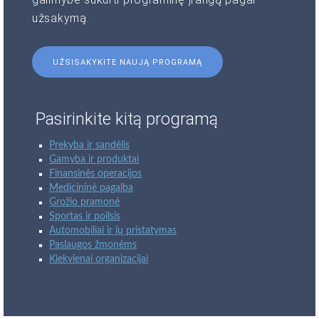
užsakymą.
UŽSISAKYKITE NAUJĄ PROGRAMĄ
Pasirinkite kitą programą
Prekyba ir sandėlis
Gamyba ir produktai
Finansinės operacijos
Medicininė pagalba
Grožio pramonė
Sportas ir poilsis
Automobiliai ir jų pristatymas
Paslaugos žmonėms
Kiekvienai organizacijai