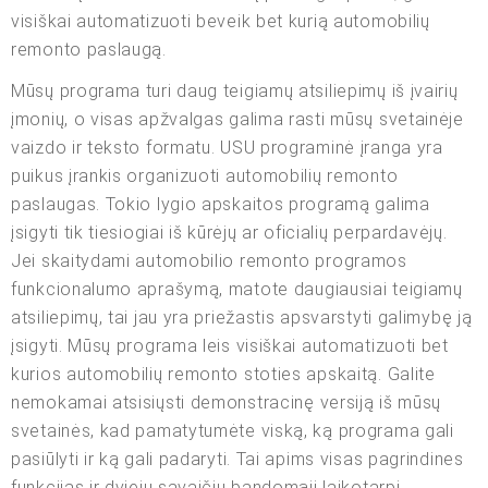
visiškai automatizuoti beveik bet kurią automobilių
remonto paslaugą.
Mūsų programa turi daug teigiamų atsiliepimų iš įvairių
įmonių, o visas apžvalgas galima rasti mūsų svetainėje
vaizdo ir teksto formatu. USU programinė įranga yra
puikus įrankis organizuoti automobilių remonto
paslaugas. Tokio lygio apskaitos programą galima
įsigyti tik tiesiogiai iš kūrėjų ar oficialių perpardavėjų.
Jei skaitydami automobilio remonto programos
funkcionalumo aprašymą, matote daugiausiai teigiamų
atsiliepimų, tai jau yra priežastis apsvarstyti galimybę ją
įsigyti. Mūsų programa leis visiškai automatizuoti bet
kurios automobilių remonto stoties apskaitą. Galite
nemokamai atsisiųsti demonstracinę versiją iš mūsų
svetainės, kad pamatytumėte viską, ką programa gali
pasiūlyti ir ką gali padaryti. Tai apims visas pagrindines
funkcijas ir dviejų savaičių bandomąjį laikotarpį,