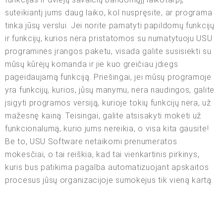
suteikiantį jums daug laiko, kol nuspręsite, ar programa
tinka jūsų verslui. Jei norite pamatyti papildomų funkcijų
ir funkcijų, kurios nėra pristatomos su numatytuoju USU
programinės įrangos paketu, visada galite susisiekti su
mūsų kūrėjų komanda ir jie kuo greičiau įdiegs
pageidaujamą funkciją. Priešingai, jei mūsų programoje
yra funkcijų, kurios, jūsų manymu, nėra naudingos, galite
įsigyti programos versiją, kurioje tokių funkcijų nėra, už
mažesnę kainą. Teisingai, galite atsisakyti mokėti už
funkcionalumą, kurio jums nereikia, o visa kita gausite!
Be to, USU Software netaikomi prenumeratos
mokesčiai, o tai reiškia, kad tai vienkartinis pirkinys,
kuris bus patikima pagalba automatizuojant apskaitos
procesus jūsų organizacijoje sumokėjus tik vieną kartą.