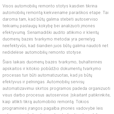
Visos automobilių remonto stotys kasdien tikrina
automobilių remontą kiekviename paraiškos etape. Tai
daroma tam, kad būtų galima stebėti autoserviso
teikiamų paslaugų kokybę bei analizuoti įmonės
efektyvumą. Senamadiški audito atlikimo ir klientų
duomenų bazės tvarkymo metodai yra pernelyg
neefektyvūs, kad šiandien juos būtų galima naudoti net
nedidelėse automobilių remonto stotyse.
Šiais laikais duomenų bazės tvarkymo, buhalterinės
apskaitos ir kitokio pobūdžio dokumentų tvarkymo
procesas turi būti automatizuotas, kad jis būtų
efektyvus ir pelningas. Automobilių servisų
automatizavimui skirtos programos padeda organizuoti
visus darbo procesus autoservise. Įskaitant patikrinkite,
kaip atlikti tikrą automobilio remontą. Tokios
programinės įrangos pagalba įmonės vadovybė leis