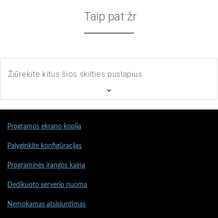
Taip pat žr
Žiūrėkite kitus šios skilties puslapius
Programos ekrano kopija
Palyginkite konfigūracijas
Programinės įrangos kaina
Dedikuoto serverio nuoma
Nemokamas atsisiuntimas