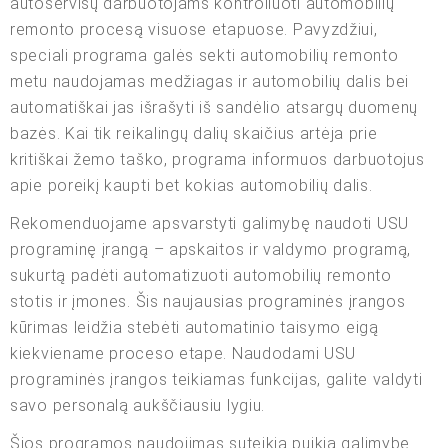
autoservisų darbuotojams kontroliuoti automobilių
remonto procesą visuose etapuose. Pavyzdžiui,
speciali programa galės sekti automobilių remonto
metu naudojamas medžiagas ir automobilių dalis bei
automatiškai jas išrašyti iš sandėlio atsargų duomenų
bazės. Kai tik reikalingų dalių skaičius artėja prie
kritiškai žemo taško, programa informuos darbuotojus
apie poreikį kaupti bet kokias automobilių dalis.
Rekomenduojame apsvarstyti galimybę naudoti USU
programinę įrangą – apskaitos ir valdymo programą,
sukurtą padėti automatizuoti automobilių remonto
stotis ir įmones. Šis naujausias programinės įrangos
kūrimas leidžia stebėti automatinio taisymo eigą
kiekviename proceso etape. Naudodami USU
programinės įrangos teikiamas funkcijas, galite valdyti
savo personalą aukščiausiu lygiu.
Šios programos naudojimas suteikia puikią galimybę