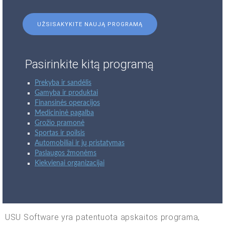
UŽSISAKYKITE NAUJĄ PROGRAMĄ
Pasirinkite kitą programą
Prekyba ir sandėlis
Gamyba ir produktai
Finansinės operacijos
Medicininė pagalba
Grožio pramonė
Sportas ir poilsis
Automobiliai ir jų pristatymas
Paslaugos žmonėms
Kiekvienai organizacijai
USU Software yra patentuota apskaitos programa,