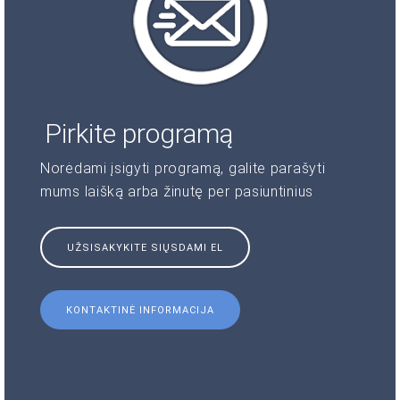
Pirkite programą
Norėdami įsigyti programą, galite parašyti
mums laišką arba žinutę per pasiuntinius
UŽSISAKYKITE SIŲSDAMI EL
KONTAKTINĖ INFORMACIJA