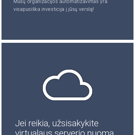
Mūsų organizacijos automatizavimas yra
visapusiška investicija į jūsų verslą!
Jei reikia, užsisakykite
virtualaus serverio nuomą