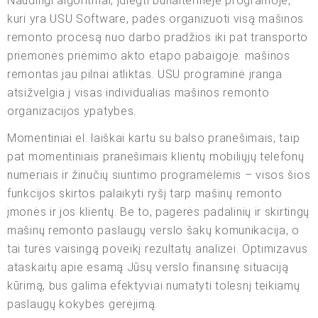
Naudingi algoritmai, įdiegti buhalterinėje programoje,
kuri yra USU Software, padės organizuoti visą mašinos
remonto procesą nuo darbo pradžios iki pat transporto
priemonės priėmimo akto etapo pabaigoje. mašinos
remontas jau pilnai atliktas. USU programinė įranga
atsižvelgia į visas individualias mašinos remonto
organizacijos ypatybes.
Momentiniai el. laiškai kartu su balso pranešimais, taip
pat momentiniais pranešimais klientų mobiliųjų telefonų
numeriais ir žinučių siuntimo programėlėmis – visos šios
funkcijos skirtos palaikyti ryšį tarp mašinų remonto
įmonės ir jos klientų. Be to, pagerės padalinių ir skirtingų
mašinų remonto paslaugų verslo šakų komunikacija, o
tai turės vaisingą poveikį rezultatų analizei. Optimizavus
ataskaitų apie esamą Jūsų verslo finansinę situaciją
kūrimą, bus galima efektyviai numatyti tolesnį teikiamų
paslaugų kokybės gerėjimą.