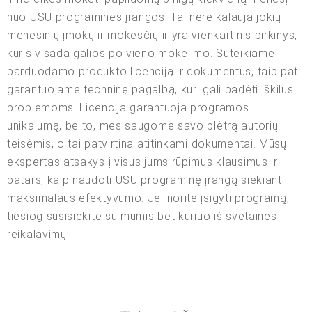
nuo USU programinės įrangos. Tai nereikalauja jokių
mėnesinių įmokų ir mokesčių ir yra vienkartinis pirkinys,
kuris visada galios po vieno mokėjimo. Suteikiame
parduodamo produkto licenciją ir dokumentus, taip pat
garantuojame techninę pagalbą, kuri gali padėti iškilus
problemoms. Licencija garantuoja programos
unikalumą, be to, mes saugome savo plėtrą autorių
teisėmis, o tai patvirtina atitinkami dokumentai. Mūsų
ekspertas atsakys į visus jums rūpimus klausimus ir
patars, kaip naudoti USU programinę įrangą siekiant
maksimalaus efektyvumo. Jei norite įsigyti programą,
tiesiog susisiekite su mumis bet kuriuo iš svetainės
reikalavimų.