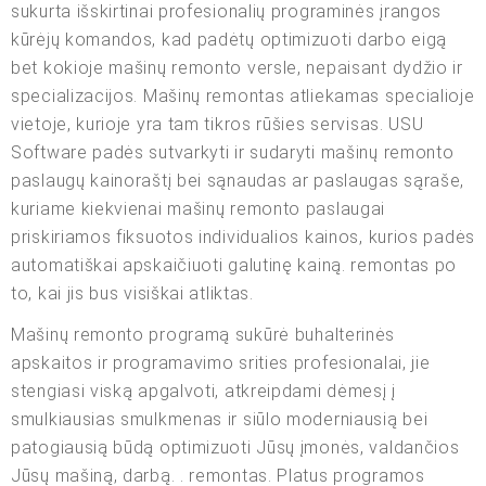
sukurta išskirtinai profesionalių programinės įrangos
kūrėjų komandos, kad padėtų optimizuoti darbo eigą
bet kokioje mašinų remonto versle, nepaisant dydžio ir
specializacijos. Mašinų remontas atliekamas specialioje
vietoje, kurioje yra tam tikros rūšies servisas. USU
Software padės sutvarkyti ir sudaryti mašinų remonto
paslaugų kainoraštį bei sąnaudas ar paslaugas sąraše,
kuriame kiekvienai mašinų remonto paslaugai
priskiriamos fiksuotos individualios kainos, kurios padės
automatiškai apskaičiuoti galutinę kainą. remontas po
to, kai jis bus visiškai atliktas.
Mašinų remonto programą sukūrė buhalterinės
apskaitos ir programavimo srities profesionalai, jie
stengiasi viską apgalvoti, atkreipdami dėmesį į
smulkiausias smulkmenas ir siūlo moderniausią bei
patogiausią būdą optimizuoti Jūsų įmonės, valdančios
Jūsų mašiną, darbą. . remontas. Platus programos