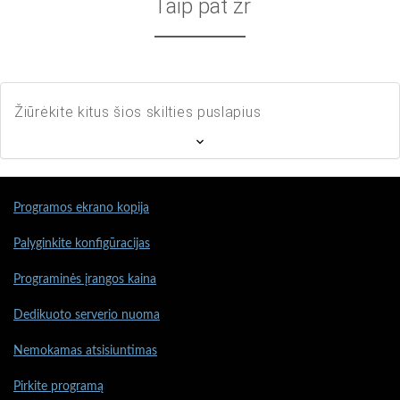
Taip pat žr
Žiūrėkite kitus šios skilties puslapius
Programos ekrano kopija
Palyginkite konfigūracijas
Programinės įrangos kaina
Dedikuoto serverio nuoma
Nemokamas atsisiuntimas
Pirkite programą