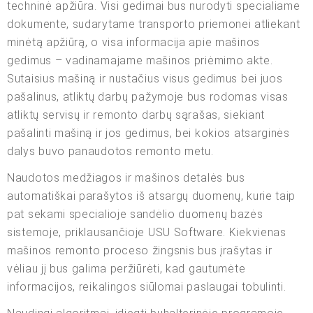
techninė apžiūra. Visi gedimai bus nurodyti specialiame
dokumente, sudarytame transporto priemonei atliekant
minėtą apžiūrą, o visa informacija apie mašinos
gedimus – vadinamajame mašinos priėmimo akte.
Sutaisius mašiną ir nustačius visus gedimus bei juos
pašalinus, atliktų darbų pažymoje bus rodomas visas
atliktų servisų ir remonto darbų sąrašas, siekiant
pašalinti mašiną ir jos gedimus, bei kokios atsarginės
dalys buvo panaudotos remonto metu.
Naudotos medžiagos ir mašinos detalės bus
automatiškai parašytos iš atsargų duomenų, kurie taip
pat sekami specialioje sandėlio duomenų bazės
sistemoje, priklausančioje USU Software. Kiekvienas
mašinos remonto proceso žingsnis bus įrašytas ir
vėliau jį bus galima peržiūrėti, kad gautumėte
informacijos, reikalingos siūlomai paslaugai tobulinti.