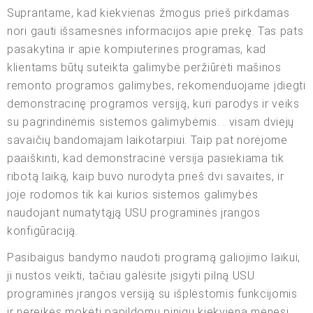
Suprantame, kad kiekvienas žmogus prieš pirkdamas
nori gauti išsamesnės informacijos apie prekę. Tas pats
pasakytina ir apie kompiuterines programas, kad
klientams būtų suteikta galimybė peržiūrėti mašinos
remonto programos galimybes, rekomenduojame įdiegti
demonstracinę programos versiją, kuri parodys ir veiks
su pagrindinėmis sistemos galimybėmis. . visam dviejų
savaičių bandomajam laikotarpiui. Taip pat norėjome
paaiškinti, kad demonstracinė versija pasiekiama tik
ribotą laiką, kaip buvo nurodyta prieš dvi savaites, ir
joje rodomos tik kai kurios sistemos galimybės
naudojant numatytąją USU programinės įrangos
konfigūraciją.
Pasibaigus bandymo naudoti programą galiojimo laikui,
ji nustos veikti, tačiau galėsite įsigyti pilną USU
programinės įrangos versiją su išplėstomis funkcijomis
ir nereikės mokėti papildomų pinigų kiekvieną mėnesį