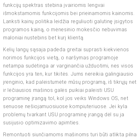
funkcijų spektras stebina įvairiomis lengvai
išmokstamomis funkcijomis bei prieinamomis kainomis.
Lanksti kainų politika leidžia reguliuoti galutinę įsigytos
programos kainą, o mėnesinio mokesčio nebuvimas
maloniai nustebins bet kurį klientą.
Kelių langų sąsaja padeda greitai suprasti kiekvienos
norimos funkcijos vietą, o naršymas programoje
netampa sudėtinga ar varginančia užduotimi, nes visos
funkcijos yra ten, kur tikitės. Jums nereikia galingiausio
įrenginio, kad paleistumėte mūsų programą, iš tikrųjų net
ir lėčiausios mašinos galės puikiai paleisti USU
programinę įrangą tol, kol jos veiks Windows OS, net
senuose nešiojamuosiuose kompiuteriuose. Jei kyla
problemų tvarkant USU programinę įrangą dėl su ja
susijusio optimizavimo apimties.
Remontuoti siunčiamoms mašinoms turi būti atlikta pilna