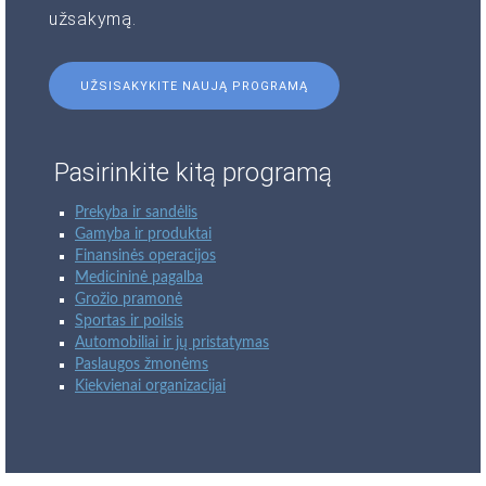
užsakymą.
UŽSISAKYKITE NAUJĄ PROGRAMĄ
Pasirinkite kitą programą
Prekyba ir sandėlis
Gamyba ir produktai
Finansinės operacijos
Medicininė pagalba
Grožio pramonė
Sportas ir poilsis
Automobiliai ir jų pristatymas
Paslaugos žmonėms
Kiekvienai organizacijai