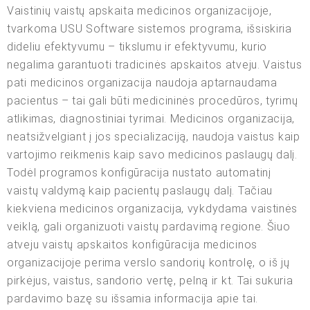
Vaistinių vaistų apskaita medicinos organizacijoje,
tvarkoma USU Software sistemos programa, išsiskiria
dideliu efektyvumu – tikslumu ir efektyvumu, kurio
negalima garantuoti tradicinės apskaitos atveju. Vaistus
pati medicinos organizacija naudoja aptarnaudama
pacientus – tai gali būti medicininės procedūros, tyrimų
atlikimas, diagnostiniai tyrimai. Medicinos organizacija,
neatsižvelgiant į jos specializaciją, naudoja vaistus kaip
vartojimo reikmenis kaip savo medicinos paslaugų dalį.
Todėl programos konfigūracija nustato automatinį
vaistų valdymą kaip pacientų paslaugų dalį. Tačiau
kiekviena medicinos organizacija, vykdydama vaistinės
veiklą, gali organizuoti vaistų pardavimą regione. Šiuo
atveju vaistų apskaitos konfigūracija medicinos
organizacijoje perima verslo sandorių kontrolę, o iš jų
pirkėjus, vaistus, sandorio vertę, pelną ir kt. Tai sukuria
pardavimo bazę su išsamia informacija apie tai.