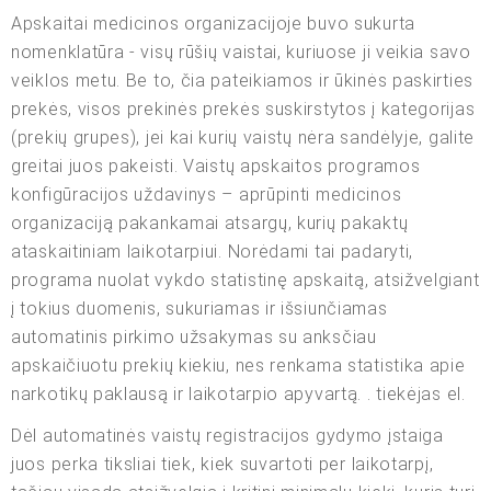
Apskaitai medicinos organizacijoje buvo sukurta
nomenklatūra - visų rūšių vaistai, kuriuose ji veikia savo
veiklos metu. Be to, čia pateikiamos ir ūkinės paskirties
prekės, visos prekinės prekės suskirstytos į kategorijas
(prekių grupes), jei kai kurių vaistų nėra sandėlyje, galite
greitai juos pakeisti. Vaistų apskaitos programos
konfigūracijos uždavinys – aprūpinti medicinos
organizaciją pakankamai atsargų, kurių pakaktų
ataskaitiniam laikotarpiui. Norėdami tai padaryti,
programa nuolat vykdo statistinę apskaitą, atsižvelgiant
į tokius duomenis, sukuriamas ir išsiunčiamas
automatinis pirkimo užsakymas su anksčiau
apskaičiuotu prekių kiekiu, nes renkama statistika apie
narkotikų paklausą ir laikotarpio apyvartą. . tiekėjas el.
Dėl automatinės vaistų registracijos gydymo įstaiga
juos perka tiksliai tiek, kiek suvartoti per laikotarpį,