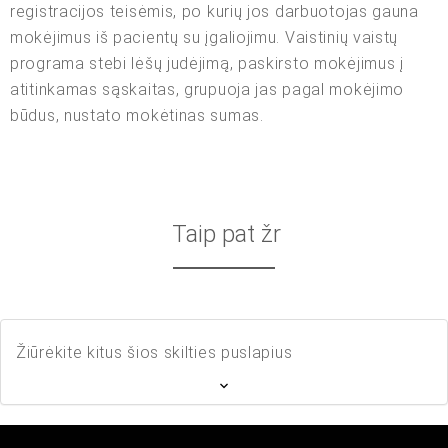
registracijos teisėmis, po kurių jos darbuotojas gauna
mokėjimus iš pacientų su įgaliojimu. Vaistinių vaistų
programa stebi lėšų judėjimą, paskirsto mokėjimus į
atitinkamas sąskaitas, grupuoja jas pagal mokėjimo
būdus, nustato mokėtinas sumas.
Taip pat žr
Žiūrėkite kitus šios skilties puslapius