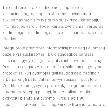
Taip pat reikėtų atkreipti dėmesį į apskaitos
veiksmingumą, ką ji apima. Automatizavimo metu
sukuriamas vidinis ryšys tarp visų skirtingų kategorijų
informacijos verčių. Todėl, kai atsižvelgiama į vertę, visi
kiti tiesiogiai ar netiesiogiai susieti su ja ir patiria visas
išlaidas.
Integruotoje pramonės informacinių medžiagų duomenų
bazėje yra suskirstytas TLK diagnostikos sąrašas,
leidžiantis gydytojui greitai patvirtinti savo pasirinkimą.
Pasirinkus diagnozę, automatiškai sukuriamas gydymo
protokolas, kurį gydytojas gali naudoti kaip pagrindinį
arba parengti pats, patikrinus vyriausiajam gydytojui.
Vos tik sukūrus gydymo protokolą, programa pateikia
automatinį receptų puslapį, kuriuo galima remtis
gydytojui planuojant gydymo kursą. Pacientų
medicininiai dokumentai saugomi elektroniniu formatu, o