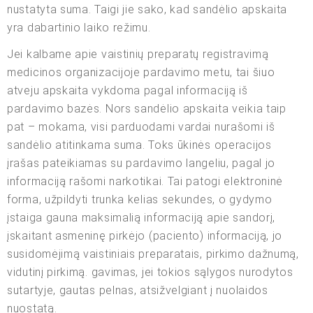
nustatyta suma. Taigi jie sako, kad sandėlio apskaita
yra dabartinio laiko režimu.
Jei kalbame apie vaistinių preparatų registravimą
medicinos organizacijoje pardavimo metu, tai šiuo
atveju apskaita vykdoma pagal informaciją iš
pardavimo bazės. Nors sandėlio apskaita veikia taip
pat – mokama, visi parduodami vardai nurašomi iš
sandėlio atitinkama suma. Toks ūkinės operacijos
įrašas pateikiamas su pardavimo langeliu, pagal jo
informaciją rašomi narkotikai. Tai patogi elektroninė
forma, užpildyti trunka kelias sekundes, o gydymo
įstaiga gauna maksimalią informaciją apie sandorį,
įskaitant asmeninę pirkėjo (paciento) informaciją, jo
susidomėjimą vaistiniais preparatais, pirkimo dažnumą,
vidutinį pirkimą. gavimas, jei tokios sąlygos nurodytos
sutartyje, gautas pelnas, atsižvelgiant į nuolaidos
nuostatą.