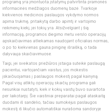
programą yra įmontuota įstatymų patvirtinta pramonės
informacinės medžiagos duomenų bazė. Tvarkoje
kiekvienos medicinos paslaugos vykdymo normos
apima trukmę, pritaikytą darbo apimtį ir vartojimo
reikmenų kiekį, jei tokių yra. Atsižvelgiant į šią
informaciją, programos diegimo metu verslo operacijų
apskaičiavimas atliekamas naudojant oficialias normas,
o po to kiekvienas gauna piniginę išraišką, o tada
dalyvauja skaičiavimuose.
Taigi, jei sveikatos priežiūros įstaiga suteikė paslaugą
pacientui, vartojančiam vaistus, jos mokestis
įskaičiuojamas į paslaugos mokestį pagal kainyną.
Pagal visų atliktų operacijų skaičių programa gali
nesunkiai nustatyti, kiek ir kokių vaistų buvo suvartota
per laikotarpį. Šie vaistiniai preparatai pagal ataskaitą
duodami iš sandėlio, tačiau sumokėjus paslaugos
mokestį iš likučio automatiškai nurašoma sandoryje