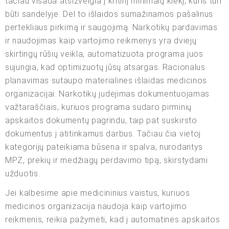
tačiau visada atsižvelgia į kritinį minimalų kiekį, kuris turi
būti sandėlyje. Dėl to išlaidos sumažinamos pašalinus
pertekliaus pirkimą ir saugojimą. Narkotikų pardavimas
ir naudojimas kaip vartojimo reikmenys yra dviejų
skirtingų rūšių veikla, automatizuota programa juos
sujungia, kad optimizuotų jūsų atsargas. Racionalus
planavimas sutaupo materialines išlaidas medicinos
organizacijai. Narkotikų judėjimas dokumentuojamas
važtaraščiais, kuriuos programa sudaro pirminių
apskaitos dokumentų pagrindu, taip pat suskirsto
dokumentus į atitinkamus darbus. Tačiau čia vietoj
kategorijų pateikiama būsena ir spalva, nurodantys
MPZ, prekių ir medžiagų perdavimo tipą, skirstydami
užduotis.
Jei kalbėsime apie medicininius vaistus, kuriuos
medicinos organizacija naudoja kaip vartojimo
reikmenis, reikia pažymėti, kad į automatinės apskaitos