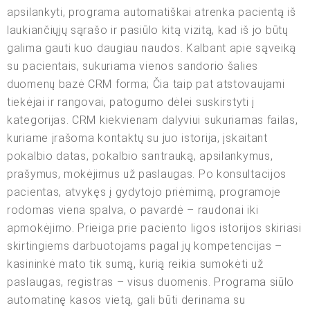
apsilankyti, programa automatiškai atrenka pacientą iš
laukiančiųjų sąrašo ir pasiūlo kitą vizitą, kad iš jo būtų
galima gauti kuo daugiau naudos. Kalbant apie sąveiką
su pacientais, sukuriama vienos sandorio šalies
duomenų bazė CRM forma; Čia taip pat atstovaujami
tiekėjai ir rangovai, patogumo dėlei suskirstyti į
kategorijas. CRM kiekvienam dalyviui sukuriamas failas,
kuriame įrašoma kontaktų su juo istorija, įskaitant
pokalbio datas, pokalbio santrauką, apsilankymus,
prašymus, mokėjimus už paslaugas. Po konsultacijos
pacientas, atvykęs į gydytojo priėmimą, programoje
rodomas viena spalva, o pavardė – raudonai iki
apmokėjimo. Prieiga prie paciento ligos istorijos skiriasi
skirtingiems darbuotojams pagal jų kompetencijas –
kasininkė mato tik sumą, kurią reikia sumokėti už
paslaugas, registras – visus duomenis. Programa siūlo
automatinę kasos vietą, gali būti derinama su