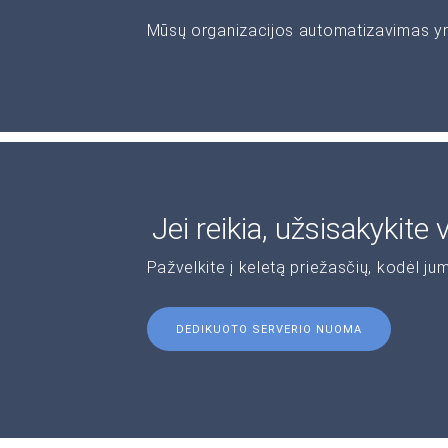
Mūsų organizacijos automatizavimas yra 
Jei reikia, užsisakykite
Pažvelkite į keletą priežasčių, kodėl jum
DEDIKUOTO SERVERIO NUOMA