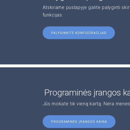
Atskirame puslapyje galite palyginti ski
funkcijas.
PALYGINKITE KONFIGŪRACIJAS
Programinės įrangos k
Jūs mokate tik vieną kartą. Nėra mėnes
PROGRAMINĖS ĮRANGOS KAINA