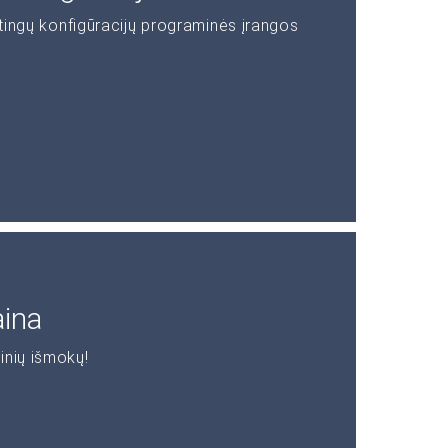
rtingų konfigūracijų programinės įrangos
aina
inių išmokų!