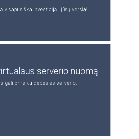
visapusiška investicija į jūsų verslą!
 virtualaus serverio nuomą
s gali prireikti debesies serverio.