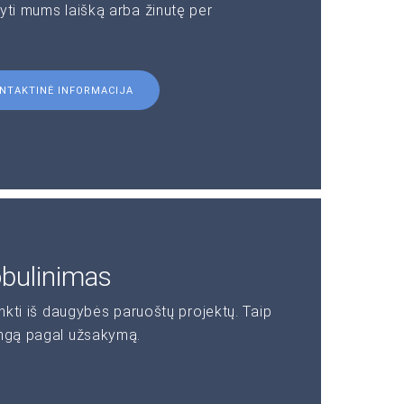
yti mums laišką arba žinutę per
NTAKTINĖ INFORMACIJA
obulinimas
inkti iš daugybės paruoštų projektų. Taip
angą pagal užsakymą.