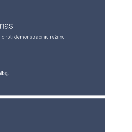
imas
 dirbti demonstraciniu režimu
albą.