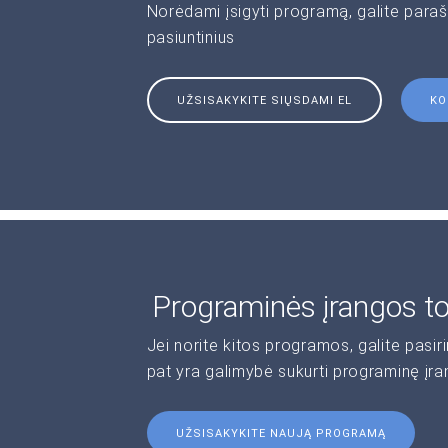
Norėdami įsigyti programą, galite paraš
pasiuntinius
UŽSISAKYKITE SIŲSDAMI EL
KO
Programinės įrangos t
Jei norite kitos programos, galite pasir
pat yra galimybė sukurti programinę įr
UŽSISAKYKITE NAUJĄ PROGRAMĄ