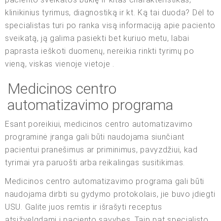
klinikinius tyrimus, diagnostiką ir kt. Ką tai duoda? Dėl to
specialistas turi po ranka visą informaciją apie paciento
sveikatą, ją galima pasiekti bet kuriuo metu, labai
paprasta ieškoti duomenų, nereikia rinkti tyrimų po
vieną, viskas vienoje vietoje .
Medicinos centro
automatizavimo programa
Esant poreikiui, medicinos centro automatizavimo
programinė įranga gali būti naudojama siunčiant
pacientui pranešimus ar priminimus, pavyzdžiui, kad
tyrimai yra paruošti arba reikalingas susitikimas.
Medicinos centro automatizavimo programa gali būti
naudojama dirbti su gydymo protokolais, jie buvo įdiegti
USU. Galite juos remtis ir išrašyti receptus
atsižvelgdami į paciento savybes. Taip pat specialisto