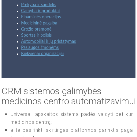
Prekyba ir sandėlis
Gamyba ir produktai
Finansinės operacijos
Medicininė pagalba
Grožio pramonė
Sportas ir poilsis
Automobiliai ir jų pristatymas
Paslaugos žmonėms
Kiekvienai organizacijai
CRM sistemos galimybės
medicinos centro automatizavimui
Universali apskaitos sistema padės valdyti bet kurį
medicinos centrą;
alite pasirinkti skirtingas platformos parinktis pagal