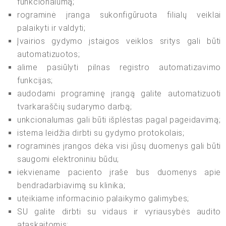
funkcionalumą;
rograminė įranga sukonfigūruota filialų veiklai
palaikyti ir valdyti;
Įvairios gydymo įstaigos veiklos sritys gali būti
automatizuotos;
alime pasiūlyti pilnas registro automatizavimo
funkcijas;
audodami programinę įrangą galite automatizuoti
tvarkaraščių sudarymo darbą;
unkcionalumas gali būti išplėstas pagal pageidavimą;
istema leidžia dirbti su gydymo protokolais;
rograminės įrangos dėka visi jūsų duomenys gali būti
saugomi elektroniniu būdu;
iekviename paciento įraše bus duomenys apie
bendradarbiavimą su klinika;
uteikiame informacinio palaikymo galimybes;
SU galite dirbti su vidaus ir vyriausybės audito
ataskaitomis;