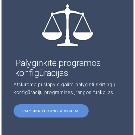
Palyginkite programos
konfigūracijas
Atskirame puslapyje galite palyginti skirtingų
konfigūracijų programinės įrangos funkcijas.
PALYGINKITE KONFIGŪRACIJAS