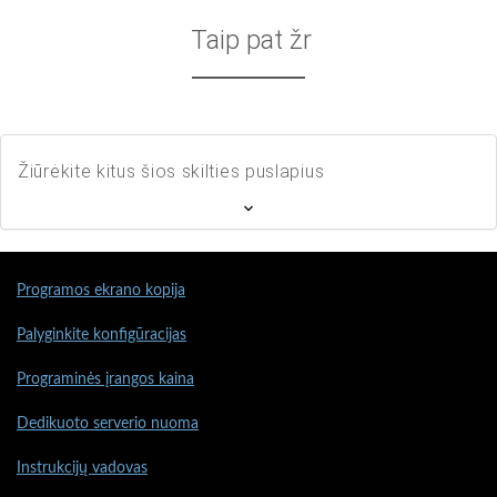
Taip pat žr
Žiūrėkite kitus šios skilties puslapius
Programos ekrano kopija
Palyginkite konfigūracijas
Programinės įrangos kaina
Dedikuoto serverio nuoma
Instrukcijų vadovas