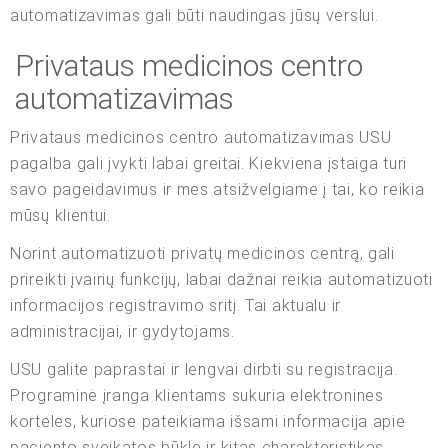
automatizavimas gali būti naudingas jūsų verslui.
Privataus medicinos centro
automatizavimas
Privataus medicinos centro automatizavimas USU
pagalba gali įvykti labai greitai. Kiekviena įstaiga turi
savo pageidavimus ir mes atsižvelgiame į tai, ko reikia
mūsų klientui.
Norint automatizuoti privatų medicinos centrą, gali
prireikti įvairių funkcijų, labai dažnai reikia automatizuoti
informacijos registravimo sritį. Tai aktualu ir
administracijai, ir gydytojams.
USU galite paprastai ir lengvai dirbti su registracija.
Programinė įranga klientams sukuria elektronines
korteles, kuriose pateikiama išsami informacija apie
paciento sveikatos būklę ir kitas charakteristikas,