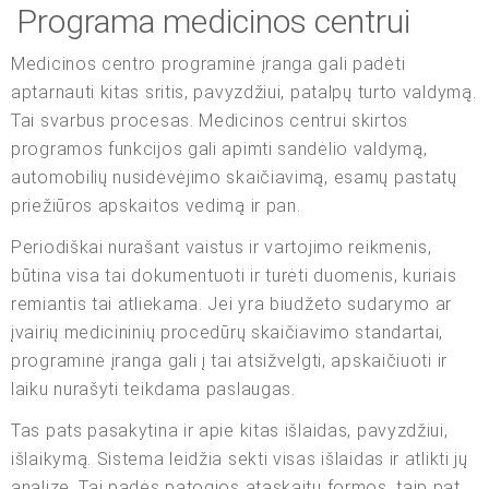
Programa medicinos centrui
Medicinos centro programinė įranga gali padėti
aptarnauti kitas sritis, pavyzdžiui, patalpų turto valdymą.
Tai svarbus procesas. Medicinos centrui skirtos
programos funkcijos gali apimti sandėlio valdymą,
automobilių nusidėvėjimo skaičiavimą, esamų pastatų
priežiūros apskaitos vedimą ir pan.
Periodiškai nurašant vaistus ir vartojimo reikmenis,
būtina visa tai dokumentuoti ir turėti duomenis, kuriais
remiantis tai atliekama. Jei yra biudžeto sudarymo ar
įvairių medicininių procedūrų skaičiavimo standartai,
programinė įranga gali į tai atsižvelgti, apskaičiuoti ir
laiku nurašyti teikdama paslaugas.
Tas pats pasakytina ir apie kitas išlaidas, pavyzdžiui,
išlaikymą. Sistema leidžia sekti visas išlaidas ir atlikti jų
analizę. Tai padės patogios ataskaitų formos, taip pat