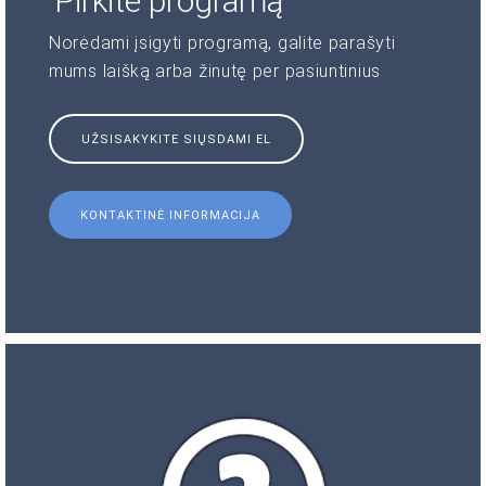
Pirkite programą
Norėdami įsigyti programą, galite parašyti
mums laišką arba žinutę per pasiuntinius
UŽSISAKYKITE SIŲSDAMI EL
KONTAKTINĖ INFORMACIJA