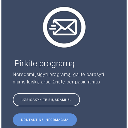
Pirkite programą
Norėdami įsigyti programą, galite parašyti
mums laišką arba žinutę per pasiuntinius
UŽSISAKYKITE SIŲSDAMI EL
KONTAKTINĖ INFORMACIJA