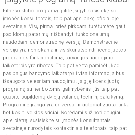
Fitneso klubo programą galite įsigyti susisiekę su
įmonės konsultantais, taip pat apsilankę oficialioje
svetainėje. Visų pirma, prieš pirkdami turėtumėte gauti
papildomų patarimų ir išbandyti funkcionalumą
naudodami demonstracinę versiją. Demonstracinė
versija yra nemokama ir visiškai atspindi licencijuotos
programos funkcionalumą, tačiau jos naudojimo
laikotarpis yra ribotas. Taip pat verta paminėti, kad
pasibaigus bandymo laikotarpiui visa informacija bus
išsaugota vėlesniam naudojimui. Įsigiję licencijuotą
programą su neribotomis galimybėmis, jūs taip pat
gausite papildomą dviejų valandų techninį palaikymą.
Programinė įranga yra universali ir automatizuota, tinka
bet kokiai veiklos sričiai. Norėdami sužinoti daugiau
apie plėtrą, susisiekite su įmonės konsultantais
svetainėje nurodytais kontaktiniais telefonais, taip pat