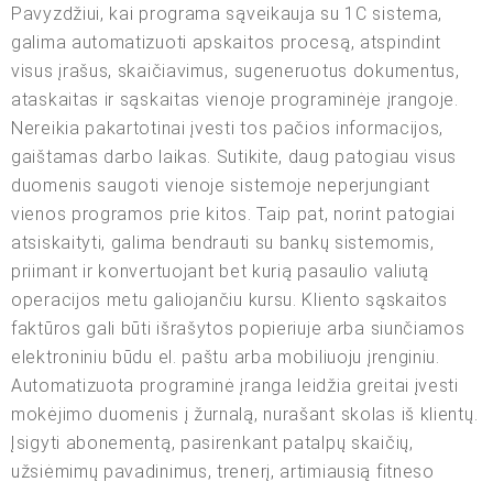
Pavyzdžiui, kai programa sąveikauja su 1C sistema,
galima automatizuoti apskaitos procesą, atspindint
visus įrašus, skaičiavimus, sugeneruotus dokumentus,
ataskaitas ir sąskaitas vienoje programinėje įrangoje.
Nereikia pakartotinai įvesti tos pačios informacijos,
gaištamas darbo laikas. Sutikite, daug patogiau visus
duomenis saugoti vienoje sistemoje neperjungiant
vienos programos prie kitos. Taip pat, norint patogiai
atsiskaityti, galima bendrauti su bankų sistemomis,
priimant ir konvertuojant bet kurią pasaulio valiutą
operacijos metu galiojančiu kursu. Kliento sąskaitos
faktūros gali būti išrašytos popieriuje arba siunčiamos
elektroniniu būdu el. paštu arba mobiliuoju įrenginiu.
Automatizuota programinė įranga leidžia greitai įvesti
mokėjimo duomenis į žurnalą, nurašant skolas iš klientų.
Įsigyti abonementą, pasirenkant patalpų skaičių,
užsiėmimų pavadinimus, trenerį, artimiausią fitneso