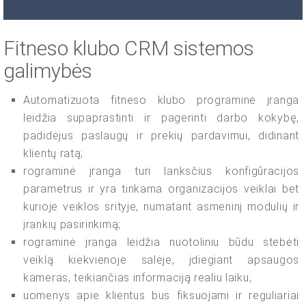
Fitneso klubo CRM sistemos
galimybės
Automatizuota fitneso klubo programinė įranga
leidžia supaprastinti ir pagerinti darbo kokybę,
padidėjus paslaugų ir prekių pardavimui, didinant
klientų ratą;
rograminė įranga turi lanksčius konfigūracijos
parametrus ir yra tinkama organizacijos veiklai bet
kurioje veiklos srityje, numatant asmeninį modulių ir
įrankių pasirinkimą;
rograminė įranga leidžia nuotoliniu būdu stebėti
veiklą kiekvienoje salėje, įdiegiant apsaugos
kameras, teikiančias informaciją realiu laiku;
uomenys apie klientus bus fiksuojami ir reguliariai