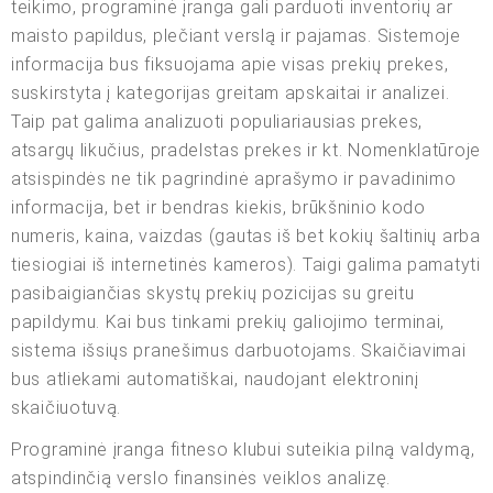
teikimo, programinė įranga gali parduoti inventorių ar
maisto papildus, plečiant verslą ir pajamas. Sistemoje
informacija bus fiksuojama apie visas prekių prekes,
suskirstyta į kategorijas greitam apskaitai ir analizei.
Taip pat galima analizuoti populiariausias prekes,
atsargų likučius, pradelstas prekes ir kt. Nomenklatūroje
atsispindės ne tik pagrindinė aprašymo ir pavadinimo
informacija, bet ir bendras kiekis, brūkšninio kodo
numeris, kaina, vaizdas (gautas iš bet kokių šaltinių arba
tiesiogiai iš internetinės kameros). Taigi galima pamatyti
pasibaigiančias skystų prekių pozicijas su greitu
papildymu. Kai bus tinkami prekių galiojimo terminai,
sistema išsiųs pranešimus darbuotojams. Skaičiavimai
bus atliekami automatiškai, naudojant elektroninį
skaičiuotuvą.
Programinė įranga fitneso klubui suteikia pilną valdymą,
atspindinčią verslo finansinės veiklos analizę.