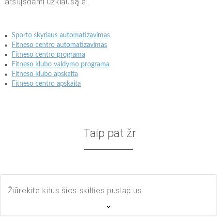
atsiųsdami užklausą el.
Sporto skyriaus automatizavimas
Fitneso centro automatizavimas
Fitneso centro programa
Fitneso klubo valdymo programa
Fitneso klubo apskaita
Fitneso centro apskaita
Taip pat žr
Žiūrėkite kitus šios skilties puslapius