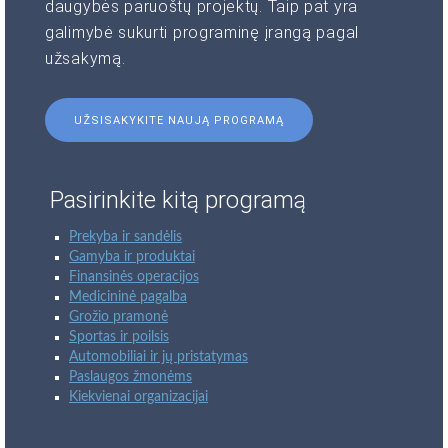
daugybės paruoštų projektų. Taip pat yra
galimybė sukurti programinę įrangą pagal
užsakymą.
UŽSISAKYKITE NAUJĄ PROGRAMĄ
Pasirinkite kitą programą
Prekyba ir sandėlis
Gamyba ir produktai
Finansinės operacijos
Medicininė pagalba
Grožio pramonė
Sportas ir poilsis
Automobiliai ir jų pristatymas
Paslaugos žmonėms
Kiekvienai organizacijai