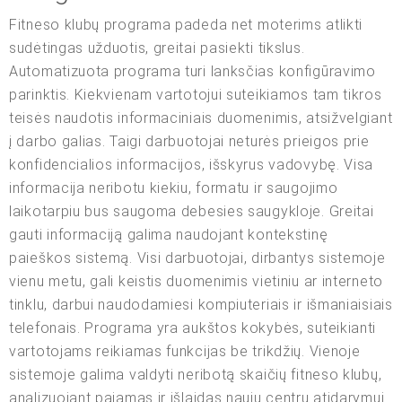
Fitneso klubų programa padeda net moterims atlikti
sudėtingas užduotis, greitai pasiekti tikslus.
Automatizuota programa turi lanksčias konfigūravimo
parinktis. Kiekvienam vartotojui suteikiamos tam tikros
teisės naudotis informaciniais duomenimis, atsižvelgiant
į darbo galias. Taigi darbuotojai neturės prieigos prie
konfidencialios informacijos, išskyrus vadovybę. Visa
informacija neribotu kiekiu, formatu ir saugojimo
laikotarpiu bus saugoma debesies saugykloje. Greitai
gauti informaciją galima naudojant kontekstinę
paieškos sistemą. Visi darbuotojai, dirbantys sistemoje
vienu metu, gali keistis duomenimis vietiniu ar interneto
tinklu, darbui naudodamiesi kompiuteriais ir išmaniaisiais
telefonais. Programa yra aukštos kokybės, suteikianti
vartotojams reikiamas funkcijas be trikdžių. Vienoje
sistemoje galima valdyti neribotą skaičių fitneso klubų,
analizuojant pajamas ir išlaidas naujų centrų atidarymui.