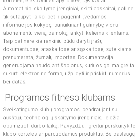
kortelės, elektroninės apyrankės, QR kodai.
Automatiniai skaitymo įrenginiai, skirti apskaitai, gali ne
tik sutaupyti laiko, bet ir pagerinti įvedamos
informacijos kokybę, panaikinant galimybę vienu
abonementu vieną pamoką lankyti keliems klientams.
Taip pat nereikia rankiniu būdu daryti įrašų
dokumentuose, ataskaitose ar sąskaitose, suteikiama
prenumerata, žurnalų importas. Dokumentacija
generuojama naudojant šablonus, kuriuos galima greitai
sukurti elektronine forma, užpildyti ir priskirti numerius
bei datas.
Programos fitneso klubams
Sveikatingumo klubų programos, bendraujant su
aukštųjų technologijų skaitymo įrenginiais, leidžia
optimizuoti darbo laiką. Pavyzdžiui, greitai perskaitykite
klubo korteles ar parduodamus produktus. Be paslaugų