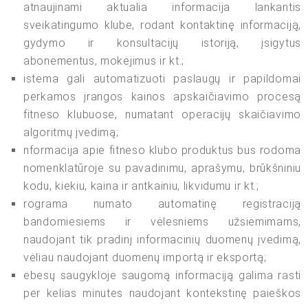
atnaujinami aktualia informacija lankantis
sveikatingumo klube, rodant kontaktinę informaciją,
gydymo ir konsultacijų istoriją, įsigytus
abonementus, mokėjimus ir kt.;
istema gali automatizuoti paslaugų ir papildomai
perkamos įrangos kainos apskaičiavimo procesą
fitneso klubuose, numatant operacijų skaičiavimo
algoritmų įvedimą;
nformacija apie fitneso klubo produktus bus rodoma
nomenklatūroje su pavadinimu, aprašymu, brūkšniniu
kodu, kiekiu, kaina ir antkainiu, likvidumu ir kt.;
rograma numato automatinę registraciją
bandomiesiems ir vėlesniems užsiėmimams,
naudojant tik pradinį informacinių duomenų įvedimą,
vėliau naudojant duomenų importą ir eksportą;
ebesų saugykloje saugomą informaciją galima rasti
per kelias minutes naudojant kontekstinę paieškos