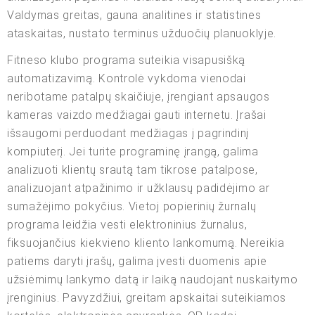
Valdymas greitas, gauna analitines ir statistines
ataskaitas, nustato terminus užduočių planuoklyje.
Fitneso klubo programa suteikia visapusišką
automatizavimą. Kontrolė vykdoma vienodai
neribotame patalpų skaičiuje, įrengiant apsaugos
kameras vaizdo medžiagai gauti internetu. Įrašai
išsaugomi perduodant medžiagas į pagrindinį
kompiuterį. Jei turite programinę įrangą, galima
analizuoti klientų srautą tam tikrose patalpose,
analizuojant atpažinimo ir užklausų padidėjimo ar
sumažėjimo pokyčius. Vietoj popierinių žurnalų
programa leidžia vesti elektroninius žurnalus,
fiksuojančius kiekvieno kliento lankomumą. Nereikia
patiems daryti įrašų, galima įvesti duomenis apie
užsiėmimų lankymo datą ir laiką naudojant nuskaitymo
įrenginius. Pavyzdžiui, greitam apskaitai suteikiamos