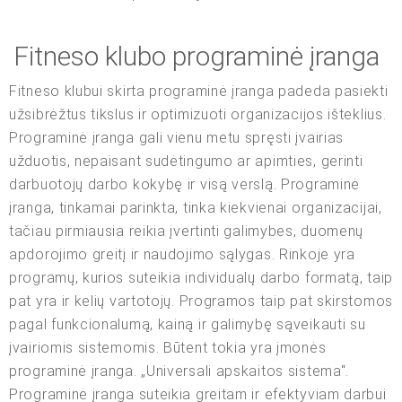
Fitneso klubo programinė įranga
Fitneso klubui skirta programinė įranga padeda pasiekti
užsibrėžtus tikslus ir optimizuoti organizacijos išteklius.
Programinė įranga gali vienu metu spręsti įvairias
užduotis, nepaisant sudėtingumo ar apimties, gerinti
darbuotojų darbo kokybę ir visą verslą. Programinė
įranga, tinkamai parinkta, tinka kiekvienai organizacijai,
tačiau pirmiausia reikia įvertinti galimybes, duomenų
apdorojimo greitį ir naudojimo sąlygas. Rinkoje yra
programų, kurios suteikia individualų darbo formatą, taip
pat yra ir kelių vartotojų. Programos taip pat skirstomos
pagal funkcionalumą, kainą ir galimybę sąveikauti su
įvairiomis sistemomis. Būtent tokia yra įmonės
programinė įranga. „Universali apskaitos sistema“.
Programinė įranga suteikia greitam ir efektyviam darbui