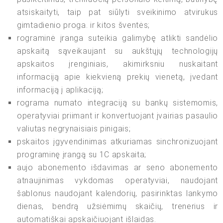
atsiskaityti, taip pat siūlyti sveikinimo atvirukus
gimtadienio proga. ir kitos šventės;
rograminė įranga suteikia galimybę atlikti sandėlio
apskaitą sąveikaujant su aukštųjų technologijų
apskaitos įrenginiais, akimirksniu nuskaitant
informaciją apie kiekvieną prekių vienetą, įvedant
informaciją į aplikaciją;
rograma numato integraciją su bankų sistemomis,
operatyviai priimant ir konvertuojant įvairias pasaulio
valiutas negrynaisiais pinigais;
pskaitos įgyvendinimas atkuriamas sinchronizuojant
programinę įrangą su 1C apskaita;
aujo abonemento išdavimas ar seno abonemento
atnaujinimas vykdomas operatyviai, naudojant
šablonus naudojant kalendorių, pasirinktas lankymo
dienas, bendrą užsiėmimų skaičių, trenerius ir
automatiškai apskaičiuojant išlaidas.