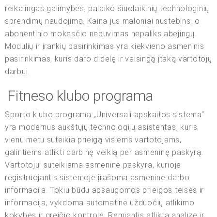
reikalingas galimybes, palaiko šiuolaikinių technologinių
sprendimų naudojimą. Kaina jus maloniai nustebins, o
abonentinio mokesčio nebuvimas nepaliks abejingų.
Modulių ir įrankių pasirinkimas yra kiekvieno asmeninis
pasirinkimas, kuris daro didelę ir vaisingą įtaką vartotojų
darbui.
Fitneso klubo programa
Sporto klubo programa „Universali apskaitos sistema“
yra modernus aukštųjų technologijų asistentas, kuris
vienu metu suteikia prieigą visiems vartotojams,
galintiems atlikti darbinę veiklą per asmeninę paskyrą.
Vartotojui suteikiama asmeninė paskyra, kurioje
registruojantis sistemoje įrašoma asmeninė darbo
informacija. Tokiu būdu apsaugomos prieigos teisės ir
informacija, vykdoma automatinė užduočių atlikimo
kokybės ir greičio kontrolė. Remiantis atlikta analize ir