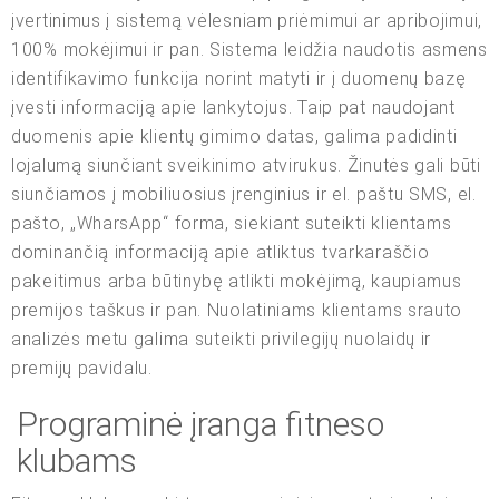
įvertinimus į sistemą vėlesniam priėmimui ar apribojimui,
100% mokėjimui ir pan. Sistema leidžia naudotis asmens
identifikavimo funkcija norint matyti ir į duomenų bazę
įvesti informaciją apie lankytojus. Taip pat naudojant
duomenis apie klientų gimimo datas, galima padidinti
lojalumą siunčiant sveikinimo atvirukus. Žinutės gali būti
siunčiamos į mobiliuosius įrenginius ir el. paštu SMS, el.
pašto, „WharsApp“ forma, siekiant suteikti klientams
dominančią informaciją apie atliktus tvarkaraščio
pakeitimus arba būtinybę atlikti mokėjimą, kaupiamus
premijos taškus ir pan. Nuolatiniams klientams srauto
analizės metu galima suteikti privilegijų nuolaidų ir
premijų pavidalu.
Programinė įranga fitneso
klubams