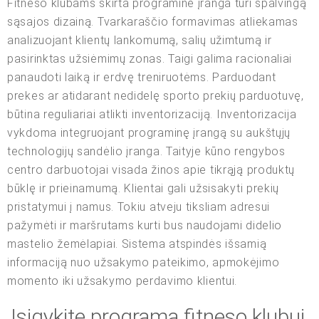
Fitneso klubams skirta programinė įranga turi spalvingą
sąsajos dizainą. Tvarkaraščio formavimas atliekamas
analizuojant klientų lankomumą, salių užimtumą ir
pasirinktas užsiėmimų zonas. Taigi galima racionaliai
panaudoti laiką ir erdvę treniruotėms. Parduodant
prekes ar atidarant nedidelę sporto prekių parduotuvę,
būtina reguliariai atlikti inventorizaciją. Inventorizacija
vykdoma integruojant programinę įrangą su aukštųjų
technologijų sandėlio įranga. Taityje kūno rengybos
centro darbuotojai visada žinos apie tikrąją produktų
būklę ir prieinamumą. Klientai gali užsisakyti prekių
pristatymui į namus. Tokiu atveju tiksliam adresui
pažymėti ir maršrutams kurti bus naudojami didelio
mastelio žemėlapiai. Sistema atspindės išsamią
informaciją nuo užsakymo pateikimo, apmokėjimo
momento iki užsakymo perdavimo klientui.
Įsigykite programą fitneso klubui