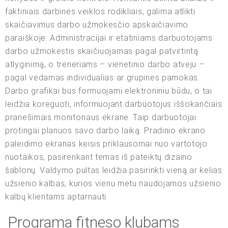
faktiniais darbinės veiklos rodikliais, galima atlikti
skaičiavimus darbo užmokesčio apskaičiavimo
paraiškoje. Administracijai ir etatiniams darbuotojams
darbo užmokestis skaičiuojamas pagal patvirtintą
atlyginimą, o treneriams – vienetinio darbo atveju –
pagal vedamas individualias ar grupines pamokas.
Darbo grafikai bus formuojami elektroniniu būdu, o tai
leidžia koreguoti, informuojant darbuotojus iššokančiais
pranešimais monitoriaus ekrane. Taip darbuotojai
protingai planuos savo darbo laiką. Pradinio ekrano
paleidimo ekranas keisis priklausomai nuo vartotojo
nuotaikos, pasirenkant temas iš pateiktų dizaino
šablonų. Valdymo pultas leidžia pasirinkti vieną ar kelias
užsienio kalbas, kurios vienu metu naudojamos užsienio
kalbų klientams aptarnauti.
Programa fitneso klubams