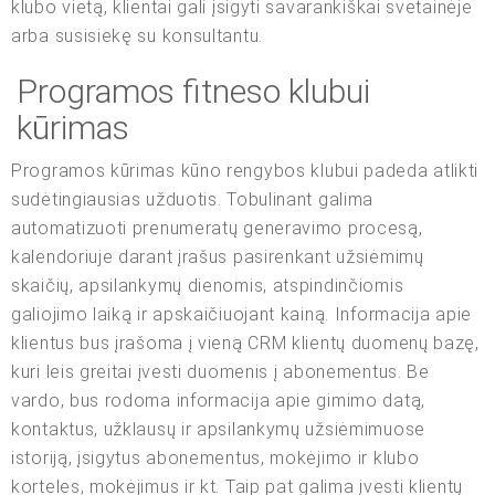
klubo vietą, klientai gali įsigyti savarankiškai svetainėje
arba susisiekę su konsultantu.
Programos fitneso klubui
kūrimas
Programos kūrimas kūno rengybos klubui padeda atlikti
sudėtingiausias užduotis. Tobulinant galima
automatizuoti prenumeratų generavimo procesą,
kalendoriuje darant įrašus pasirenkant užsiėmimų
skaičių, apsilankymų dienomis, atspindinčiomis
galiojimo laiką ir apskaičiuojant kainą. Informacija apie
klientus bus įrašoma į vieną CRM klientų duomenų bazę,
kuri leis greitai įvesti duomenis į abonementus. Be
vardo, bus rodoma informacija apie gimimo datą,
kontaktus, užklausų ir apsilankymų užsiėmimuose
istoriją, įsigytus abonementus, mokėjimo ir klubo
korteles, mokėjimus ir kt. Taip pat galima įvesti klientų