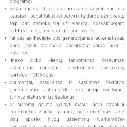
programą;
veikatingumo klubo darbuotojams atlyginimai bus
kaupiami pagal faktiškai patvirtintą darbo užmokestį,
taip pat apmokėjimą už vienetą, apskaičiuojant
dirbtų valandų, treniruočių ir pan. skaičių;
rafikas aplikacijoje bus generuojamas automatiškai,
pagal įrašus racionaliai paskirstant darbo laiką ir
patalpas;
itneso klubo klientų lankomumo fiksavimas
atkuriamas naudojant elektronines apyrankes,
korteles ir QR kodus;
okumentai, ataskaitos ir sąskaitos faktūros
generuojamos automatiškai programoje naudojant
turimus elektroninius šablonus;
er sistemą galima vykdyti masinį arba atrankinį
informacinių žinučių siuntimą su pranešimais apie
visų sporto klubų užsiėmimų tvarkaraščio
pasikeitimus, treniruočių personalo keitimą, būtinybę