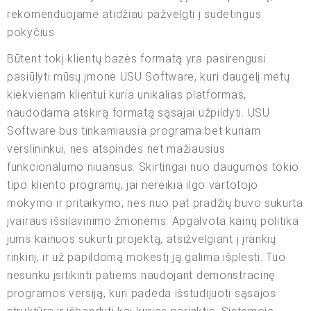
rekomenduojame atidžiau pažvelgti į sudėtingus
pokyčius.
Būtent tokį klientų bazės formatą yra pasirengusi
pasiūlyti mūsų įmonė USU Software, kuri daugelį metų
kiekvienam klientui kuria unikalias platformas,
naudodama atskirą formatą sąsajai užpildyti. USU
Software bus tinkamiausia programa bet kuriam
verslininkui, nes atspindės net mažiausius
funkcionalumo niuansus. Skirtingai nuo daugumos tokio
tipo kliento programų, jai nereikia ilgo vartotojo
mokymo ir pritaikymo, nes nuo pat pradžių buvo sukurta
įvairaus išsilavinimo žmonėms. Apgalvota kainų politika
jums kainuos sukurti projektą, atsižvelgiant į įrankių
rinkinį, ir už papildomą mokestį ją galima išplėsti. Tuo
nesunku įsitikinti patiems naudojant demonstracinę
programos versiją, kuri padeda išstudijuoti sąsajos