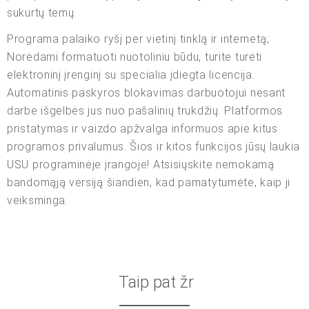
sukurtų temų.
Programa palaiko ryšį per vietinį tinklą ir internetą;
Norėdami formatuoti nuotoliniu būdu, turite turėti
elektroninį įrenginį su specialia įdiegta licencija.
Automatinis paskyros blokavimas darbuotojui nesant
darbe išgelbės jus nuo pašalinių trukdžių. Platformos
pristatymas ir vaizdo apžvalga informuos apie kitus
programos privalumus. Šios ir kitos funkcijos jūsų laukia
USU programinėje įrangoje! Atsisiųskite nemokamą
bandomąją versiją šiandien, kad pamatytumėte, kaip ji
veiksminga.
Taip pat žr