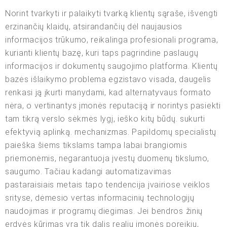
Norint tvarkyti ir palaikyti tvarką klientų sąraše, išvengti
erzinančių klaidų, atsirandančių dėl naujausios
informacijos trūkumo, reikalinga profesionali programa,
kurianti klientų bazę, kuri taps pagrindine paslaugų
informacijos ir dokumentų saugojimo platforma. Klientų
bazės išlaikymo problema egzistavo visada, daugelis
renkasi ją įkurti manydami, kad alternatyvaus formato
nėra, o vertinantys įmonės reputaciją ir norintys pasiekti
tam tikrą verslo sėkmės lygį, ieško kitų būdų. sukurti
efektyvią aplinką. mechanizmas. Papildomų specialistų
paieška šiems tikslams tampa labai brangiomis
priemonėmis, negarantuoja įvestų duomenų tikslumo,
saugumo. Tačiau kadangi automatizavimas
pastaraisiais metais tapo tendencija įvairiose veiklos
srityse, dėmesio vertas informacinių technologijų
naudojimas ir programų diegimas. Jei bendros žinių
erdvės kūrimas yra tik dalis realių įmonės poreikių,