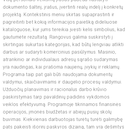
dokumento šaltinį, įrašus, įvertinti realų indėlį į konkretų
projektą. Kontekstinis meniu skirtas supaprastinti ir
pagreitinti bet kokią informacijos paiešką dideliuose
kataloguose, kur jums tereikia įvesti kelis simbolius, kad
gautumėte rezultatą. Rangovus galima suskirstyti į
skirtingas sukurtas kategorijas, kad būtų lengviau atlikti
darbus ar sudaryti komercinius pasiūlymus. Masinio,
atrankinio ar individualaus adresų sąrašo sudarymas
yra naudingas, kai prašoma naujienų, įvykių ir reklamų.
Programa taip pat gali būti naudojama dokumentų
valdymui, skaičiavimams ir daugelio procesų valdymui.
Užduočių planavimas ir racionalus darbo krūvio
paskirstymas tarp pavaldinių padidins vykdomos
veiklos efektyvumą. Programoje tikrinamos finansinės
operacijos, įmonės biudžetas ir abiejų pusių skolų
buvimas. Kiekvienas darbuotojas turėtų turėti galimybę
pats pakeisti išorinį paskyros dizainą, tam yra dešimtys