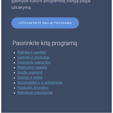
galimybė sukurti programinę įrangą pagal
užsakymą.
UŽSISAKYKITE NAUJĄ PROGRAMĄ
Pasirinkite kitą programą
Prekyba ir sandėlis
Gamyba ir produktai
Finansinės operacijos
Medicininė pagalba
Grožio pramonė
Sportas ir poilsis
Automobiliai ir jų pristatymas
Paslaugos žmonėms
Kiekvienai organizacijai