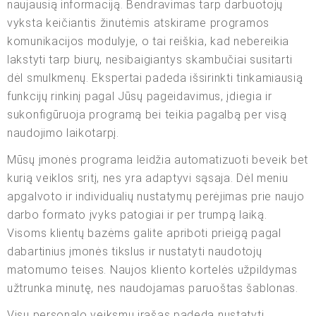
naujausią informaciją. Bendravimas tarp darbuotojų
vyksta keičiantis žinutėmis atskirame programos
komunikacijos modulyje, o tai reiškia, kad nebereikia
lakstyti tarp biurų, nesibaigiantys skambučiai susitarti
dėl smulkmenų. Ekspertai padeda išsirinkti tinkamiausią
funkcijų rinkinį pagal Jūsų pageidavimus, įdiegia ir
sukonfigūruoja programą bei teikia pagalbą per visą
naudojimo laikotarpį.
Mūsų įmonės programa leidžia automatizuoti beveik bet
kurią veiklos sritį, nes yra adaptyvi sąsaja. Dėl meniu
apgalvoto ir individualių nustatymų perėjimas prie naujo
darbo formato įvyks patogiai ir per trumpą laiką.
Visoms klientų bazėms galite apriboti prieigą pagal
dabartinius įmonės tikslus ir nustatyti naudotojų
matomumo teises. Naujos kliento kortelės užpildymas
užtrunka minutę, nes naudojamas paruoštas šablonas.
Visų personalo veiksmų įrašas padeda nustatyti