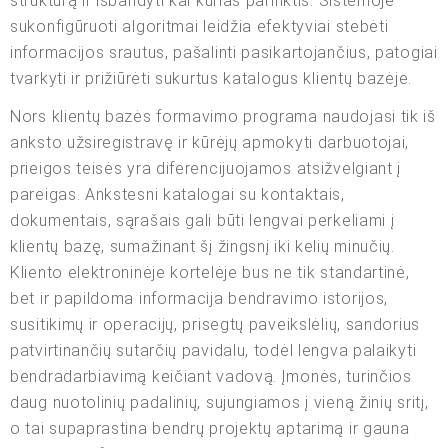
struktūrą ir išbandyti kai kurias parinktis. Sistemoje
sukonfigūruoti algoritmai leidžia efektyviai stebėti
informacijos srautus, pašalinti pasikartojančius, patogiai
tvarkyti ir prižiūrėti sukurtus katalogus klientų bazėje.
Nors klientų bazės formavimo programa naudojasi tik iš
anksto užsiregistravę ir kūrėjų apmokyti darbuotojai,
prieigos teisės yra diferencijuojamos atsižvelgiant į
pareigas. Ankstesni katalogai su kontaktais,
dokumentais, sąrašais gali būti lengvai perkeliami į
klientų bazę, sumažinant šį žingsnį iki kelių minučių.
Kliento elektroninėje kortelėje bus ne tik standartinė,
bet ir papildoma informacija bendravimo istorijos,
susitikimų ir operacijų, prisegtų paveikslėlių, sandorius
patvirtinančių sutarčių pavidalu, todėl lengva palaikyti
bendradarbiavimą keičiant vadovą. Įmonės, turinčios
daug nuotolinių padalinių, sujungiamos į vieną žinių sritį,
o tai supaprastina bendrų projektų aptarimą ir gauna