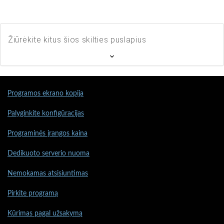
Žiūrėkite kitus šios skilties puslapius
Programos ekrano kopija
Palyginkite konfigūracijas
Programinės įrangos kaina
Dedikuoto serverio nuoma
Nemokamas atsisiuntimas
Pirkite programą
Kūrimas pagal užsakymą