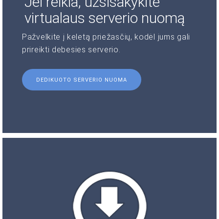
Jei reikia, užsisakykite
virtualaus serverio nuomą
Pažvelkite į keletą priežasčių, kodėl jums gali
prireikti debesies serverio.
DEDIKUOTO SERVERIO NUOMA