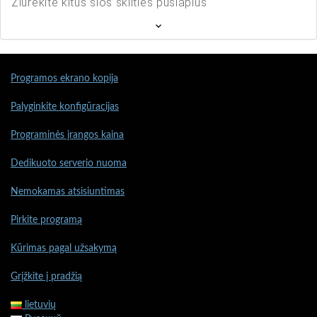
Žiūrėkite kitus šios skilties puslapius
Programos ekrano kopija
Palyginkite konfigūracijas
Programinės įrangos kaina
Dedikuoto serverio nuoma
Nemokamas atsisiuntimas
Pirkite programą
Kūrimas pagal užsakymą
Grįžkite į pradžią
lietuvių