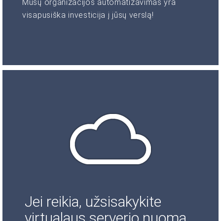
Mūsų organizacijos automatizavimas yra
visapusiška investicija į jūsų verslą!
Jei reikia, užsisakykite
virtualaus serverio nuomą