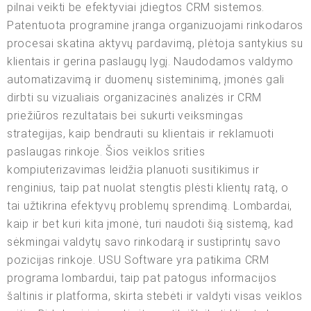
pilnai veikti be efektyviai įdiegtos CRM sistemos.
Patentuota programine įranga organizuojami rinkodaros
procesai skatina aktyvų pardavimą, plėtoja santykius su
klientais ir gerina paslaugų lygį. Naudodamos valdymo
automatizavimą ir duomenų sisteminimą, įmonės gali
dirbti su vizualiais organizacinės analizės ir CRM
priežiūros rezultatais bei sukurti veiksmingas
strategijas, kaip bendrauti su klientais ir reklamuoti
paslaugas rinkoje. Šios veiklos srities
kompiuterizavimas leidžia planuoti susitikimus ir
renginius, taip pat nuolat stengtis plėsti klientų ratą, o
tai užtikrina efektyvų problemų sprendimą. Lombardai,
kaip ir bet kuri kita įmonė, turi naudoti šią sistemą, kad
sėkmingai valdytų savo rinkodarą ir sustiprintų savo
pozicijas rinkoje. USU Software yra patikima CRM
programa lombardui, taip pat patogus informacijos
šaltinis ir platforma, skirta stebėti ir valdyti visas veiklos