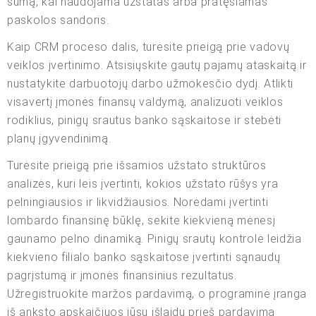
sumą, kai naudojama užstatas arba pratęsiamas
paskolos sandoris.
Kaip CRM proceso dalis, turėsite prieigą prie vadovų
veiklos įvertinimo. Atsisiųskite gautų pajamų ataskaitą ir
nustatykite darbuotojų darbo užmokesčio dydį. Atlikti
visavertį įmonės finansų valdymą, analizuoti veiklos
rodiklius, pinigų srautus banko sąskaitose ir stebėti
planų įgyvendinimą.
Turėsite prieigą prie išsamios užstato struktūros
analizės, kuri leis įvertinti, kokios užstato rūšys yra
pelningiausios ir likvidžiausios. Norėdami įvertinti
lombardo finansinę būklę, sekite kiekvieną mėnesį
gaunamo pelno dinamiką. Pinigų srautų kontrolė leidžia
kiekvieno filialo banko sąskaitose įvertinti sąnaudų
pagrįstumą ir įmonės finansinius rezultatus.
Užregistruokite maržos pardavimą, o programinė įranga
iš anksto apskaičiuos jūsų išlaidų prieš pardavimą