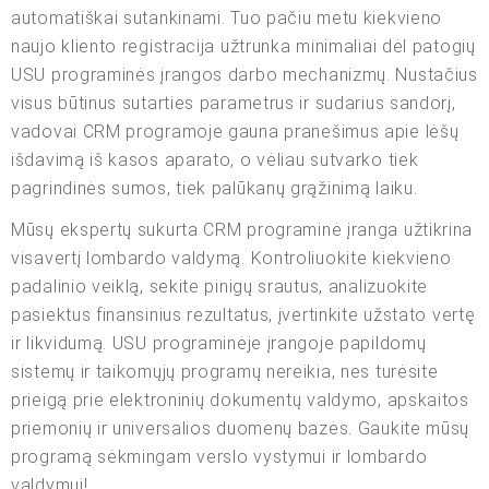
automatiškai sutankinami. Tuo pačiu metu kiekvieno
naujo kliento registracija užtrunka minimaliai dėl patogių
USU programinės įrangos darbo mechanizmų. Nustačius
visus būtinus sutarties parametrus ir sudarius sandorį,
vadovai CRM programoje gauna pranešimus apie lėšų
išdavimą iš kasos aparato, o vėliau sutvarko tiek
pagrindinės sumos, tiek palūkanų grąžinimą laiku.
Mūsų ekspertų sukurta CRM programinė įranga užtikrina
visavertį lombardo valdymą. Kontroliuokite kiekvieno
padalinio veiklą, sekite pinigų srautus, analizuokite
pasiektus finansinius rezultatus, įvertinkite užstato vertę
ir likvidumą. USU programinėje įrangoje papildomų
sistemų ir taikomųjų programų nereikia, nes turėsite
prieigą prie elektroninių dokumentų valdymo, apskaitos
priemonių ir universalios duomenų bazės. Gaukite mūsų
programą sėkmingam verslo vystymui ir lombardo
valdymui!