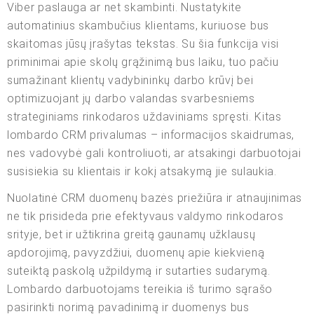
Viber paslauga ar net skambinti. Nustatykite
automatinius skambučius klientams, kuriuose bus
skaitomas jūsų įrašytas tekstas. Su šia funkcija visi
priminimai apie skolų grąžinimą bus laiku, tuo pačiu
sumažinant klientų vadybininkų darbo krūvį bei
optimizuojant jų darbo valandas svarbesniems
strateginiams rinkodaros uždaviniams spręsti. Kitas
lombardo CRM privalumas – informacijos skaidrumas,
nes vadovybė gali kontroliuoti, ar atsakingi darbuotojai
susisiekia su klientais ir kokį atsakymą jie sulaukia.
Nuolatinė CRM duomenų bazės priežiūra ir atnaujinimas
ne tik prisideda prie efektyvaus valdymo rinkodaros
srityje, bet ir užtikrina greitą gaunamų užklausų
apdorojimą, pavyzdžiui, duomenų apie kiekvieną
suteiktą paskolą užpildymą ir sutarties sudarymą.
Lombardo darbuotojams tereikia iš turimo sąrašo
pasirinkti norimą pavadinimą ir duomenys bus