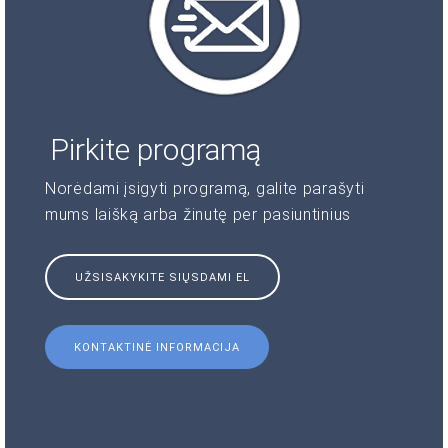
Pirkite programą
Norėdami įsigyti programą, galite parašyti
mums laišką arba žinutę per pasiuntinius
UŽSISAKYKITE SIŲSDAMI EL
KONTAKTINĖ INFORMACIJA