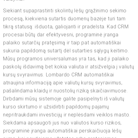
Siekiant supaprastinti skolintų lėšų grąžinimo sekimo
procesą, kiekviena sutartis duomenų bazėje turi tam
tikrą statusą: išduota, galiojanti ir pradelsta. Kad CRM
procesai būtų dar efektyvesni, programinė įranga
palaiko sutarčių pratęsimą ir taip pat automatiškai
sukuria papildomą sutartį dėl sutarties sąlygų keitimo.
Mūsų programos universalumas yra tas, kad ji palaiko
paskolų išdavimą bet kokia valiuta ir atsižvelgia į valiutų
kursų svyravimus. Lombardo CRM automatiškai
atnaujina informaciją apie valiutų kursų svyravimus,
pašalindama klaidų ir nuostolių riziką skaičiavimuose.
Dirbdami mūsų sistemoje galite pasipelnyti iš valiutų
kurso skirtumo ir užsidirbti papildomų pajamų
nepritraukdami investicijų ir neplėsdami veiklos masto.
Siekdama apsaugoti jus nuo valiutos kurso rizikos,
programinė įranga automatiškai perskaičiuoja lėšų