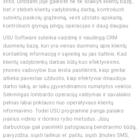
sritis. Dirbdami joje galėsite ne tik išlaikyti klientų bazę,
bet ir stebėti klientų vadybininkų darbą, kontroliuoti
suteiktų paskolų grąžinimą, vesti užstato apskaitą,
kontroliuoti grynųjų pinigų operacijas ir daug daugiau.
USU Software suteikia vaizdinę ir naudingą CRM
duomenų bazę, kuri yra vienas duomenų apie klientų
kontaktinę informaciją ir sąveiką su jais šaltinis. Kad
klientų vadybininkų darbas būtų kuo efektyvesnis,
įmonės vadovybei bus leista pasitikrinti, kaip greitai
atlieka pavestas užduotis, kaip efektyviai išnaudoja
darbo laiką, ar laiku įgyvendinamos numatytos veiklos.
Sėkmingas lombardo operacijų valdymas ir savalaikis
pelnas labai priklauso nuo operatyvaus klientų
informavimo. Todėl USU programinė įranga palaiko
įvairius vidinio ir išorinio ryšio metodus. Jūsų
darbuotojai gali pasirinkti patogiausią bendravimo būdą,
pavyzdžiui, siųsti laiškus el. paštu, siųsti žinutes SMS,