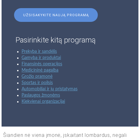
UŽSISAKYKITE NAUJĄ PROGRAMĄ
Pasirinkite kitą programą
Prekyba ir sandėlis
Gamyba ir produktai
Finansinės operacijos
Medicininė pagalba
Grožio pramonė
Sportas ir poilsis
Automobiliai ir jų pristatymas
Paslaugos žmonėms
Kiekvienai organizacijai
Šiandien nė viena įmonė, įskaitant lombardus, negali