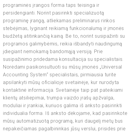
programinės įrangos forma taps teisinga ir
persidengianti. Norint pasirinkti specializuotą
programinę įrangą, atliekamas preliminarus rinkos
stebėjimas, lyginant reikiamą funkcionalumą ir įmonės
biudžetą atitinkančią kainą. Be to, norint susipažinti su
programos galimybėmis, reikia išbandyti naudingumą
įdiegiant nemokamą bandomąją versiją. Prie
susipažinimo pridedama konsultacija su specialistais.
Norėdami pasikonsultuoti su mūsų įmonės „Universal
Accounting System“ specialistais, pirmiausia turite
apsilankyti mūsų oficialioje svetainėje, kur nurodyta
kontaktinė informacija. Svetainėje taip pat pateikiami
klientų atsiliepimai, trumpa vaizdo įrašų apžvalga,
moduliai ir įrankiai, kuriuos galima iš anksto pasirinkti
individualia forma. Iš anksto dėkojame, kad pasirinkote
mūsų automatizuotą programą, kuri daugelį metų bus
nepakeičiamas pagalbininkas jūsų verslui, prisidės prie