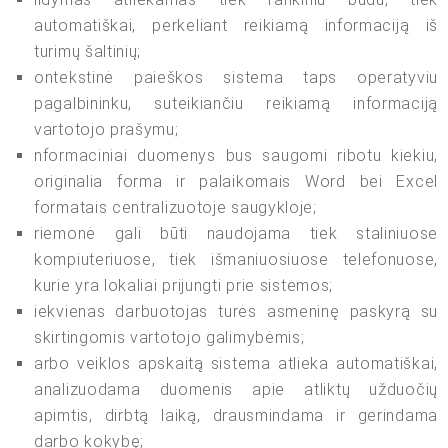
automatiškai, perkeliant reikiamą informaciją iš
turimų šaltinių;
ontekstinė paieškos sistema taps operatyviu
pagalbininku, suteikiančiu reikiamą informaciją
vartotojo prašymu;
nformaciniai duomenys bus saugomi ribotu kiekiu,
originalia forma ir palaikomais Word bei Excel
formatais centralizuotoje saugykloje;
riemonė gali būti naudojama tiek staliniuose
kompiuteriuose, tiek išmaniuosiuose telefonuose,
kurie yra lokaliai prijungti prie sistemos;
iekvienas darbuotojas turės asmeninę paskyrą su
skirtingomis vartotojo galimybėmis;
arbo veiklos apskaitą sistema atlieka automatiškai,
analizuodama duomenis apie atliktų užduočių
apimtis, dirbtą laiką, drausmindama ir gerindama
darbo kokybę;