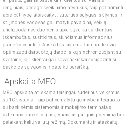
el. paštu, galima pasveikinti klientus su įvairiais
renginiais, prisegti sveikinimo atvirukus, taip pat priminti
apie būtinybę atsiskaityti, sutarties sąlygas, siūlymus. ir
kt. Įmonės vadovas gali matyti pavaldinių veiklą
analizuodamas duomenis apie sąveiką su klientais
(skambučius, susitikimus, siunčiamus informacinius
pranešimus ir kt.). Apskaitos sistema taip pat leidžia
optimizuoti darbuotojų darbo laiką sinchronizuojant su
svetaine, kur klientai gali savarankiškai susipažinti su
paskolos sąlygomis ir pateikti paraišką.
Apskaita MFO
MFO apskaita atliekama teisingai, suderinus veiksmus
su 1C sistema. Taip pat numatyta galimybė integruotis
su bankinėmis sistemomis ir mokėjimo terminalais,
užtikrinant mokėjimų negrynaisiais pinigais priėmimą bei
palaikant kelių valiutų režimą. Dokumentų ir ataskaitų