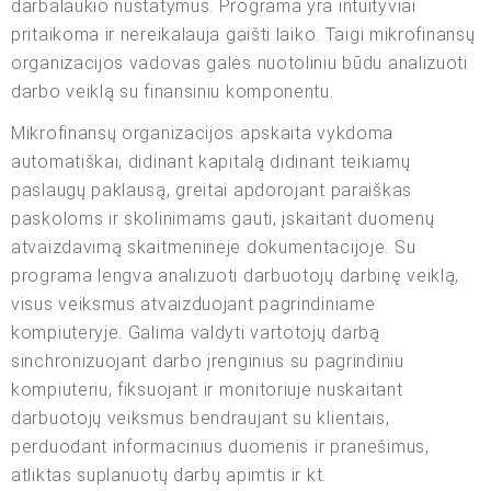
darbalaukio nustatymus. Programa yra intuityviai
pritaikoma ir nereikalauja gaišti laiko. Taigi mikrofinansų
organizacijos vadovas galės nuotoliniu būdu analizuoti
darbo veiklą su finansiniu komponentu.
Mikrofinansų organizacijos apskaita vykdoma
automatiškai, didinant kapitalą didinant teikiamų
paslaugų paklausą, greitai apdorojant paraiškas
paskoloms ir skolinimams gauti, įskaitant duomenų
atvaizdavimą skaitmeninėje dokumentacijoje. Su
programa lengva analizuoti darbuotojų darbinę veiklą,
visus veiksmus atvaizduojant pagrindiniame
kompiuteryje. Galima valdyti vartotojų darbą
sinchronizuojant darbo įrenginius su pagrindiniu
kompiuteriu, fiksuojant ir monitoriuje nuskaitant
darbuotojų veiksmus bendraujant su klientais,
perduodant informacinius duomenis ir pranešimus,
atliktas suplanuotų darbų apimtis ir kt.