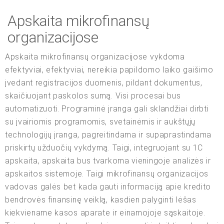
Apskaita mikrofinansų
organizacijose
Apskaita mikrofinansų organizacijose vykdoma
efektyviai, efektyviai, nereikia papildomo laiko gaišimo
įvedant registracijos duomenis, pildant dokumentus,
skaičiuojant paskolos sumą. Visi procesai bus
automatizuoti. Programinė įranga gali sklandžiai dirbti
su įvairiomis programomis, svetainėmis ir aukštųjų
technologijų įranga, pagreitindama ir supaprastindama
priskirtų užduočių vykdymą. Taigi, integruojant su 1C
apskaita, apskaita bus tvarkoma vieningoje analizės ir
apskaitos sistemoje. Taigi mikrofinansų organizacijos
vadovas galės bet kada gauti informaciją apie kredito
bendrovės finansinę veiklą, kasdien palyginti lėšas
kiekviename kasos aparate ir einamojoje sąskaitoje.