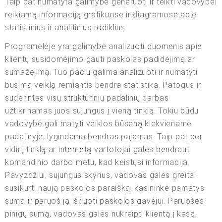
Taip pat numatyta galimybė generuoti ir teikti vadovybei
reikiamą informaciją grafikuose ir diagramose apie
statistinius ir analitinius rodiklius.
Programėlėje yra galimybė analizuoti duomenis apie
klientų susidomėjimo gauti paskolas padidėjimą ar
sumažėjimą. Tuo pačiu galima analizuoti ir numatyti
būsimą veiklą remiantis bendra statistika. Patogus ir
suderintas visų struktūrinių padalinių darbas
užtikrinamas juos sujungus į vieną tinklą. Tokiu būdu
vadovybė gali matyti veiklos būseną kiekviename
padalinyje, lygindama bendras pajamas. Taip pat per
vidinį tinklą ar internetą vartotojai galės bendrauti
komandinio darbo metu, kad keistųsi informacija.
Pavyzdžiui, sujungus skyrius, vadovas galės greitai
susikurti naują paskolos paraišką, kasininkė pamatys
sumą ir paruoš ją išduoti paskolos gavėjui. Paruošęs
pinigų sumą, vadovas galės nukreipti klientą į kasą,