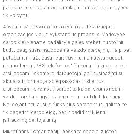
pareigas bus ribojamos, suteikiant neribotas galimybes
tik valdymui.
Apskaita MFO vykdoma kokybiškai, detalizuojant
organizacijos viduje vykstančius procesus. Vadovybė
darbą kiekviename padalinyje galės stebėti nuotoliniu
būdu, daugiausia naudodama vaizdo stebėjimą. Taip pat
patogumui ir užklausų registravimui numatyta naudoti
itin modernią „PBX telefonijos“ funkciją. Taigi dar prieš
atsiliepdami į skambutį darbuotojai gali susipažinti su
aktualia informacija apie paskolas ir klientus,
atsiliepdami į skambutį paruošta kalba, skambindami
vardu, norėdami įgyti palankumo ir padidinti lojalumą.
Naudojant naujausius funkcinius sprendimus, galima ne
tik pagerinti darbo eigą, bet ir padidinti klientų
įsitraukimą bei lojalumą.
Mikrofinansų organizacijų apskaita specializuotos