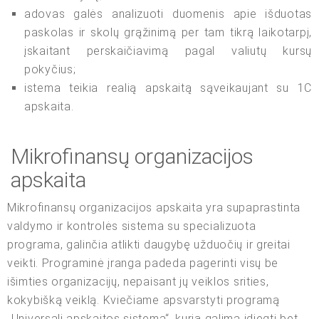
adovas galės analizuoti duomenis apie išduotas
paskolas ir skolų grąžinimą per tam tikrą laikotarpį,
įskaitant perskaičiavimą pagal valiutų kursų
pokyčius;
istema teikia realią apskaitą sąveikaujant su 1C
apskaita.
Mikrofinansų organizacijos
apskaita
Mikrofinansų organizacijos apskaita yra supaprastinta
valdymo ir kontrolės sistema su specializuota
programa, galinčia atlikti daugybę užduočių ir greitai
veikti. Programinė įranga padeda pagerinti visų be
išimties organizacijų, nepaisant jų veiklos srities,
kokybišką veiklą. Kviečiame apsvarstyti programą
„Universali apskaitos sistema“, kurią galima įdiegti bet