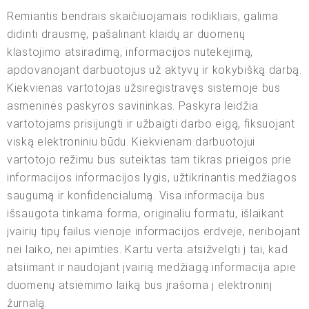
Remiantis bendrais skaičiuojamais rodikliais, galima
didinti drausmę, pašalinant klaidų ar duomenų
klastojimo atsiradimą, informacijos nutekėjimą,
apdovanojant darbuotojus už aktyvų ir kokybišką darbą.
Kiekvienas vartotojas užsiregistravęs sistemoje bus
asmeninės paskyros savininkas. Paskyra leidžia
vartotojams prisijungti ir užbaigti darbo eigą, fiksuojant
viską elektroniniu būdu. Kiekvienam darbuotojui
vartotojo režimu bus suteiktas tam tikras prieigos prie
informacijos informacijos lygis, užtikrinantis medžiagos
saugumą ir konfidencialumą. Visa informacija bus
išsaugota tinkama forma, originaliu formatu, išlaikant
įvairių tipų failus vienoje informacijos erdvėje, neribojant
nei laiko, nei apimties. Kartu verta atsižvelgti į tai, kad
atsiimant ir naudojant įvairią medžiagą informacija apie
duomenų atsiėmimo laiką bus įrašoma į elektroninį
žurnalą.