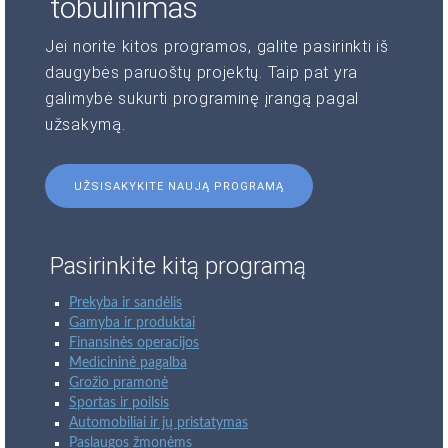
tobulinimas
Jei norite kitos programos, galite pasirinkti iš
daugybės paruoštų projektų. Taip pat yra
galimybė sukurti programinę įrangą pagal
užsakymą.
UŽSISAKYKITE NAUJĄ PROGRAMĄ
Pasirinkite kitą programą
Prekyba ir sandėlis
Gamyba ir produktai
Finansinės operacijos
Medicininė pagalba
Grožio pramonė
Sportas ir poilsis
Automobiliai ir jų pristatymas
Paslaugos žmonėms