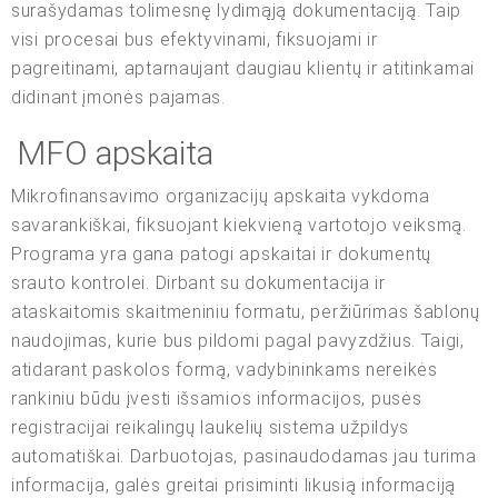
surašydamas tolimesnę lydimąją dokumentaciją. Taip
visi procesai bus efektyvinami, fiksuojami ir
pagreitinami, aptarnaujant daugiau klientų ir atitinkamai
didinant įmonės pajamas.
MFO apskaita
Mikrofinansavimo organizacijų apskaita vykdoma
savarankiškai, fiksuojant kiekvieną vartotojo veiksmą.
Programa yra gana patogi apskaitai ir dokumentų
srauto kontrolei. Dirbant su dokumentacija ir
ataskaitomis skaitmeniniu formatu, peržiūrimas šablonų
naudojimas, kurie bus pildomi pagal pavyzdžius. Taigi,
atidarant paskolos formą, vadybininkams nereikės
rankiniu būdu įvesti išsamios informacijos, pusės
registracijai reikalingų laukelių sistema užpildys
automatiškai. Darbuotojas, pasinaudodamas jau turima
informacija, galės greitai prisiminti likusią informaciją