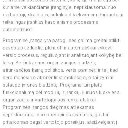
kuriame veikiančiame įrenginyje, nepriklausomai nuo
darbuotojų skaičiaus, suteikiant kiekvienam darbuotojui
reikalingus įrankius kasdieniams procesams
automatizuoti.
Programinė įranga yra patogi, nes galima greitai atlikti
pavestas užduotis, planuoti ir automatiškai vykdyti
verslo procesus, reguliuojant ir analizuojant kokybę bei
laiką. Be kiekvienos organizacijos biudžetą
atitinkančios kainų politikos, verta paminėti ir tai, kad
nėra mėnesinio abonentinio mokesčio, o tai žymiai
sutaupo įmonės biudžetą. Programa turi platų
funkcionalumą dėl modulių ir įrankių, kuriuos kiekviena
organizacija ir vartotojai pasirenka atskirai.
Programinės įrangos diegimas atliekamas
nepriklausomai nuo operacinės sistemos, greitai
pritaikomas pagal vartotojo poreikius, atsižvelgiant į