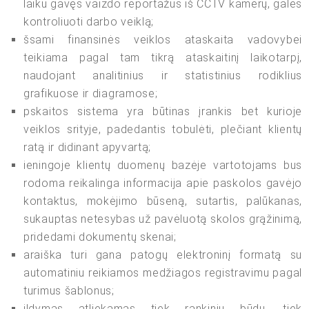
laiku gavęs vaizdo reportažus iš CCTV kamerų, galės
kontroliuoti darbo veiklą;
šsami finansinės veiklos ataskaita vadovybei
teikiama pagal tam tikrą ataskaitinį laikotarpį,
naudojant analitinius ir statistinius rodiklius
grafikuose ir diagramose;
pskaitos sistema yra būtinas įrankis bet kurioje
veiklos srityje, padedantis tobulėti, plečiant klientų
ratą ir didinant apyvartą;
ieningoje klientų duomenų bazėje vartotojams bus
rodoma reikalinga informacija apie paskolos gavėjo
kontaktus, mokėjimo būseną, sutartis, palūkanas,
sukauptas netesybas už pavėluotą skolos grąžinimą,
pridedami dokumentų skenai;
araiška turi gana patogų elektroninį formatą su
automatiniu reikiamos medžiagos registravimu pagal
turimus šablonus;
ildymas atliekamas tiek rankiniu būdu, tiek