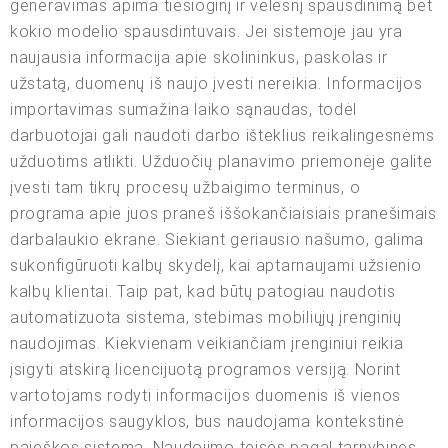
generavimas apima tiesioginį ir vėlesnį spausdinimą bet
kokio modelio spausdintuvais. Jei sistemoje jau yra
naujausia informacija apie skolininkus, paskolas ir
užstatą, duomenų iš naujo įvesti nereikia. Informacijos
importavimas sumažina laiko sąnaudas, todėl
darbuotojai gali naudoti darbo išteklius reikalingesnėms
užduotims atlikti. Užduočių planavimo priemonėje galite
įvesti tam tikrų procesų užbaigimo terminus, o
programa apie juos praneš iššokančiaisiais pranešimais
darbalaukio ekrane. Siekiant geriausio našumo, galima
sukonfigūruoti kalbų skydelį, kai aptarnaujami užsienio
kalbų klientai. Taip pat, kad būtų patogiau naudotis
automatizuota sistema, stebimas mobiliųjų įrenginių
naudojimas. Kiekvienam veikiančiam įrenginiui reikia
įsigyti atskirą licencijuotą programos versiją. Norint
vartotojams rodyti informacijos duomenis iš vienos
informacijos saugyklos, bus naudojama kontekstinė
paieškos sistema. Naudojimo teisės pagal tarnybines