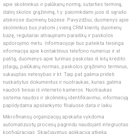
apie skolininkus ir palūkanų normą, sutarties terminą,
dalinį skolos grąžinimą, t.y. pasirinkdami juos iš sąrašo
atskirose duomenų bazėse. Pavyzdžiui, duomenys apie
skolininkus bus įrašomi į vieną CRM klientų duomenų
bazę, reguliariai atnaujinami paraiškų ir paskolos
apdorojimo metu. Informacijoje bus pateikta teisinga
informacija apie kontaktinius telefono numerius ir el.
paštą, duomenys apie turimas paskolas iš kitų kredito
įstaigų, palūkanų normas, paskolos grąžinimo terminus,
sukauptas netesybas ir kt. Taip pat galima pridėti
nuskaitytus dokumentus ir nuotraukas, kurias galima
naudoti tiesiai iš interneto kameros. Nuotraukas
sistema naudos ir skolininkų identifikavimui, informaciją
papildydama apsilankymo filialuose data ir laiku.
Mikrofinansų organizacijų apskaita vykdoma
automatizuotų procesų pagrindu naudojant integruotas
konfigūracijas. Skaičiavimus aplikacija atlieka