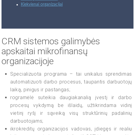
Kiekvienai organizacijai
CRM sistemos galimybės
apskaitai mikrofinansų
organizacijoje
Specializuota programa – tai unikalus sprendimas
automatizuoti darbo procesus, taupantis darbuotojų
laiką, pinigus ir pastangas;
rogramėlė suteikia daugiakanalią įvestį ir darbo
procesų vykdymą be išlaidų, užtikrindama vidinį
vietinį ryšį ir sąveiką visų struktūrinių padalinių
darbuotojams;
ikrokreditų organizacijos vadovas, įdiegęs ir realiu