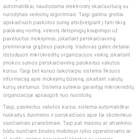
automatiškai, naudodama elektroninį skaičiuotuvą su
nurodytais veiksmų algoritmais. Taigi galima greitai
apskaičiuoti paskolos sumą atsižvelgiant į tam tikrą
palūkanų normą, vėlesnį delspinigių kaupimąsi už
pavėluotus mokėjimus, įskaitant perskaičiavimą
preliminariai grąžinus paskolą. Vadovas galės detaliai
išstudijuoti mikrokreditų organizacijos veiklą, įskaitant
įmokos sumos perskaičiavimą pasikeitus valiutos
kursui. Taigi bet kuriuo laikotarpiu sistema fiksuos
informaciją apie mokėjimų būseną, įskaitant valiutų
kursų skirtumus. Sistema suteikia garantiją mikrokreditų
organizacijai apsaugoti nuo nuostolių.
Taigi, pasikeitus valiutos kursui, sistema automatiškai
nuskaitys duomenis ir perskaičiuos apie tai skolininkus
siunčiamais pranešimais. Taip pat masiniu ar atrankiniu
būdu siunčiant žinutes mobiliojo ryšio operatoriams ar