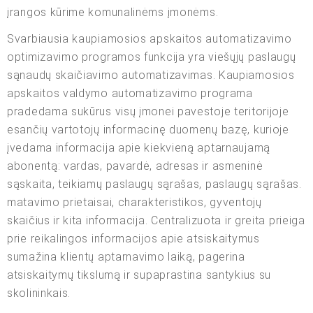
įrangos kūrime komunalinėms įmonėms.
Svarbiausia kaupiamosios apskaitos automatizavimo
optimizavimo programos funkcija yra viešųjų paslaugų
sąnaudų skaičiavimo automatizavimas. Kaupiamosios
apskaitos valdymo automatizavimo programa
pradedama sukūrus visų įmonei pavestoje teritorijoje
esančių vartotojų informacinę duomenų bazę, kurioje
įvedama informacija apie kiekvieną aptarnaujamą
abonentą: vardas, pavardė, adresas ir asmeninė
sąskaita, teikiamų paslaugų sąrašas, paslaugų sąrašas.
matavimo prietaisai, charakteristikos, gyventojų
skaičius ir kita informacija. Centralizuota ir greita prieiga
prie reikalingos informacijos apie atsiskaitymus
sumažina klientų aptarnavimo laiką, pagerina
atsiskaitymų tikslumą ir supaprastina santykius su
skolininkais.