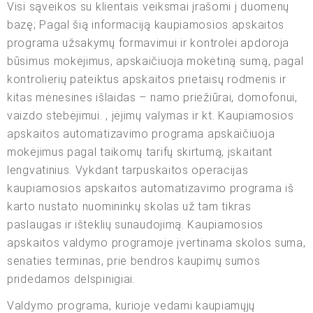
Visi sąveikos su klientais veiksmai įrašomi į duomenų
bazę; Pagal šią informaciją kaupiamosios apskaitos
programa užsakymų formavimui ir kontrolei apdoroja
būsimus mokėjimus, apskaičiuoja mokėtiną sumą, pagal
kontrolierių pateiktus apskaitos prietaisų rodmenis ir
kitas mėnesines išlaidas – namo priežiūrai, domofonui,
vaizdo stebėjimui. , įėjimų valymas ir kt. Kaupiamosios
apskaitos automatizavimo programa apskaičiuoja
mokėjimus pagal taikomų tarifų skirtumą, įskaitant
lengvatinius. Vykdant tarpuskaitos operacijas
kaupiamosios apskaitos automatizavimo programa iš
karto nustato nuomininkų skolas už tam tikras
paslaugas ir išteklių sunaudojimą. Kaupiamosios
apskaitos valdymo programoje įvertinama skolos suma,
senaties terminas, prie bendros kaupimų sumos
pridedamos delspinigiai.
Valdymo programa, kurioje vedami kaupiamųjų