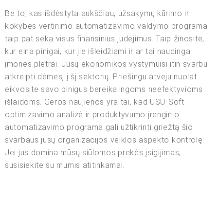
Be to, kas išdėstyta aukščiau, užsakymų kūrimo ir
kokybės vertinimo automatizavimo valdymo programa
taip pat seka visus finansinius judėjimus. Taip žinosite,
kur eina pinigai, kur jie išleidžiami ir ar tai naudinga
įmonės plėtrai. Jūsų ekonomikos vystymuisi itin svarbu
atkreipti dėmesį į šį sektorių. Priešingu atveju nuolat
eikvosite savo pinigus bereikalingoms neefektyvioms
išlaidoms. Geros naujienos yra tai, kad USU-Soft
optimizavimo analizė ir produktyvumo įrenginio
automatizavimo programa gali užtikrinti griežtą šio
svarbaus jūsų organizacijos veiklos aspekto kontrolę.
Jei jus domina mūsų siūlomos prekės įsigijimas,
susisiekite su mumis atitinkamai.