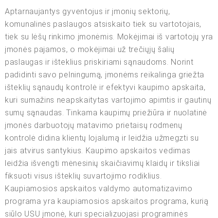
Aptarnaujantys gyventojus ir įmonių sektorių,
komunalinės paslaugos atsiskaito tiek su vartotojais,
tiek su lėšų rinkimo įmonėmis. Mokėjimai iš vartotojų yra
įmonės pajamos, o mokėjimai už trečiųjų šalių
paslaugas ir išteklius priskiriami sąnaudoms. Norint
padidinti savo pelningumą, įmonėms reikalinga griežta
išteklių sąnaudų kontrolė ir efektyvi kaupimo apskaita,
kuri sumažins neapskaitytas vartojimo apimtis ir gautinų
sumų sąnaudas. Tinkama kaupimų priežiūra ir nuolatinė
įmonės darbuotojų matavimo prietaisų rodmenų
kontrolė didina klientų lojalumą ir leidžia užmegzti su
jais atvirus santykius. Kaupimo apskaitos vedimas
leidžia išvengti mėnesinių skaičiavimų klaidų ir tiksliai
fiksuoti visus išteklių suvartojimo rodiklius.
Kaupiamosios apskaitos valdymo automatizavimo
programa yra kaupiamosios apskaitos programa, kurią
siūlo USU įmonė, kuri specializuojasi programinės