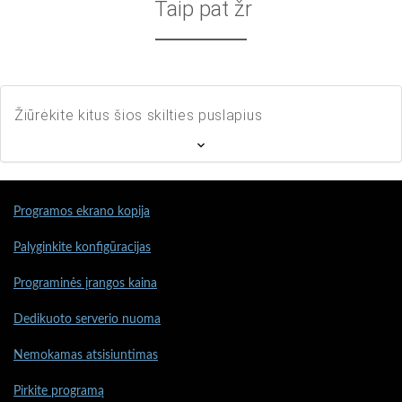
Taip pat žr
Žiūrėkite kitus šios skilties puslapius
Programos ekrano kopija
Palyginkite konfigūracijas
Programinės įrangos kaina
Dedikuoto serverio nuoma
Nemokamas atsisiuntimas
Pirkite programą