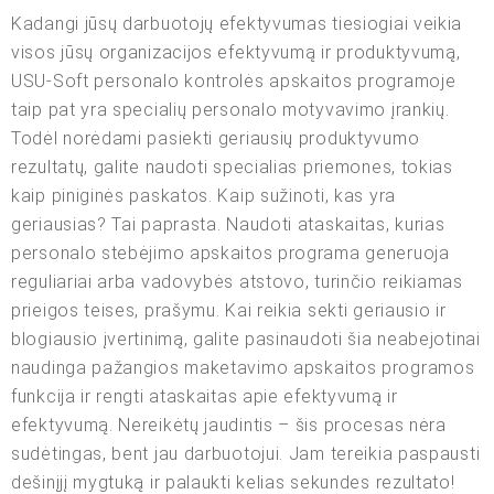
Kadangi jūsų darbuotojų efektyvumas tiesiogiai veikia
visos jūsų organizacijos efektyvumą ir produktyvumą,
USU-Soft personalo kontrolės apskaitos programoje
taip pat yra specialių personalo motyvavimo įrankių.
Todėl norėdami pasiekti geriausių produktyvumo
rezultatų, galite naudoti specialias priemones, tokias
kaip piniginės paskatos. Kaip sužinoti, kas yra
geriausias? Tai paprasta. Naudoti ataskaitas, kurias
personalo stebėjimo apskaitos programa generuoja
reguliariai arba vadovybės atstovo, turinčio reikiamas
prieigos teises, prašymu. Kai reikia sekti geriausio ir
blogiausio įvertinimą, galite pasinaudoti šia neabejotinai
naudinga pažangios maketavimo apskaitos programos
funkcija ir rengti ataskaitas apie efektyvumą ir
efektyvumą. Nereikėtų jaudintis – šis procesas nėra
sudėtingas, bent jau darbuotojui. Jam tereikia paspausti
dešinįjį mygtuką ir palaukti kelias sekundes rezultato!