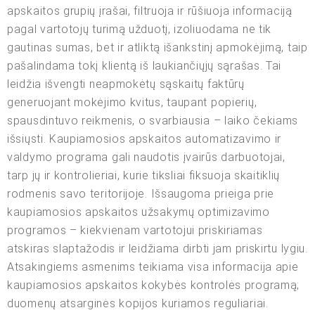
apskaitos grupių įrašai, filtruoja ir rūšiuoja informaciją
pagal vartotojų turimą užduotį, izoliuodama ne tik
gautinas sumas, bet ir atliktą išankstinį apmokėjimą, taip
pašalindama tokį klientą iš laukiančiųjų sąrašas. Tai
leidžia išvengti neapmokėtų sąskaitų faktūrų
generuojant mokėjimo kvitus, taupant popierių,
spausdintuvo reikmenis, o svarbiausia – laiko čekiams
išsiųsti. Kaupiamosios apskaitos automatizavimo ir
valdymo programa gali naudotis įvairūs darbuotojai,
tarp jų ir kontrolieriai, kurie tiksliai fiksuoja skaitiklių
rodmenis savo teritorijoje. Išsaugoma prieiga prie
kaupiamosios apskaitos užsakymų optimizavimo
programos – kiekvienam vartotojui priskiriamas
atskiras slaptažodis ir leidžiama dirbti jam priskirtu lygiu.
Atsakingiems asmenims teikiama visa informacija apie
kaupiamosios apskaitos kokybės kontrolės programą;
duomenų atsarginės kopijos kuriamos reguliariai.