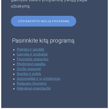
užsakymą.
UŽSISAKYKITE NAUJĄ PROGRAMĄ
Pasirinkite kitą programą
Prekyba ir sandėlis
Gamyba ir produktai
Finansinės operacijos
Medicininė pagalba
Grožio pramonė
Sportas ir poilsis
Automobiliai ir jų pristatymas
Paslaugos žmonėms
Kiekvienai organizacijai