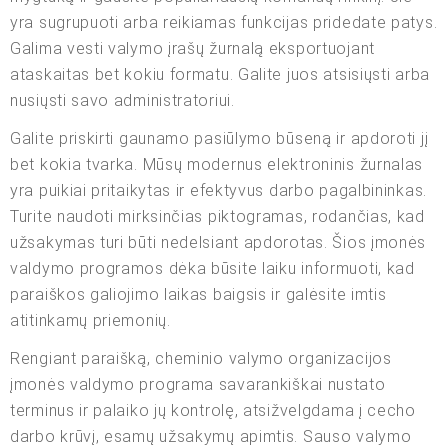
yra sugrupuoti arba reikiamas funkcijas pridedate patys.
Galima vesti valymo įrašų žurnalą eksportuojant
ataskaitas bet kokiu formatu. Galite juos atsisiųsti arba
nusiųsti savo administratoriui.
Galite priskirti gaunamo pasiūlymo būseną ir apdoroti jį
bet kokia tvarka. Mūsų modernus elektroninis žurnalas
yra puikiai pritaikytas ir efektyvus darbo pagalbininkas.
Turite naudoti mirksinčias piktogramas, rodančias, kad
užsakymas turi būti nedelsiant apdorotas. Šios įmonės
valdymo programos dėka būsite laiku informuoti, kad
paraiškos galiojimo laikas baigsis ir galėsite imtis
atitinkamų priemonių.
Rengiant paraišką, cheminio valymo organizacijos
įmonės valdymo programa savarankiškai nustato
terminus ir palaiko jų kontrolę, atsižvelgdama į cecho
darbo krūvį, esamų užsakymų apimtis. Sauso valymo