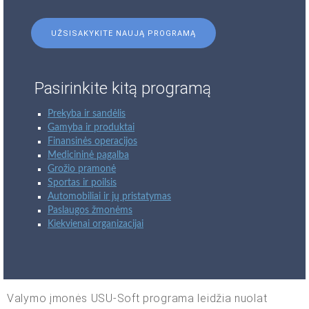
UŽSISAKYKITE NAUJĄ PROGRAMĄ
Pasirinkite kitą programą
Prekyba ir sandėlis
Gamyba ir produktai
Finansinės operacijos
Medicininė pagalba
Grožio pramonė
Sportas ir poilsis
Automobiliai ir jų pristatymas
Paslaugos žmonėms
Kiekvienai organizacijai
Valymo įmonės USU-Soft programa leidžia nuolat