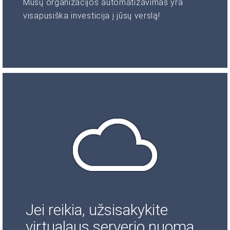
Mūsų organizacijos automatizavimas yra
visapusiška investicija į jūsų verslą!
Jei reikia, užsisakykite
virtualaus serverio nuomą