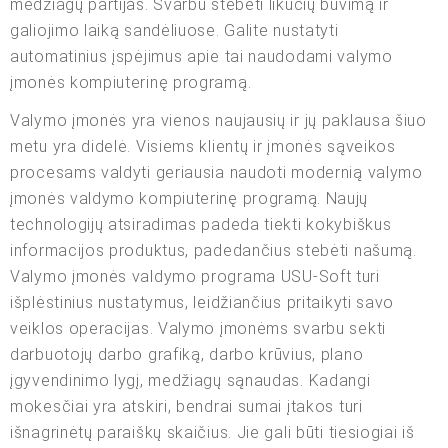
medžiagų partijas. Svarbu stebėti likučių buvimą ir
galiojimo laiką sandėliuose. Galite nustatyti
automatinius įspėjimus apie tai naudodami valymo
įmonės kompiuterinę programą.
Valymo įmonės yra vienos naujausių ir jų paklausa šiuo
metu yra didelė. Visiems klientų ir įmonės sąveikos
procesams valdyti geriausia naudoti modernią valymo
įmonės valdymo kompiuterinę programą. Naujų
technologijų atsiradimas padeda tiekti kokybiškus
informacijos produktus, padedančius stebėti našumą.
Valymo įmonės valdymo programa USU-Soft turi
išplėstinius nustatymus, leidžiančius pritaikyti savo
veiklos operacijas. Valymo įmonėms svarbu sekti
darbuotojų darbo grafiką, darbo krūvius, plano
įgyvendinimo lygį, medžiagų sąnaudas. Kadangi
mokesčiai yra atskiri, bendrai sumai įtakos turi
išnagrinėtų paraiškų skaičius. Jie gali būti tiesiogiai iš