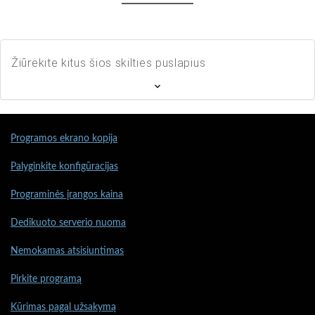
Žiūrėkite kitus šios skilties puslapius
Programos ekrano kopija
Palyginkite konfigūracijas
Programinės įrangos kaina
Dedikuoto serverio nuoma
Nemokamas atsisiuntimas
Pirkite programą
Kūrimas pagal užsakymą