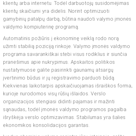
klientų arba internetu. Todėl darbuotojų susidomėjimas
klientų skaičiumi yra didelis. Norint optimizuoti
gamybinių patalpų darbą, būtina naudoti valymo įmonės
valdymo kompiuterinę programą.
Automatinis požiūris į ekonominę veiklą rodo norą
užimti stabilią poziciją rinkoje. Valymo įmonės valdymo
programa savarankiškai stebi visus rodiklius ir siunčia
pranešimus apie nukrypimus. Apskaitos politikos
nustatymuose galite pasirinkti gaunamų atsargų
įvertinimo būdus ir jų registravimo parduoti būdą.
Kiekvienas laikotarpis apskaičiuojamas išraiškos forma,
kurioje nurodomos visų rūšių išlaidos. Verslo
organizacijos stengiasi didinti pajamas ir mažinti
sąnaudas, todėl įmonės valdymo programos pagalba
išryškėja verslo optimizavimas. Stabilumas yra šalies
ekonomikos konsolidacijos garantas.