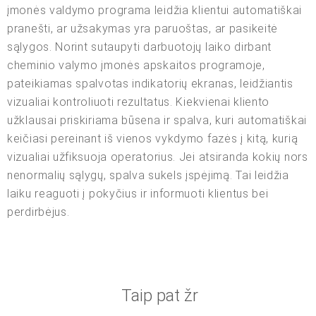
įmonės valdymo programa leidžia klientui automatiškai
pranešti, ar užsakymas yra paruoštas, ar pasikeitė
sąlygos. Norint sutaupyti darbuotojų laiko dirbant
cheminio valymo įmonės apskaitos programoje,
pateikiamas spalvotas indikatorių ekranas, leidžiantis
vizualiai kontroliuoti rezultatus. Kiekvienai kliento
užklausai priskiriama būsena ir spalva, kuri automatiškai
keičiasi pereinant iš vienos vykdymo fazės į kitą, kurią
vizualiai užfiksuoja operatorius. Jei atsiranda kokių nors
nenormalių sąlygų, spalva sukels įspėjimą. Tai leidžia
laiku reaguoti į pokyčius ir informuoti klientus bei
perdirbėjus.
Taip pat žr