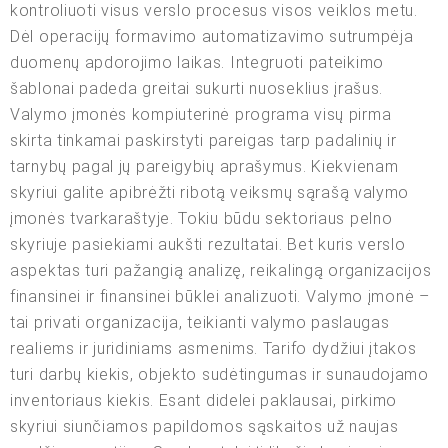
kontroliuoti visus verslo procesus visos veiklos metu.
Dėl operacijų formavimo automatizavimo sutrumpėja
duomenų apdorojimo laikas. Integruoti pateikimo
šablonai padeda greitai sukurti nuoseklius įrašus.
Valymo įmonės kompiuterinė programa visų pirma
skirta tinkamai paskirstyti pareigas tarp padalinių ir
tarnybų pagal jų pareigybių aprašymus. Kiekvienam
skyriui galite apibrėžti ribotą veiksmų sąrašą valymo
įmonės tvarkaraštyje. Tokiu būdu sektoriaus pelno
skyriuje pasiekiami aukšti rezultatai. Bet kuris verslo
aspektas turi pažangią analizę, reikalingą organizacijos
finansinei ir finansinei būklei analizuoti. Valymo įmonė –
tai privati organizacija, teikianti valymo paslaugas
realiems ir juridiniams asmenims. Tarifo dydžiui įtakos
turi darbų kiekis, objekto sudėtingumas ir sunaudojamo
inventoriaus kiekis. Esant didelei paklausai, pirkimo
skyriui siunčiamos papildomos sąskaitos už naujas