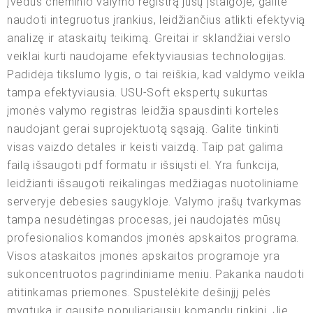
Įvedus cheminio valymo registrą jūsų įstaigoje, galite
naudoti integruotus įrankius, leidžiančius atlikti efektyvią
analizę ir ataskaitų teikimą. Greitai ir sklandžiai verslo
veiklai kurti naudojame efektyviausias technologijas.
Padidėja tikslumo lygis, o tai reiškia, kad valdymo veikla
tampa efektyviausia. USU-Soft ekspertų sukurtas
įmonės valymo registras leidžia spausdinti korteles
naudojant gerai suprojektuotą sąsają. Galite tinkinti
visas vaizdo detales ir keisti vaizdą. Taip pat galima
failą išsaugoti pdf formatu ir išsiųsti el. Yra funkcija,
leidžianti išsaugoti reikalingas medžiagas nuotoliniame
serveryje debesies saugykloje. Valymo įrašų tvarkymas
tampa nesudėtingas procesas, jei naudojatės mūsų
profesionalios komandos įmonės apskaitos programa.
Visos ataskaitos įmonės apskaitos programoje yra
sukoncentruotos pagrindiniame meniu. Pakanka naudoti
atitinkamas priemones. Spustelėkite dešinįjį pelės
mygtuką ir gausite populiariausių komandų rinkinį. Jie