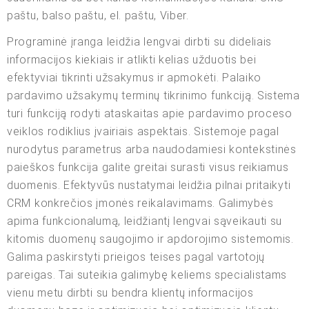
paštu, balso paštu, el. paštu, Viber.
Programinė įranga leidžia lengvai dirbti su dideliais
informacijos kiekiais ir atlikti kelias užduotis bei
efektyviai tikrinti užsakymus ir apmokėti. Palaiko
pardavimo užsakymų terminų tikrinimo funkciją. Sistema
turi funkciją rodyti ataskaitas apie pardavimo proceso
veiklos rodiklius įvairiais aspektais. Sistemoje pagal
nurodytus parametrus arba naudodamiesi kontekstinės
paieškos funkcija galite greitai surasti visus reikiamus
duomenis. Efektyvūs nustatymai leidžia pilnai pritaikyti
CRM konkrečios įmonės reikalavimams. Galimybės
apima funkcionalumą, leidžiantį lengvai sąveikauti su
kitomis duomenų saugojimo ir apdorojimo sistemomis.
Galima paskirstyti prieigos teises pagal vartotojų
pareigas. Tai suteikia galimybę keliems specialistams
vienu metu dirbti su bendra klientų informacijos