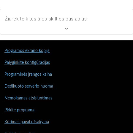
Žiūrėkite kitus šios skilties puslapius
Programos ekrano kopija
Palyginkite konfigūracijas
Programinės įrangos kaina
Dedikuoto serverio nuoma
Nemokamas atsisiuntimas
Pirkite programą
Kūrimas pagal užsakymą