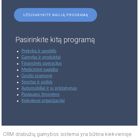
UŽSISAKYKITE NAUJĄ PROGRAMĄ
Pasirinkite kitą programą
Prekyba ir sandėlis
Gamyba ir produktai
Finansinės operacijos
Medicininė pagalba
Grožio pramonė
Sportas ir poilsis
Automobiliai ir jų pristatymas
Paslaugos žmonėms
Kiekvienai organizacijai
CRM drabužių gamybos sistema yra būtina kiekvienoje