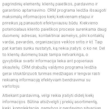
pagrindinių elementų: klientų paieškos, pardavimo ir
garantinio aptarnavimo. CRM programa leidžia išsaugoti
maksimalų informacijos kiekį kiekvienam etapui ir
prireikus ją panaudoti efektyviausiu būdu. Kiekvieno
potencialaus kliento paieškos procese surenkama daug
duomenų: adresas, kontaktiniai asmenys, pilni kontaktų
vardai, pavardės, organizacijos veiklos sritis ir kt. Taip
pat kartais sunku nustatyti, ką reikia įrašyti. o ko ne. Dėl
to klientų duomenų bazė tampa netvarkinga, o
gyvybiškai svarbi informacija lieka ant popieriaus
skiautelių. CRM drabužių valdymo programa leidžia
gerai struktūrizuoti turimas medžiagas ir lengvai rasti
reikiamą informaciją efektyviam bendravimui su
vartotoju.
Atliekant pardavimą, vėlgi reikia įrašyti didelį kiekį
informacijos. Būtina atsižvelgti į prekių asortimentą,
kiekį, komplektaciją, gamybos ir perdavimo situacijas