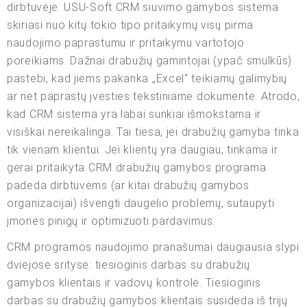
dirbtuvėje. USU-Soft CRM siuvimo gamybos sistema
skiriasi nuo kitų tokio tipo pritaikymų visų pirma
naudojimo paprastumu ir pritaikymu vartotojo
poreikiams. Dažnai drabužių gamintojai (ypač smulkūs)
pastebi, kad jiems pakanka „Excel“ teikiamų galimybių
ar net paprastų įvesties tekstiniame dokumente. Atrodo,
kad CRM sistema yra labai sunkiai išmokstama ir
visiškai nereikalinga. Tai tiesa, jei drabužių gamyba tinka
tik vienam klientui. Jei klientų yra daugiau, tinkama ir
gerai pritaikyta CRM drabužių gamybos programa
padeda dirbtuvėms (ar kitai drabužių gamybos
organizacijai) išvengti daugelio problemų, sutaupyti
įmonės pinigų ir optimizuoti pardavimus.
CRM programos naudojimo pranašumai daugiausia slypi
dviejose srityse: tiesioginis darbas su drabužių
gamybos klientais ir vadovų kontrolė. Tiesioginis
darbas su drabužių gamybos klientais susideda iš trijų