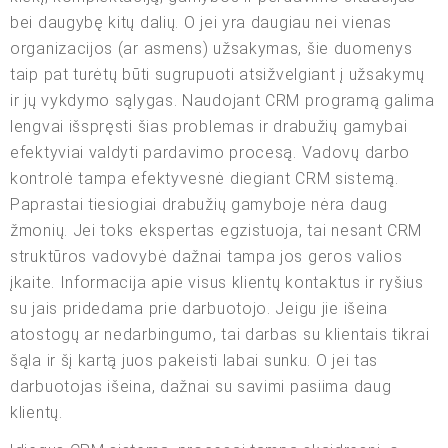
bei daugybę kitų dalių. O jei yra daugiau nei vienas
organizacijos (ar asmens) užsakymas, šie duomenys
taip pat turėtų būti sugrupuoti atsižvelgiant į užsakymų
ir jų vykdymo sąlygas. Naudojant CRM programą galima
lengvai išspręsti šias problemas ir drabužių gamybai
efektyviai valdyti pardavimo procesą. Vadovų darbo
kontrolė tampa efektyvesnė diegiant CRM sistemą.
Paprastai tiesiogiai drabužių gamyboje nėra daug
žmonių. Jei toks ekspertas egzistuoja, tai nesant CRM
struktūros vadovybė dažnai tampa jos geros valios
įkaite. Informacija apie visus klientų kontaktus ir ryšius
su jais pridedama prie darbuotojo. Jeigu jie išeina
atostogų ar nedarbingumo, tai darbas su klientais tikrai
šąla ir šį kartą juos pakeisti labai sunku. O jei tas
darbuotojas išeina, dažnai su savimi pasiima daug
klientų.