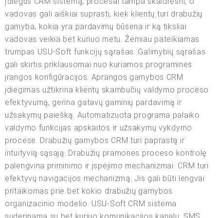
Įdiegus CRM sistemą, procesai tampa skaidresni, o
vadovas gali aiškiai suprasti, kiek klientų turi drabužių
gamyba, kokia yra pardavimų būsena ir ką tiksliai
vadovas veikia bet kuriuo metu. Žemiau pateikiamas
trumpas USU-Soft funkcijų sąrašas. Galimybių sąrašas
gali skirtis priklausomai nuo kuriamos programinės
įrangos konfigūracijos. Aprangos gamybos CRM
įdiegimas užtikrina klientų skambučių valdymo proceso
efektyvumą, gerina gatavų gaminių pardavimą ir
užsakymų paiešką. Automatizuota programa palaiko
valdymo funkcijas apskaitos ir užsakymų vykdymo
procese. Drabužių gamybos CRM turi paprastą ir
intuityvią sąsają. Drabužių pramonės proceso kontrolę
palengvina priminimo ir įspėjimo mechanizmai. CRM turi
efektyvų navigacijos mechanizmą. Jis gali būti lengvai
pritaikomas prie bet kokio drabužių gamybos
organizacinio modelio. USU-Soft CRM sistema
suderinama su bet kuriuo komunikacijos kanalu: SMS