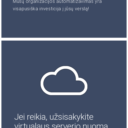
Mūsų organizacijos automatizavimas yra
visapusiška investicija į jūsų verslą!
Jei reikia, užsisakykite
virtualaus serverio nuomą