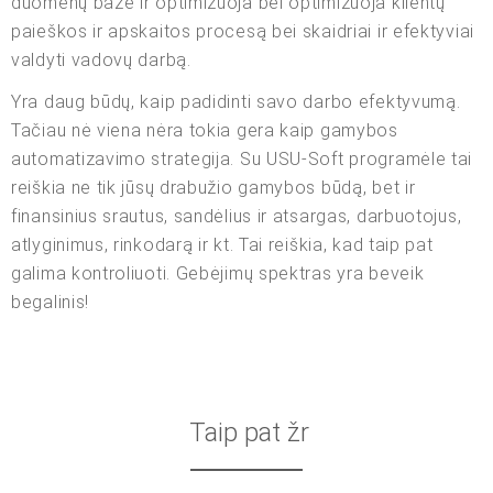
duomenų baze ir optimizuoja bei optimizuoja klientų
paieškos ir apskaitos procesą bei skaidriai ir efektyviai
valdyti vadovų darbą.
Yra daug būdų, kaip padidinti savo darbo efektyvumą.
Tačiau nė viena nėra tokia gera kaip gamybos
automatizavimo strategija. Su USU-Soft programėle tai
reiškia ne tik jūsų drabužio gamybos būdą, bet ir
finansinius srautus, sandėlius ir atsargas, darbuotojus,
atlyginimus, rinkodarą ir kt. Tai reiškia, kad taip pat
galima kontroliuoti. Gebėjimų spektras yra beveik
begalinis!
Taip pat žr