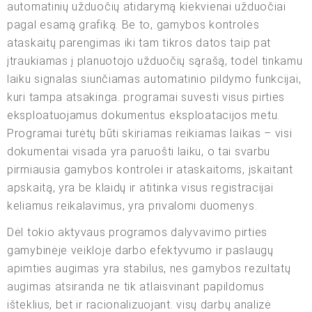
automatinių užduočių atidarymą kiekvienai užduočiai
pagal esamą grafiką. Be to, gamybos kontrolės
ataskaitų parengimas iki tam tikros datos taip pat
įtraukiamas į planuotojo užduočių sąrašą, todėl tinkamu
laiku signalas siunčiamas automatinio pildymo funkcijai,
kuri tampa atsakinga. programai suvesti visus pirties
eksploatuojamus dokumentus eksploatacijos metu.
Programai turėtų būti skiriamas reikiamas laikas – visi
dokumentai visada yra paruošti laiku, o tai svarbu
pirmiausia gamybos kontrolei ir ataskaitoms, įskaitant
apskaitą, yra be klaidų ir atitinka visus registracijai
keliamus reikalavimus, yra privalomi duomenys.
Dėl tokio aktyvaus programos dalyvavimo pirties
gamybinėje veikloje darbo efektyvumo ir paslaugų
apimties augimas yra stabilus, nes gamybos rezultatų
augimas atsiranda ne tik atlaisvinant papildomus
išteklius, bet ir racionalizuojant. visų darbų analizė