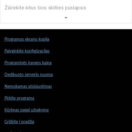
Žiūrėkite kitus šios skilties puslapius
Programos ekrano kopija
Palyginkite konfigūracijas
Programinės įrangos kaina
Dedikuoto serverio nuoma
Nemokamas atsisiuntimas
Pirkite programą
Kūrimas pagal užsakymą
Grįžkite į pradžią