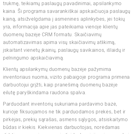
trukmę, teikiamų paslaugų pavadinimai, apsilankymo
kaina. Ši programa savarankiškai apskaičiuoja paslaugų
kainą, atsižvelgdama į asmenines aplinkybes, jei tokių
yra, informacija apie jas pateikiama vienoje klientų
duomenų bazėje CRM formatu. Skaičiavimų
automatizavimas apima visų skaičiavimų atlikimą,
įskaitant vienetų įkainių, paslaugų savikainos, išlaidų ir
pelningumo apskaičiavimą.
Klientų apsilankymų duomenų bazėje pažymima
inventoriaus nuoma, vizito pabaigoje programa primena
darbuotojui grįžti, kaip pranešimą duomenų bazėje
eilutę paryškindama raudona spalva.
Parduodant inventorių sukuriama pardavimo bazė,
kurioje fiksuojamos ne tik parduodamos prekės, bet ir
pirkėjas, prekių sąrašas, asmens sąlygos, atsiskaitymo
būdas ir kiekis. Kiekvienas darbuotojas, norėdamas