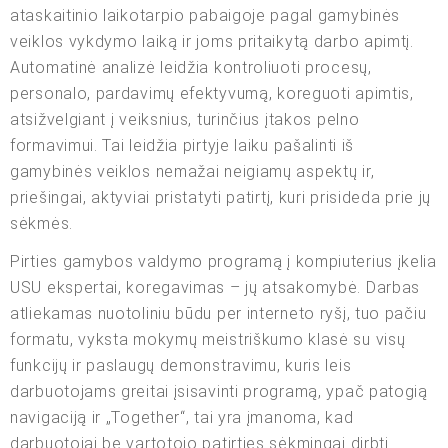
ataskaitinio laikotarpio pabaigoje pagal gamybinės
veiklos vykdymo laiką ir joms pritaikytą darbo apimtį.
Automatinė analizė leidžia kontroliuoti procesų,
personalo, pardavimų efektyvumą, koreguoti apimtis,
atsižvelgiant į veiksnius, turinčius įtakos pelno
formavimui. Tai leidžia pirtyje laiku pašalinti iš
gamybinės veiklos nemažai neigiamų aspektų ir,
priešingai, aktyviai pristatyti patirtį, kuri prisideda prie jų
sėkmės.
Pirties gamybos valdymo programą į kompiuterius įkelia
USU ekspertai, koregavimas – jų atsakomybė. Darbas
atliekamas nuotoliniu būdu per interneto ryšį, tuo pačiu
formatu, vyksta mokymų meistriškumo klasė su visų
funkcijų ir paslaugų demonstravimu, kuris leis
darbuotojams greitai įsisavinti programą, ypač patogią
navigaciją ir „Together“, tai yra įmanoma, kad
darbuotojai be vartotojo patirties sėkmingai dirbti