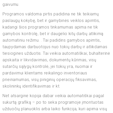
gaivumu.
Programos valdoma pirtis padidina ne tik teikiamų
paslaugų kokybę, bet ir gamybinės veiklos apimtis,
kadangi šios programos tinkamumas apima ne tik
gamybos kontrolę, bet ir daugelio kitų darbų atlikimą
automatiniu režimu. . Tai padidins gamybos apimtis,
taupydamas darbuotojus nuo tokių darbų ir atlikdamas
tiesiogines užduotis. Tai veikia automatiškai; buhalterinė
apskaita ir likvidavimas, dokumentų kūrimas, visų
sutarčių sąlygų kontrolė, jei tokių yra, nuomai ir
pardavimui klientams reikalingo inventoriaus
prieinamumas, visų piniginių operacijų fiksavimas,
skolininkų identifikavimas ir kt.
Net atsarginė kopija dabar veikia automatiškai pagal
sukurtą grafiką – po to seka programoje įmontuotas
užduočių planuoklis arba laiko funkcija, kuri apima visų