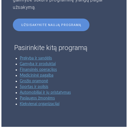
užsakymą.
UŽSISAKYKITE NAUJĄ PROGRAMĄ
Pasirinkite kitą programą
Prekyba ir sandėlis
Gamyba ir produktai
Finansinės operacijos
Medicininė pagalba
Grožio pramonė
Sportas ir poilsis
Automobiliai ir jų pristatymas
Paslaugos žmonėms
Kiekvienai organizacijai