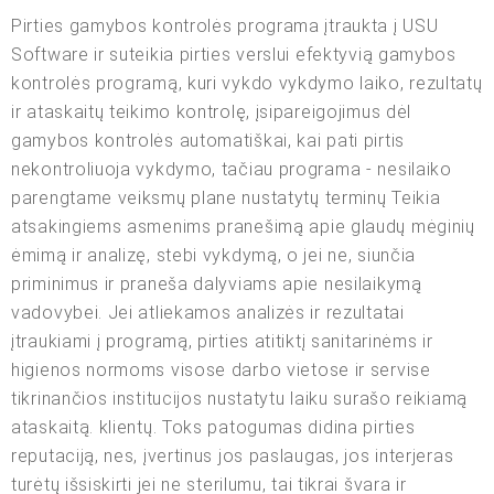
Pirties gamybos kontrolės programa įtraukta į USU
Software ir suteikia pirties verslui efektyvią gamybos
kontrolės programą, kuri vykdo vykdymo laiko, rezultatų
ir ataskaitų teikimo kontrolę, įsipareigojimus dėl
gamybos kontrolės automatiškai, kai pati pirtis
nekontroliuoja vykdymo, tačiau programa - nesilaiko
parengtame veiksmų plane nustatytų terminų Teikia
atsakingiems asmenims pranešimą apie glaudų mėginių
ėmimą ir analizę, stebi vykdymą, o jei ne, siunčia
priminimus ir praneša dalyviams apie nesilaikymą
vadovybei. Jei atliekamos analizės ir rezultatai
įtraukiami į programą, pirties atitiktį sanitarinėms ir
higienos normoms visose darbo vietose ir servise
tikrinančios institucijos nustatytu laiku surašo reikiamą
ataskaitą. klientų. Toks patogumas didina pirties
reputaciją, nes, įvertinus jos paslaugas, jos interjeras
turėtų išsiskirti jei ne sterilumu, tai tikrai švara ir