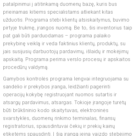
patalpinimui į atitinkamą duomenų bazę, kuris bus
prieinamas kitiems specialistams atliekant kitas
užduotis. Programa stebi klientų atsiskaitymus, buvimo
pirtyje trukmę, įrangos nuomą. Be to, šis inventorius taip
pat gali būti parduodamas – programa palaiko
prekybinę veiklą ir veda faktinius klientų, produktų, su
jais susijusių darbuotojų pardavimų, išlaidų ir mokėjimų
apskaitą. Programa perima verslo procesų ir apskaitos
procedūrų valdymą.
Gamybos kontrolės programa lengvai integruojama su
sandėlio ir prekybos įranga, leidžianti pagerinti
operacijų kokybę registruojant nuomos sutartis ir
atsargų pardavimus, atsargas. Tokioje įrangoje turėtų
būti brūkšninio kodo skaitytuvas, elektroninės
svarstyklės, duomenų rinkimo terminalas, finansų
registratorius, spausdintuvai čekių ir prekių kainų
etiketėms spausdinti. Į šią įrangą įeina vaizdo stebėjimo