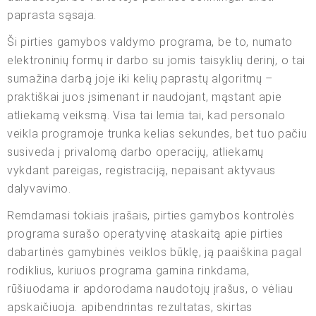
paprasta sąsaja.
Ši pirties gamybos valdymo programa, be to, numato
elektroninių formų ir darbo su jomis taisyklių derinį, o tai
sumažina darbą joje iki kelių paprastų algoritmų –
praktiškai juos įsimenant ir naudojant, mąstant apie
atliekamą veiksmą. Visa tai lemia tai, kad personalo
veikla programoje trunka kelias sekundes, bet tuo pačiu
susiveda į privalomą darbo operacijų, atliekamų
vykdant pareigas, registraciją, nepaisant aktyvaus
dalyvavimo.
Remdamasi tokiais įrašais, pirties gamybos kontrolės
programa surašo operatyvinę ataskaitą apie pirties
dabartinės gamybinės veiklos būklę, ją paaiškina pagal
rodiklius, kuriuos programa gamina rinkdama,
rūšiuodama ir apdorodama naudotojų įrašus, o vėliau
apskaičiuoja. apibendrintas rezultatas, skirtas