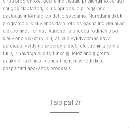
dirbti programoje, gauna individualų prisijungimo vardą ir
saugos slaptažodį, kuris apribos jo prieigą prie
paslaugų informacijos dėl jo saugumo. Norėdami dirbti
programoje, kiekvienas darbuotojas gauna individualias
elektronines formas, kuriose jis prideda rodmenis po
kiekvieno veiksmo, kurį atlieka vykdydamas savo
pareigas. Valdymo programa stebi elektroninių formų
turinį ir naudoja audito funkciją, leidžiančią greitai
patikrinti faktinius įmonės finansinius rodiklius,
paspartinti apskaitos procesus.
Taip pat žr