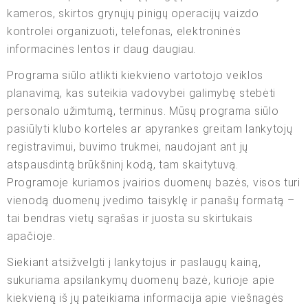
kameros, skirtos grynųjų pinigų operacijų vaizdo
kontrolei organizuoti, telefonas, elektroninės
informacinės lentos ir daug daugiau.
Programa siūlo atlikti kiekvieno vartotojo veiklos
planavimą, kas suteikia vadovybei galimybę stebėti
personalo užimtumą, terminus. Mūsų programa siūlo
pasiūlyti klubo korteles ar apyrankes greitam lankytojų
registravimui, buvimo trukmei, naudojant ant jų
atspausdintą brūkšninį kodą, tam skaitytuvą.
Programoje kuriamos įvairios duomenų bazės, visos turi
vienodą duomenų įvedimo taisyklę ir panašų formatą –
tai bendras vietų sąrašas ir juosta su skirtukais
apačioje.
Siekiant atsižvelgti į lankytojus ir paslaugų kainą,
sukuriama apsilankymų duomenų bazė, kurioje apie
kiekvieną iš jų pateikiama informacija apie viešnagės