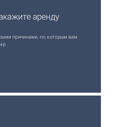
акажите аренду
а
рыми причинами, по которым вам
ер.