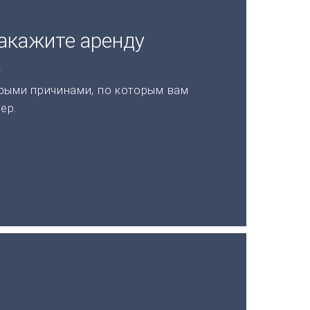
акажите аренду
а
рыми причинами, по которым вам
ер.