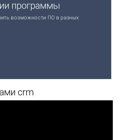
ции программы
нить возможности ПО в разных
тами crm