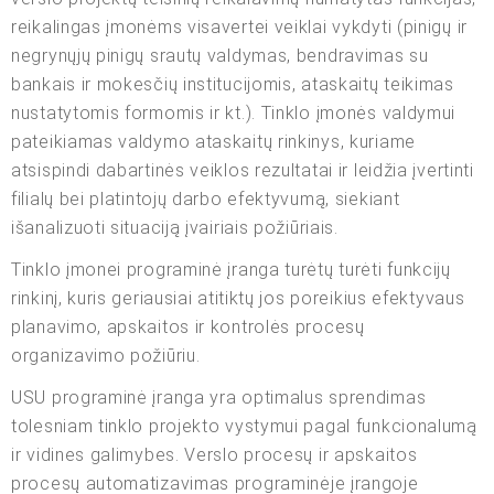
reikalingas įmonėms visavertei veiklai vykdyti (pinigų ir
negrynųjų pinigų srautų valdymas, bendravimas su
bankais ir mokesčių institucijomis, ataskaitų teikimas
nustatytomis formomis ir kt.). Tinklo įmonės valdymui
pateikiamas valdymo ataskaitų rinkinys, kuriame
atsispindi dabartinės veiklos rezultatai ir leidžia įvertinti
filialų bei platintojų darbo efektyvumą, siekiant
išanalizuoti situaciją įvairiais požiūriais.
Tinklo įmonei programinė įranga turėtų turėti funkcijų
rinkinį, kuris geriausiai atitiktų jos poreikius efektyvaus
planavimo, apskaitos ir kontrolės procesų
organizavimo požiūriu.
USU programinė įranga yra optimalus sprendimas
tolesniam tinklo projekto vystymui pagal funkcionalumą
ir vidines galimybes. Verslo procesų ir apskaitos
procesų automatizavimas programinėje įrangoje