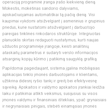
operaciją programinė įranga įrašo kiekvieną dieną.
Mokestis, mokėtinas sandorio dalyviams,
apskaičiuojamas automatiškai tą pačią dieną. Visi
kaupimai vykdomi atsižvelgiant į asmeninius ir grupinius
priedus, kurie nustatomi atsižvelgiant į darbuotojo
pareigas tinklinės rinkodaros struktūroje. Integruotas
planuoklis skirtas redaguoti nustatymus, kurti naujas
užduotis programinėje įrangoje, keisti analitinių
ataskaitų parametrus ir sudaryti verslo informacijos
atsarginių kopijų kūrimo į patikimą saugyklą grafiką.
Papildomai pageidaujant, sistema įgalina mobiliąsias
aplikacijas tinklo įmonės darbuotojams ir klientams,
užtikrina didesnį ryšio tankį ir greitį bei efektyvesnę
sąveiką. Apskaitos ir valdymo apskaitos įrankiai leidžia
laiku ir patikimai atlikti veiksmus, susijusius su visos
įmonės valdymu ir finansiniais ištekliais, ypač grynaisiais
ir negrynaisiais pinigais, stebėti einamąsias įmonės