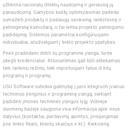
užtikrina racionalų išteklių naudojimą ir geriausią jų
panaudojimą. Gamybos kaštų optimizavimas padeda
sumažinti produktų ir paslaugų savikainą, lankstesnę ir
pelningesnę kainodarą, o tai lemia projekto pelningumo
padidėjimą. Sistemos parametrai konfigūruojami
individualiai, atsižvelgiant į tinklo projekto ypatybes.
Prieš pradėdami dirbti su programine įranga, turite
įdiegti kredencialus. Atsisiuntimas gali būti atliekamas
tiek rankiniu režimu, tiek importuojant failus iš kitų
programų ir programų.
USU Software suteikia galimybę į juos integruoti įvairius
techninius įrenginius ir programinę įrangą, siekiant
padidinti įmonės techninės įrangos lygį. Vidinėje
duomenų bazėje saugoma visa informacija apie visus
dalyvius (kontaktai, pardavimų apimtys, prisijungimas
prie tinklo filialo, klientų skaičius ir kt.). Kiekvieną