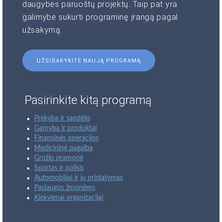
daugybės paruoštų projektų. Taip pat yra
galimybė sukurti programinę įrangą pagal
užsakymą.
UŽSISAKYKITE NAUJĄ PROGRAMĄ
Pasirinkite kitą programą
Prekyba ir sandėlis
Gamyba ir produktai
Finansinės operacijos
Medicininė pagalba
Grožio pramonė
Sportas ir poilsis
Automobiliai ir jų pristatymas
Paslaugos žmonėms
Kiekvienai organizacijai