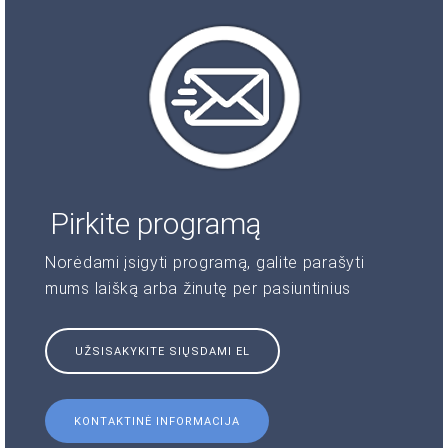
Pirkite programą
Norėdami įsigyti programą, galite parašyti
mums laišką arba žinutę per pasiuntinius
UŽSISAKYKITE SIŲSDAMI EL
KONTAKTINĖ INFORMACIJA