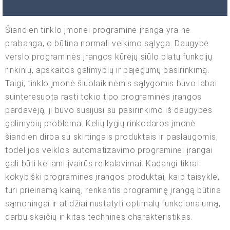
Šiandien tinklo įmonei programinė įranga yra ne
prabanga, o būtina normali veikimo sąlyga. Daugybė
verslo programinės įrangos kūrėjų siūlo platų funkcijų
rinkinių, apskaitos galimybių ir pajėgumų pasirinkimą.
Taigi, tinklo įmonė šiuolaikinėmis sąlygomis buvo labai
suinteresuota rasti tokio tipo programinės įrangos
pardavėją, ji buvo susijusi su pasirinkimo iš daugybės
galimybių problema. Kelių lygių rinkodaros įmonė
šiandien dirba su skirtingais produktais ir paslaugomis,
todėl jos veiklos automatizavimo programinei įrangai
gali būti keliami įvairūs reikalavimai. Kadangi tikrai
kokybiški programinės įrangos produktai, kaip taisyklė,
turi prieinamą kainą, renkantis programinę įrangą būtina
sąmoningai ir atidžiai nustatyti optimalų funkcionalumą,
darbų skaičių ir kitas technines charakteristikas.