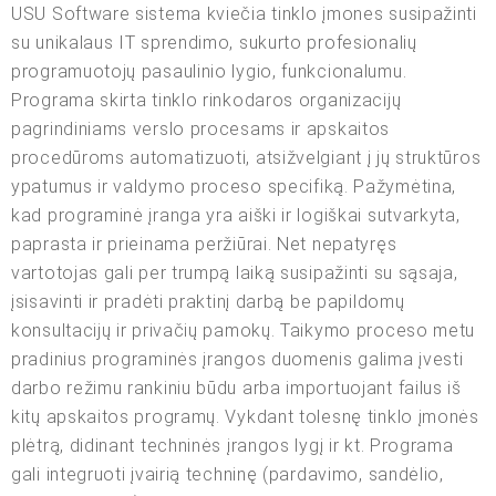
USU Software sistema kviečia tinklo įmones susipažinti
su unikalaus IT sprendimo, sukurto profesionalių
programuotojų pasaulinio lygio, funkcionalumu.
Programa skirta tinklo rinkodaros organizacijų
pagrindiniams verslo procesams ir apskaitos
procedūroms automatizuoti, atsižvelgiant į jų struktūros
ypatumus ir valdymo proceso specifiką. Pažymėtina,
kad programinė įranga yra aiški ir logiškai sutvarkyta,
paprasta ir prieinama peržiūrai. Net nepatyręs
vartotojas gali per trumpą laiką susipažinti su sąsaja,
įsisavinti ir pradėti praktinį darbą be papildomų
konsultacijų ir privačių pamokų. Taikymo proceso metu
pradinius programinės įrangos duomenis galima įvesti
darbo režimu rankiniu būdu arba importuojant failus iš
kitų apskaitos programų. Vykdant tolesnę tinklo įmonės
plėtrą, didinant techninės įrangos lygį ir kt. Programa
gali integruoti įvairią techninę (pardavimo, sandėlio,