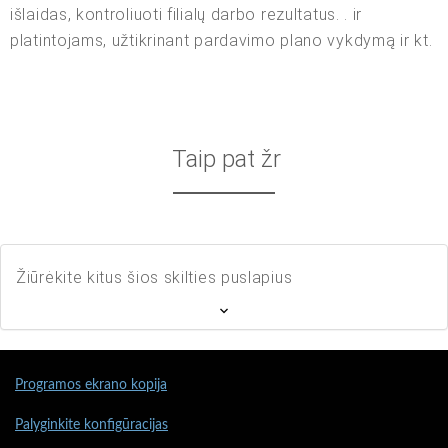
išlaidas, kontroliuoti filialų darbo rezultatus. . ir
platintojams, užtikrinant pardavimo plano vykdymą ir kt.
Taip pat žr
Žiūrėkite kitus šios skilties puslapius
Programos ekrano kopija
Palyginkite konfigūracijas