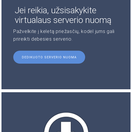
Jei reikia, užsisakykite
virtualaus serverio nuomą
Pažvelkite į keletą priežasčių, kodėl jums gali
prireikti debesies serverio.
DEDIKUOTO SERVERIO NUOMA