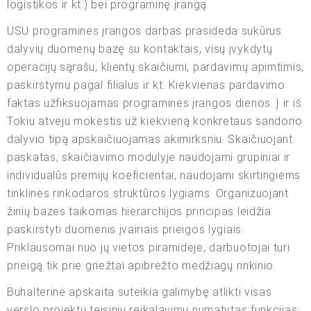
logistikos ir kt.) bei programinę įrangą.
USU programinės įrangos darbas prasideda sukūrus
dalyvių duomenų bazę su kontaktais, visų įvykdytų
operacijų sąrašu, klientų skaičiumi, pardavimų apimtimis,
paskirstymu pagal filialus ir kt. Kiekvienas pardavimo
faktas užfiksuojamas programinės įrangos dienos. Į ir iš.
Tokiu atveju mokestis už kiekvieną konkretaus sandorio
dalyvio tipą apskaičiuojamas akimirksniu. Skaičiuojant
paskatas, skaičiavimo modulyje naudojami grupiniai ir
individualūs premijų koeficientai, naudojami skirtingiems
tinklinės rinkodaros struktūros lygiams. Organizuojant
žinių bazes taikomas hierarchijos principas leidžia
paskirstyti duomenis įvairiais prieigos lygiais.
Priklausomai nuo jų vietos piramidėje, darbuotojai turi
prieigą tik prie griežtai apibrėžto medžiagų rinkinio.
Buhalterinė apskaita suteikia galimybę atlikti visas
verslo projektų teisinių reikalavimų numatytas funkcijas,