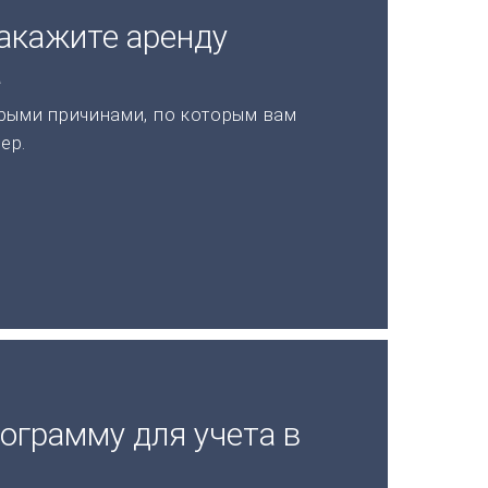
акажите аренду
а
рыми причинами, по которым вам
ер.
ограмму для учета в