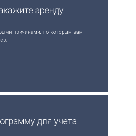
акажите аренду
а
рыми причинами, по которым вам
ер.
рограмму для учета