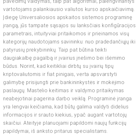
pavedimų valdymas, taip pat algoritmai, palengvinantys
vartotojams palankiausio valiutos kurso apskaičiavimą.
Įdiegę Universaliosios apskaitos sistemos programinę
įrangą, jūs tampate sąsajos su lanksčiais konfigūracijos
parametrais, intuityviai pritaikomos ir prieinamos visų
kategorijų naudotojams savininku: nuo pradedančiųjų iki
patyrusių prekybininkų. Taip pat būtina teikti
daugiakalbę pagalbą ir įvairius įnešimo bei išėmimo
būdus. Norint, kad keitikliai dirbtų su įvairių tipų
kriptovaliutomis ir fiat pinigais, verta apsvarstyti
galimybę prisijungti prie bankininkystės ir mokėjimo
paslaugų. Mastelio keitimas ir valdymo pritaikymas
neabejotinai pagerina darbo veiklą. Programinė įranga
yra lengvai keičiama, kad būtų galima valdyti didelius
informacijos ir srauto kiekius, ypač augant vartotojų
skaičiui. Ateityje planuojami papildomi naujų funkcijų
papildymai, iš anksto pritarus specialistams.