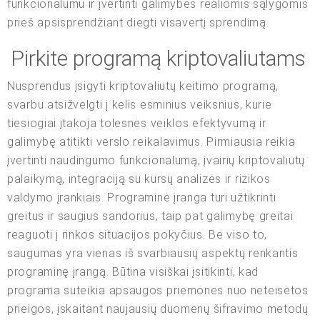
funkcionalumu ir įvertinti galimybes realiomis sąlygomis
prieš apsisprendžiant diegti visavertį sprendimą.
Pirkite programą kriptovaliutams
Nusprendus įsigyti kriptovaliutų keitimo programą,
svarbu atsižvelgti į kelis esminius veiksnius, kurie
tiesiogiai įtakoja tolesnės veiklos efektyvumą ir
galimybę atitikti verslo reikalavimus. Pirmiausia reikia
įvertinti naudingumo funkcionalumą, įvairių kriptovaliutų
palaikymą, integraciją su kursų analizės ir rizikos
valdymo įrankiais. Programinė įranga turi užtikrinti
greitus ir saugius sandorius, taip pat galimybę greitai
reaguoti į rinkos situacijos pokyčius. Be viso to,
saugumas yra vienas iš svarbiausių aspektų renkantis
programinę įrangą. Būtina visiškai įsitikinti, kad
programa suteikia apsaugos priemones nuo neteisėtos
prieigos, įskaitant naujausių duomenų šifravimo metodų