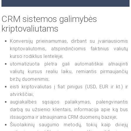
CRM sistemos galimybės
kriptovaliutams
Konversijų prieinamumas, dirbant su įvairiausiomis
kriptovaliutomis, atspindinčiomis faktinius valiutų
kurso rodiklius lentelėje;
utomatizuota plėtra gali automatiškai atnaujinti
valiutų kursus realiu laiku, remiantis pirmaujančių
biržų duomenimis;
eisti kriptovaliutas į fiat pinigus (USD, EUR ir kt.) ir
atvirkščiai;
augiakalbės sąsajos palaikymas, palengvinantis
darbą su užsienio klientais, informacija apie ką bus
išsaugoma ir atnaujinama CRM duomenų bazėje;
Šiuolaikinių saugumo metodų, tokių kaip dviejų