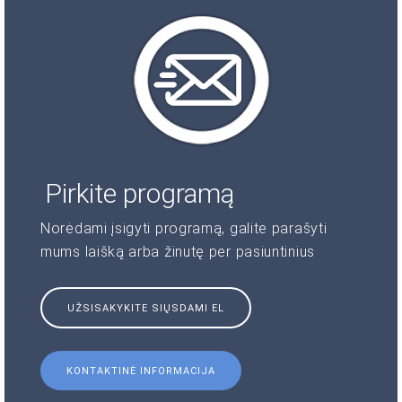
Pirkite programą
Norėdami įsigyti programą, galite parašyti
mums laišką arba žinutę per pasiuntinius
UŽSISAKYKITE SIŲSDAMI EL
KONTAKTINĖ INFORMACIJA