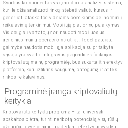
Svarbus komponentas yra įmontuota analizės sistema,
kuri leidžia analizuoti rinką, stebėti valiutų kursus ir
generuoti ataskaitas vidiniams poreikiams bei norminių
reikalavimų tenkinimui. Mobiliųjų platformų palaikymas.
Vis daugiau vartotojų nori naudoti mobiliuosius
įrenginius mainų operacijoms atlikti. Todėl pateikta
galimybė naudotis mobiliąja aplikacija su pritaikyta
sąsaja yra svarbi. Integravus pagrindines funkcijas į
kriptovaliutų mainų programėlę, bus sukurta itin efektyvi
platforma, kuri užtikrins saugumą, patogumą ir atitiks
rinkos reikalavimus.
Programinė įranga kriptovaliutų
keityklai
Kriptovaliutų keityklų programa – tai universali
apskaitos plėtra, turinti neribotą potencialą visų rūšių
užduočių įgyvendinimui, padedanti efektyviai vykdyti