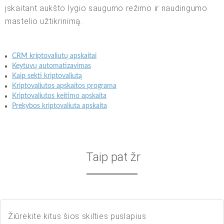
įskaitant aukšto lygio saugumo režimo ir naudingumo
mastelio užtikrinimą.
CRM kriptovaliutų apskaitai
Keytuvų automatizavimas
Kaip sekti kriptovaliutą
Kriptovaliutos apskaitos programa
Kriptovaliutos keitimo apskaita
Prekybos kriptovaliuta apskaita
Taip pat žr
Žiūrėkite kitus šios skilties puslapius