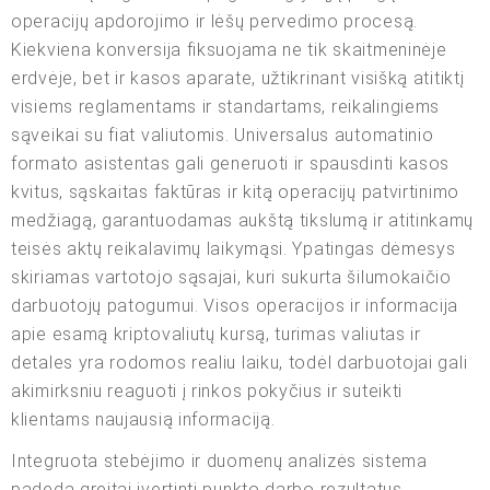
operacijų apdorojimo ir lėšų pervedimo procesą.
Kiekviena konversija fiksuojama ne tik skaitmeninėje
erdvėje, bet ir kasos aparate, užtikrinant visišką atitiktį
visiems reglamentams ir standartams, reikalingiems
sąveikai su fiat valiutomis. Universalus automatinio
formato asistentas gali generuoti ir spausdinti kasos
kvitus, sąskaitas faktūras ir kitą operacijų patvirtinimo
medžiagą, garantuodamas aukštą tikslumą ir atitinkamų
teisės aktų reikalavimų laikymąsi. Ypatingas dėmesys
skiriamas vartotojo sąsajai, kuri sukurta šilumokaičio
darbuotojų patogumui. Visos operacijos ir informacija
apie esamą kriptovaliutų kursą, turimas valiutas ir
detales yra rodomos realiu laiku, todėl darbuotojai gali
akimirksniu reaguoti į rinkos pokyčius ir suteikti
klientams naujausią informaciją.
Integruota stebėjimo ir duomenų analizės sistema
padeda greitai įvertinti punkto darbo rezultatus,