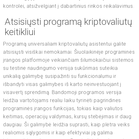
kontrolei, atsižvelgiant į dabartinius rinkos reikalavimus.
Atsisiųsti programą kriptovaliutų
keitikliui
Programą universaliam kriptovaliutų asistentui galite
atsisiųsti visiškai nemokamai. Šiuolaikinėje programinės
įrangos platformoje veikiančiam šilumokaičiui sistemos
su testine naudingumo versija sukūrimas suteikia
unikalią galimybę susipažinti su funkcionalumu ir
išbandyti visas galimybes iš karto neinvestuojant į
visavertį sprendimą. Bandomoji programos versija
leidžia vartotojams realiu laiku tyrinėti pagrindines
programinės įrangos funkcijas, tokias kaip valiutos
keitimas, operacijų valdymas, kursų stebėjimas ir daug
daugiau. Ši galimybė leidžia suprasti, kaip plėtra veiks
realiomis sąlygomis ir kaip efektyviai ją galima