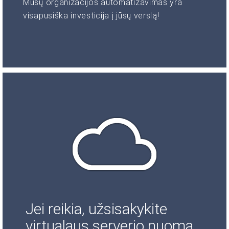
Mūsų organizacijos automatizavimas yra
visapusiška investicija į jūsų verslą!
Jei reikia, užsisakykite
virtualaus serverio nuomą