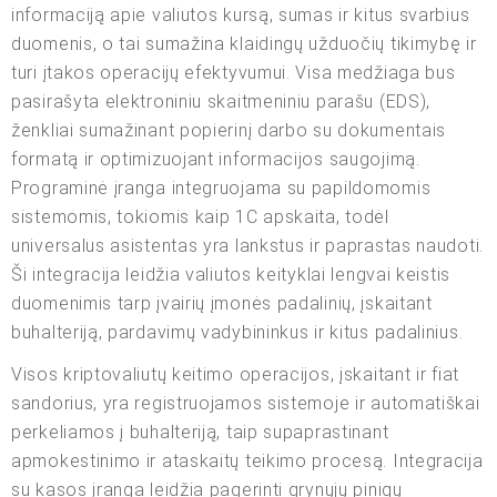
informaciją apie valiutos kursą, sumas ir kitus svarbius
duomenis, o tai sumažina klaidingų užduočių tikimybę ir
turi įtakos operacijų efektyvumui. Visa medžiaga bus
pasirašyta elektroniniu skaitmeniniu parašu (EDS),
ženkliai sumažinant popierinį darbo su dokumentais
formatą ir optimizuojant informacijos saugojimą.
Programinė įranga integruojama su papildomomis
sistemomis, tokiomis kaip 1C apskaita, todėl
universalus asistentas yra lankstus ir paprastas naudoti.
Ši integracija leidžia valiutos keityklai lengvai keistis
duomenimis tarp įvairių įmonės padalinių, įskaitant
buhalteriją, pardavimų vadybininkus ir kitus padalinius.
Visos kriptovaliutų keitimo operacijos, įskaitant ir fiat
sandorius, yra registruojamos sistemoje ir automatiškai
perkeliamos į buhalteriją, taip supaprastinant
apmokestinimo ir ataskaitų teikimo procesą. Integracija
su kasos įranga leidžia pagerinti grynųjų pinigų