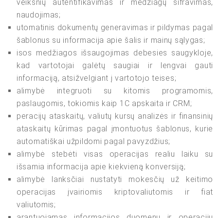
veiksnių autentifikavimas ir medžiagų šifravimas,
naudojimas;
utomatinis dokumentų generavimas ir pildymas pagal
šablonus su informacija apie šalis ir mainų sąlygas;
isos medžiagos išsaugojimas debesies saugykloje,
kad vartotojai galėtų saugiai ir lengvai gauti
informaciją, atsižvelgiant į vartotojo teises;
alimybė integruoti su kitomis programomis,
paslaugomis, tokiomis kaip 1C apskaita ir CRM;
peracijų ataskaitų, valiutų kursų analizės ir finansinių
ataskaitų kūrimas pagal įmontuotus šablonus, kurie
automatiškai užpildomi pagal pavyzdžius;
alimybė stebėti visas operacijas realiu laiku su
išsamia informacija apie kiekvieną konversiją;
alimybė lanksčiai nustatyti mokesčių už keitimo
operacijas įvairiomis kriptovaliutomis ir fiat
valiutomis;
arantuojamas informacijos duomenų ir operacijų