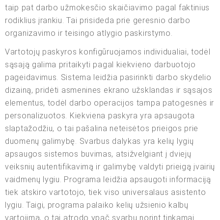
taip pat darbo užmokesčio skaičiavimo pagal faktinius
rodiklius įrankiu. Tai prisideda prie geresnio darbo
organizavimo ir teisingo atlygio paskirstymo.
Vartotojų paskyros konfigūruojamos individualiai, todėl
sąsają galima pritaikyti pagal kiekvieno darbuotojo
pageidavimus. Sistema leidžia pasirinkti darbo skydelio
dizainą, pridėti asmenines ekrano užsklandas ir sąsajos
elementus, todėl darbo operacijos tampa patogesnės ir
personalizuotos. Kiekviena paskyra yra apsaugota
slaptažodžiu, o tai pašalina neteisėtos prieigos prie
duomenų galimybę. Svarbus dalykas yra kelių lygių
apsaugos sistemos buvimas, atsižvelgiant į dviejų
veiksnių autentifikavimą ir galimybę valdyti prieigą įvairių
vaidmenų lygiu. Programa leidžia apsaugoti informaciją
tiek atskiro vartotojo, tiek viso universalaus asistento
lygiu. Taigi, programa palaiko kelių užsienio kalbų
vartojimą, o tai atrodo ypač svarbu norint tinkamai