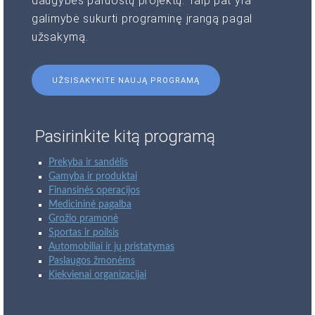
daugybės paruoštų projektų. Taip pat yra
galimybė sukurti programinę įrangą pagal
užsakymą.
UŽSISAKYKITE NAUJĄ PROGRAMĄ
Pasirinkite kitą programą
Prekyba ir sandėlis
Gamyba ir produktai
Finansinės operacijos
Medicininė pagalba
Grožio pramonė
Sportas ir poilsis
Automobiliai ir jų pristatymas
Paslaugos žmonėms
Kiekvienai organizacijai