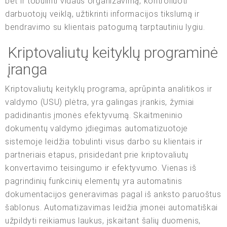
bet ir tobulinti vidaus organizavimą, kontroliuoti
darbuotojų veiklą, užtikrinti informacijos tikslumą ir
bendravimo su klientais patogumą tarptautiniu lygiu.
Kriptovaliutų keityklų programinė
įranga
Kriptovaliutų keityklų programa, aprūpinta analitikos ir
valdymo (USU) plėtra, yra galingas įrankis, žymiai
padidinantis įmonės efektyvumą. Skaitmeninio
dokumentų valdymo įdiegimas automatizuotoje
sistemoje leidžia tobulinti visus darbo su klientais ir
partneriais etapus, prisidedant prie kriptovaliutų
konvertavimo teisingumo ir efektyvumo. Vienas iš
pagrindinių funkcinių elementų yra automatinis
dokumentacijos generavimas pagal iš anksto paruoštus
šablonus. Automatizavimas leidžia įmonei automatiškai
užpildyti reikiamus laukus, įskaitant šalių duomenis,