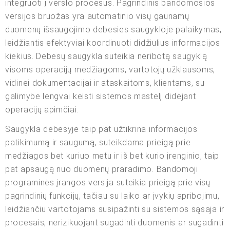
integruoti į verslo procesus. Pagrindinis bandomosios
versijos bruožas yra automatinio visų gaunamų
duomenų išsaugojimo debesies saugykloje palaikymas,
leidžiantis efektyviai koordinuoti didžiulius informacijos
kiekius. Debesų saugykla suteikia neribotą saugyklą
visoms operacijų medžiagoms, vartotojų užklausoms,
vidinei dokumentacijai ir ataskaitoms, klientams, su
galimybe lengvai keisti sistemos mastelį didėjant
operacijų apimčiai.
Saugykla debesyje taip pat užtikrina informacijos
patikimumą ir saugumą, suteikdama prieigą prie
medžiagos bet kuriuo metu ir iš bet kurio įrenginio, taip
pat apsaugą nuo duomenų praradimo. Bandomoji
programinės įrangos versija suteikia prieigą prie visų
pagrindinių funkcijų, tačiau su laiko ar įvykių apribojimu,
leidžiančiu vartotojams susipažinti su sistemos sąsaja ir
procesais, nerizikuojant sugadinti duomenis ar sugadinti