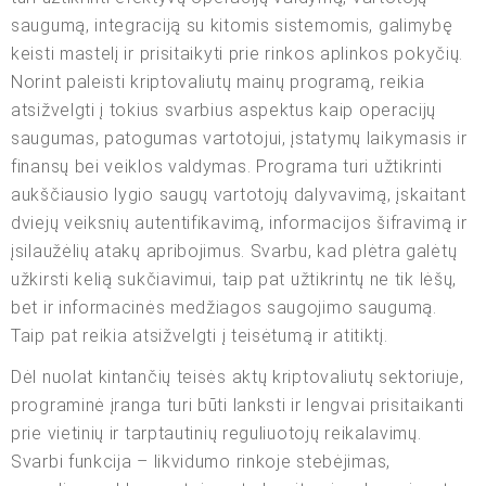
saugumą, integraciją su kitomis sistemomis, galimybę
keisti mastelį ir prisitaikyti prie rinkos aplinkos pokyčių.
Norint paleisti kriptovaliutų mainų programą, reikia
atsižvelgti į tokius svarbius aspektus kaip operacijų
saugumas, patogumas vartotojui, įstatymų laikymasis ir
finansų bei veiklos valdymas. Programa turi užtikrinti
aukščiausio lygio saugų vartotojų dalyvavimą, įskaitant
dviejų veiksnių autentifikavimą, informacijos šifravimą ir
įsilaužėlių atakų apribojimus. Svarbu, kad plėtra galėtų
užkirsti kelią sukčiavimui, taip pat užtikrintų ne tik lėšų,
bet ir informacinės medžiagos saugojimo saugumą.
Taip pat reikia atsižvelgti į teisėtumą ir atitiktį.
Dėl nuolat kintančių teisės aktų kriptovaliutų sektoriuje,
programinė įranga turi būti lanksti ir lengvai prisitaikanti
prie vietinių ir tarptautinių reguliuotojų reikalavimų.
Svarbi funkcija – likvidumo rinkoje stebėjimas,