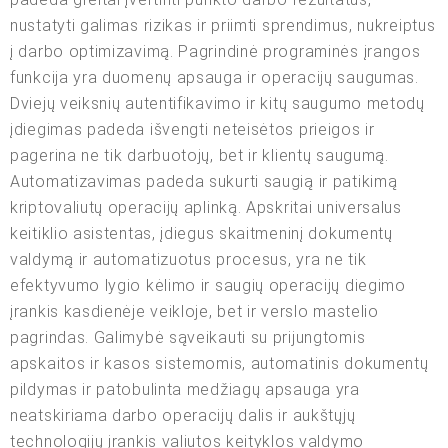
nustatyti galimas rizikas ir priimti sprendimus, nukreiptus
į darbo optimizavimą. Pagrindinė programinės įrangos
funkcija yra duomenų apsauga ir operacijų saugumas.
Dviejų veiksnių autentifikavimo ir kitų saugumo metodų
įdiegimas padeda išvengti neteisėtos prieigos ir
pagerina ne tik darbuotojų, bet ir klientų saugumą.
Automatizavimas padeda sukurti saugią ir patikimą
kriptovaliutų operacijų aplinką. Apskritai universalus
keitiklio asistentas, įdiegus skaitmeninį dokumentų
valdymą ir automatizuotus procesus, yra ne tik
efektyvumo lygio kėlimo ir saugių operacijų diegimo
įrankis kasdienėje veikloje, bet ir verslo mastelio
pagrindas. Galimybė sąveikauti su prijungtomis
apskaitos ir kasos sistemomis, automatinis dokumentų
pildymas ir patobulinta medžiagų apsauga yra
neatskiriama darbo operacijų dalis ir aukštųjų
technologijų įrankis valiutos keityklos valdymo