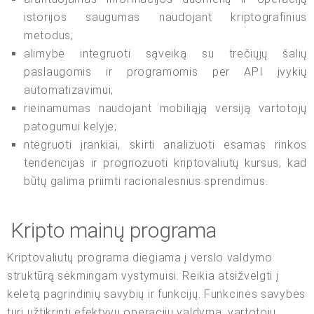
istorijos saugumas naudojant kriptografinius
metodus;
alimybė integruoti sąveiką su trečiųjų šalių
paslaugomis ir programomis per API įvykių
automatizavimui;
rieinamumas naudojant mobiliąją versiją vartotojų
patogumui kelyje;
ntegruoti įrankiai, skirti analizuoti esamas rinkos
tendencijas ir prognozuoti kriptovaliutų kursus, kad
būtų galima priimti racionalesnius sprendimus.
Kripto mainų programa
Kriptovaliutų programa diegiama į verslo valdymo
struktūrą sėkmingam vystymuisi. Reikia atsižvelgti į
keletą pagrindinių savybių ir funkcijų. Funkcinės savybės
turi užtikrinti efektyvų operacijų valdymą, vartotojų