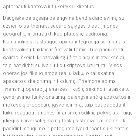
aptarnauti kriptovaliutų keityklų klientus.
Daugiakalbė sąsaja palengvina bendradarbiavimą su
užsienio partneriais, sudaro sąlygas plėsti įmonės
geografiją ir pritraukti kuo platesnę auditoriją.
Komunalinės paslaugos apima integraciją su turimais
kriptovaliutų tinklais ir fiat valiutomis. Tuo pačiu metu
galima iškeisti kriptovaliutą į fiat pinigus ir atvirkščiai,
taip pat dirbti su įvairių tipų kriptovaliutų turtu. Visos
operacijos fiksuojamos realiu laiku, o tai skatina
apskaitos skaidrumą ir tikslumą. Priemonė apima
finansinių operacijų analizės, likučių sekimo ir ataskaitų
generavimo funkcionalumą, palengvinančią apskaitos ir
mokesčių procedūrų įgyvendinimą, taip pat padedantį
laiku reaguoti į įmonės finansinių rodiklių pokyčius. Taigi,
įdiegus universalią mainų taškų sistemą, galima ne tik
padidinti saugumo ir patogumo lygį dirbant su klientais,