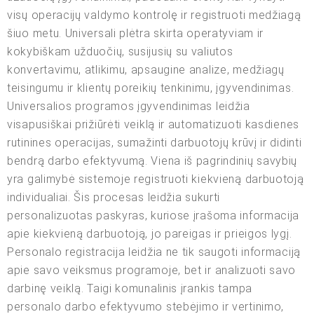
visų operacijų valdymo kontrolę ir registruoti medžiagą
šiuo metu. Universali plėtra skirta operatyviam ir
kokybiškam užduočių, susijusių su valiutos
konvertavimu, atlikimu, apsaugine analize, medžiagų
teisingumu ir klientų poreikių tenkinimu, įgyvendinimas.
Universalios programos įgyvendinimas leidžia
visapusiškai prižiūrėti veiklą ir automatizuoti kasdienes
rutinines operacijas, sumažinti darbuotojų krūvį ir didinti
bendrą darbo efektyvumą. Viena iš pagrindinių savybių
yra galimybė sistemoje registruoti kiekvieną darbuotoją
individualiai. Šis procesas leidžia sukurti
personalizuotas paskyras, kuriose įrašoma informacija
apie kiekvieną darbuotoją, jo pareigas ir prieigos lygį.
Personalo registracija leidžia ne tik saugoti informaciją
apie savo veiksmus programoje, bet ir analizuoti savo
darbinę veiklą. Taigi komunalinis įrankis tampa
personalo darbo efektyvumo stebėjimo ir vertinimo,