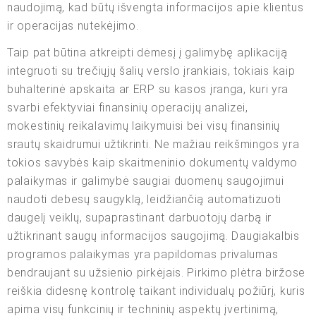
naudojimą, kad būtų išvengta informacijos apie klientus
ir operacijas nutekėjimo.
Taip pat būtina atkreipti dėmesį į galimybę aplikaciją
integruoti su trečiųjų šalių verslo įrankiais, tokiais kaip
buhalterinė apskaita ar ERP su kasos įranga, kuri yra
svarbi efektyviai finansinių operacijų analizei,
mokestinių reikalavimų laikymuisi bei visų finansinių
srautų skaidrumui užtikrinti. Ne mažiau reikšmingos yra
tokios savybės kaip skaitmeninio dokumentų valdymo
palaikymas ir galimybė saugiai duomenų saugojimui
naudoti debesų saugyklą, leidžiančią automatizuoti
daugelį veiklų, supaprastinant darbuotojų darbą ir
užtikrinant saugų informacijos saugojimą. Daugiakalbis
programos palaikymas yra papildomas privalumas
bendraujant su užsienio pirkėjais. Pirkimo plėtra biržose
reiškia didesnę kontrolę taikant individualų požiūrį, kuris
apima visų funkcinių ir techninių aspektų įvertinimą,