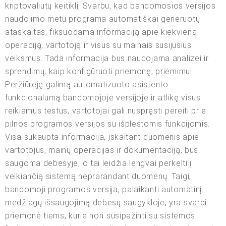
kriptovaliutų keitiklį. Svarbu, kad bandomosios versijos
naudojimo metu programa automatiškai generuotų
ataskaitas, fiksuodama informaciją apie kiekvieną
operaciją, vartotoją ir visus su mainais susijusius
veiksmus. Tada informacija bus naudojama analizei ir
sprendimų, kaip konfigūruoti priemonę, priėmimui.
Peržiūrėję galimą automatizuoto asistento
funkcionalumą bandomojoje versijoje ir atlikę visus
reikiamus testus, vartotojai gali nuspręsti pereiti prie
pilnos programos versijos su išplėstomis funkcijomis.
Visa sukaupta informacija, įskaitant duomenis apie
vartotojus, mainų operacijas ir dokumentaciją, bus
saugoma debesyje, o tai leidžia lengvai perkelti į
veikiančią sistemą neprarandant duomenų. Taigi,
bandomoji programos versija, palaikanti automatinį
medžiagų išsaugojimą debesų saugykloje, yra svarbi
priemonė tiems, kurie nori susipažinti su sistemos