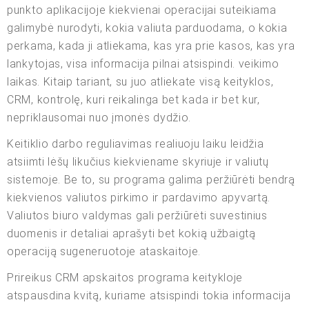
punkto aplikacijoje kiekvienai operacijai suteikiama
galimybė nurodyti, kokia valiuta parduodama, o kokia
perkama, kada ji atliekama, kas yra prie kasos, kas yra
lankytojas, visa informacija pilnai atsispindi. veikimo
laikas. Kitaip tariant, su juo atliekate visą keityklos,
CRM, kontrolę, kuri reikalinga bet kada ir bet kur,
nepriklausomai nuo įmonės dydžio.
Keitiklio darbo reguliavimas realiuoju laiku leidžia
atsiimti lėšų likučius kiekviename skyriuje ir valiutų
sistemoje. Be to, su programa galima peržiūrėti bendrą
kiekvienos valiutos pirkimo ir pardavimo apyvartą.
Valiutos biuro valdymas gali peržiūrėti suvestinius
duomenis ir detaliai aprašyti bet kokią užbaigtą
operaciją sugeneruotoje ataskaitoje.
Prireikus CRM apskaitos programa keitykloje
atspausdina kvitą, kuriame atsispindi tokia informacija