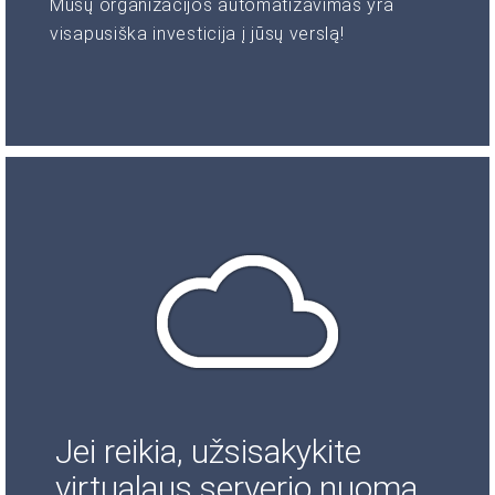
Mūsų organizacijos automatizavimas yra
visapusiška investicija į jūsų verslą!
Jei reikia, užsisakykite
virtualaus serverio nuomą