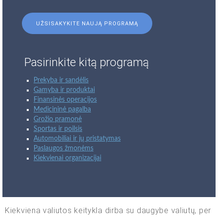
UŽSISAKYKITE NAUJĄ PROGRAMĄ
Pasirinkite kitą programą
Prekyba ir sandėlis
Gamyba ir produktai
Finansinės operacijos
Medicininė pagalba
Grožio pramonė
Sportas ir poilsis
Automobiliai ir jų pristatymas
Paslaugos žmonėms
Kiekvienai organizacijai
Kiekviena valiutos keitykla dirba su daugybe valiutų, per