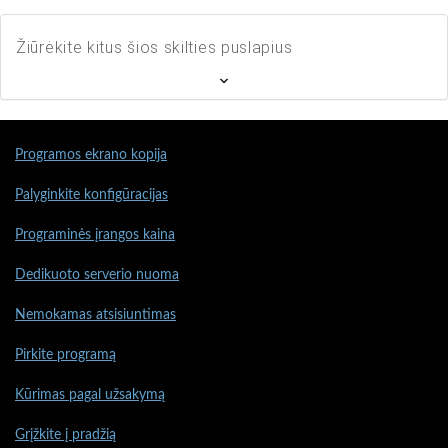
Žiūrėkite kitus šios skilties puslapius
Programos ekrano kopija
Palyginkite konfigūracijas
Programinės įrangos kaina
Dedikuoto serverio nuoma
Nemokamas atsisiuntimas
Pirkite programą
Kūrimas pagal užsakymą
Grįžkite į pradžią