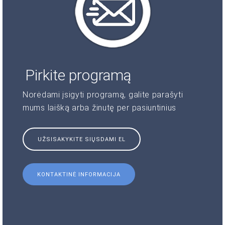
Pirkite programą
Norėdami įsigyti programą, galite parašyti
mums laišką arba žinutę per pasiuntinius
UŽSISAKYKITE SIŲSDAMI EL
KONTAKTINĖ INFORMACIJA