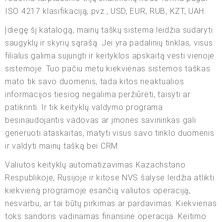
ISO 4217 klasifikaciją, pvz., USD, EUR, RUB, KZT, UAH.
Įdiegę šį katalogą, mainų taškų sistema leidžia sudaryti
saugyklų ir skyrių sąrašą. Jei yra padalinių tinklas, visus
filialus galima sujungti ir keityklos apskaitą vesti vienoje
sistemoje. Tuo pačiu metu kiekvienas sistemos taškas
mato tik savo duomenis, tada kitos neaktualios
informacijos tiesiog negalima peržiūrėti, taisyti ar
patikrinti. Ir tik keityklų valdymo programa
besinaudojantis vadovas ar įmonės savininkas gali
generuoti ataskaitas, matyti visus savo tinklo duomenis
ir valdyti mainų tašką bei CRM.
Valiutos keityklų automatizavimas Kazachstano
Respublikoje, Rusijoje ir kitose NVS šalyse leidžia atlikti
kiekvieną programoje esančią valiutos operaciją,
nesvarbu, ar tai būtų pirkimas ar pardavimas. Kiekvienas
toks sandoris vadinamas finansine operacija. Keitimo