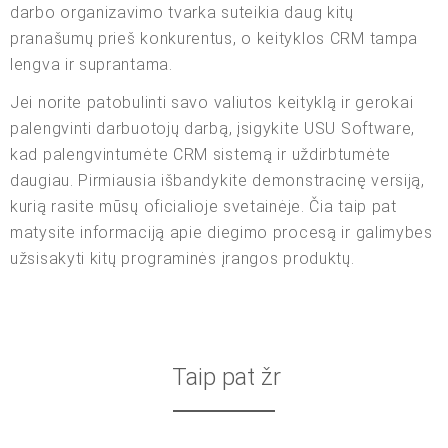
darbo organizavimo tvarka suteikia daug kitų
pranašumų prieš konkurentus, o keityklos CRM tampa
lengva ir suprantama.
Jei norite patobulinti savo valiutos keityklą ir gerokai
palengvinti darbuotojų darbą, įsigykite USU Software,
kad palengvintumėte CRM sistemą ir uždirbtumėte
daugiau. Pirmiausia išbandykite demonstracinę versiją,
kurią rasite mūsų oficialioje svetainėje. Čia taip pat
matysite informaciją apie diegimo procesą ir galimybes
užsisakyti kitų programinės įrangos produktų.
Taip pat žr