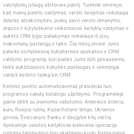
valstybinių įstaigų atstovais patirtį. Turėkite omenyje,
kad mainų punkto valdymas, verslo turėjimas reikalauja
didelės atsakomybės, puikių savo verslo išmanymo,
drąsos ir kūrybiškumo veiksmuose, keityklų valdymas ir
aukšto CRM lygio palaikymas reikalauja iš jūsų
maksimalių pastangų ir laiko. Čia mūsų įmonė Jums
pateiks kompleksinę buhalterinės apskaitos ir CRM
valdymo programą, kuri padės Jums būti geriausiems,
teikti aukščiausios kokybės paslaugas ir sėkmingai
valdyti keitimo tašką bei CRM.
Keitimo punkto automatizavimas prasideda nuo
programos valiutų katalogo užpildymo. Programėlėje
galite dirbti su įvairiomis valiutomis: Amerikos doleriu,
euru, Rusijos rubliu, Kazachstano tenge, Ukrainos
grivina, Šveicarijos franku ir daugybe kitų verčių.
Apskaitoje valiutos keityklose kiekviena operacija
rodoma tarptautinio trijų skaitmenų kodo forma pagal