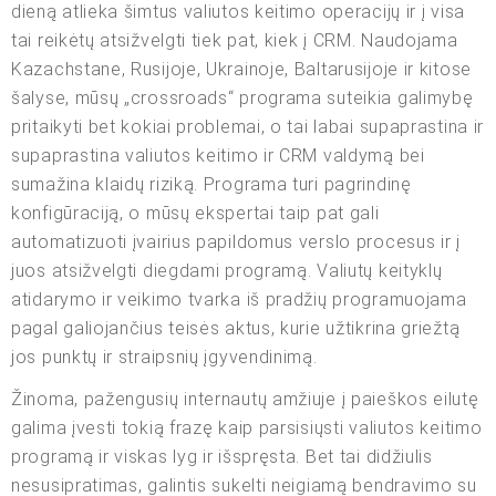
dieną atlieka šimtus valiutos keitimo operacijų ir į visa
tai reikėtų atsižvelgti tiek pat, kiek į CRM. Naudojama
Kazachstane, Rusijoje, Ukrainoje, Baltarusijoje ir kitose
šalyse, mūsų „crossroads“ programa suteikia galimybę
pritaikyti bet kokiai problemai, o tai labai supaprastina ir
supaprastina valiutos keitimo ir CRM valdymą bei
sumažina klaidų riziką. Programa turi pagrindinę
konfigūraciją, o mūsų ekspertai taip pat gali
automatizuoti įvairius papildomus verslo procesus ir į
juos atsižvelgti diegdami programą. Valiutų keityklų
atidarymo ir veikimo tvarka iš pradžių programuojama
pagal galiojančius teisės aktus, kurie užtikrina griežtą
jos punktų ir straipsnių įgyvendinimą.
Žinoma, pažengusių internautų amžiuje į paieškos eilutę
galima įvesti tokią frazę kaip parsisiųsti valiutos keitimo
programą ir viskas lyg ir išspręsta. Bet tai didžiulis
nesusipratimas, galintis sukelti neigiamą bendravimo su