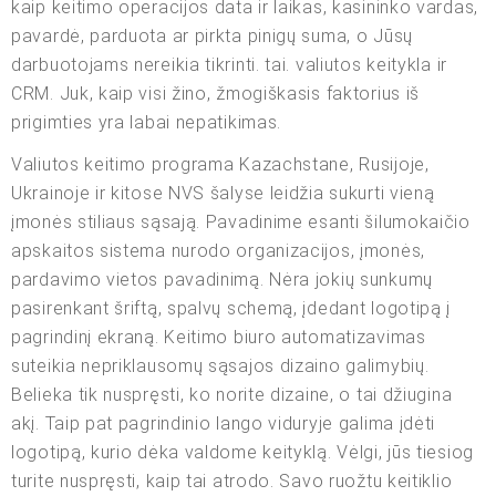
kaip keitimo operacijos data ir laikas, kasininko vardas,
pavardė, parduota ar pirkta pinigų suma, o Jūsų
darbuotojams nereikia tikrinti. tai. valiutos keitykla ir
CRM. Juk, kaip visi žino, žmogiškasis faktorius iš
prigimties yra labai nepatikimas.
Valiutos keitimo programa Kazachstane, Rusijoje,
Ukrainoje ir kitose NVS šalyse leidžia sukurti vieną
įmonės stiliaus sąsają. Pavadinime esanti šilumokaičio
apskaitos sistema nurodo organizacijos, įmonės,
pardavimo vietos pavadinimą. Nėra jokių sunkumų
pasirenkant šriftą, spalvų schemą, įdedant logotipą į
pagrindinį ekraną. Keitimo biuro automatizavimas
suteikia nepriklausomų sąsajos dizaino galimybių.
Belieka tik nuspręsti, ko norite dizaine, o tai džiugina
akį. Taip pat pagrindinio lango viduryje galima įdėti
logotipą, kurio dėka valdome keityklą. Vėlgi, jūs tiesiog
turite nuspręsti, kaip tai atrodo. Savo ruožtu keitiklio