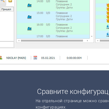
Сравните конфигура
На отдельной странице можно срав
конфигурациях.