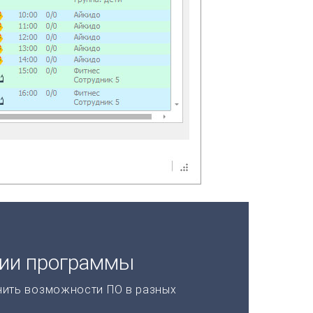
ции программы
нить возможности ПО в разных