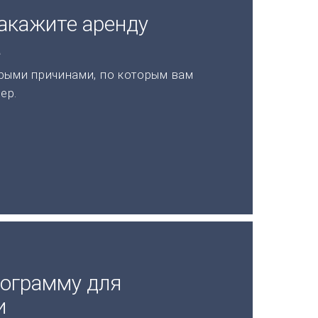
акажите аренду
а
рыми причинами, по которым вам
ер.
рограмму для
и