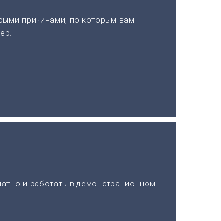
а
рыми причинами, по которым вам
ер.
латно и работать в демонстрационном