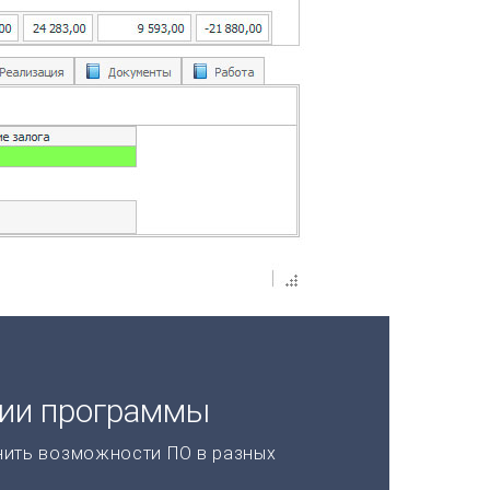
ции программы
нить возможности ПО в разных