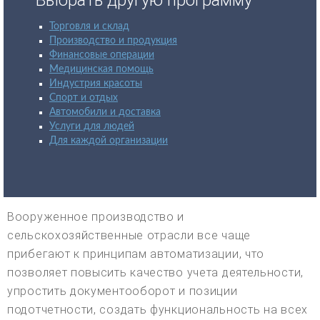
Торговля и склад
Производство и продукция
Финансовые операции
Медицинская помощь
Индустрия красоты
Спорт и отдых
Автомобили и доставка
Услуги для людей
Для каждой организации
Вооруженное производство и
сельскохозяйственные отрасли все чаще
прибегают к принципам автоматизации, что
позволяет повысить качество учета деятельности,
упростить документооборот и позиции
подотчетности, создать функциональность на всех