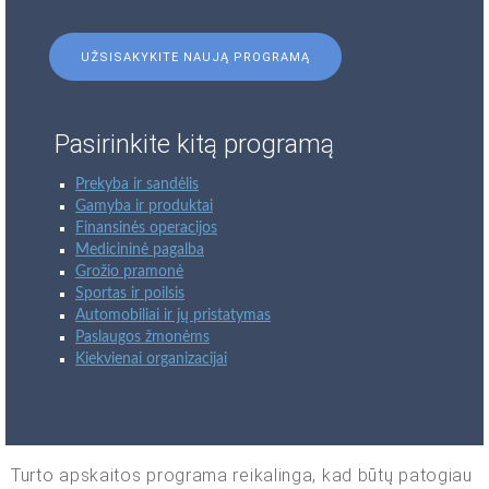
UŽSISAKYKITE NAUJĄ PROGRAMĄ
Pasirinkite kitą programą
Prekyba ir sandėlis
Gamyba ir produktai
Finansinės operacijos
Medicininė pagalba
Grožio pramonė
Sportas ir poilsis
Automobiliai ir jų pristatymas
Paslaugos žmonėms
Kiekvienai organizacijai
Turto apskaitos programa reikalinga, kad būtų patogiau