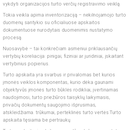
vykdyti organizacijos turto verčių registravimo veiklą.
Tokia veikla apima inventorizaciją – nekilnojamojo turto
duomenų santykio su oficialiuose apskaitos
dokumentuose nurodytais duomenimis nustatymo
procesą.
Nuosavybė – tai konkrečiam asmeniui priklausančių
vertybių koreliacija: pinigai, fiziniai ar juridiniai, įskaitant
vertybinius popierius.
Turto apskaita yra svarbus ir privalomas bet kurios
įmonės veiklos komponentas, kurio dėka gaunami
objektyvūs įmonės turto būklės rodikliai, įvertinamas
naudojimosi, turto priežiūros taisyklių laikymasis,
privačių dokumentų saugojimo išprusimas,
atskleidžiama. trūkumai, perteklinės turto vertės.Turto
apskaita tęsiama be pertraukų.