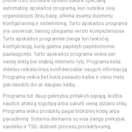
Įmonė USU Software system sukūrė specialią
automatinę apskaitos programą, kuri sutelkia visą
organizacijos žinių bazę, atlieka esamų duomenų
konfigūravimą ir sisteminimą. Turto apskaitos programa
yra universali, tiesiog įdiegiama verslo kompiuteriuose.
Turto apskaitos programinė įranga turi lanksčią
konfigūraciją, kurią galima papildyti papildomomis
paslaugomis. Turto apskaitos programa veikia per
vietinį tinklą bei stabilų interneto ryšį. Programa kelia
didelius reikalavimus konfidencialiai saugoti informaciją.
Programa veikia bet kuria pasaulio kalba ir vienu metu
gali naudoti dvi ar daugiau kalbų.
Programa turi daug galimybių pritaikyti sąsają, leidžia
naudoti atskirą logotipą arba sukurti vieną dizaino stilių.
Programa ieško produktų pagal brūkšninį kodą arba
pavadinimą. Sistema derinama su visa įranga prekybai,
sandėliui ir TSD, didinant procesų produktyvumą,