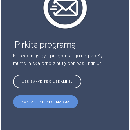
Pirkite programą
Norėdami įsigyti programą, galite parašyti
mums laišką arba žinutę per pasiuntinius
UŽSISAKYKITE SIŲSDAMI EL
KONTAKTINĖ INFORMACIJA