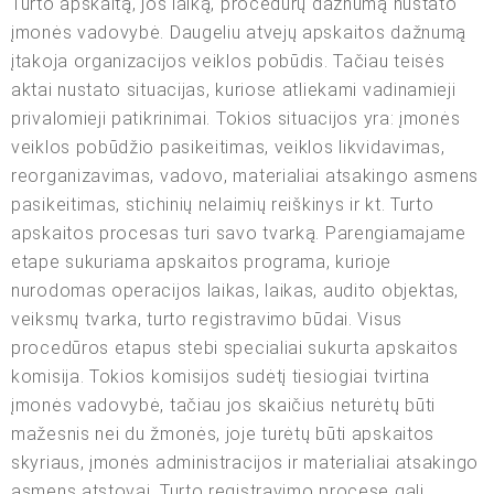
Turto apskaitą, jos laiką, procedūrų dažnumą nustato
įmonės vadovybė. Daugeliu atvejų apskaitos dažnumą
įtakoja organizacijos veiklos pobūdis. Tačiau teisės
aktai nustato situacijas, kuriose atliekami vadinamieji
privalomieji patikrinimai. Tokios situacijos yra: įmonės
veiklos pobūdžio pasikeitimas, veiklos likvidavimas,
reorganizavimas, vadovo, materialiai atsakingo asmens
pasikeitimas, stichinių nelaimių reiškinys ir kt. Turto
apskaitos procesas turi savo tvarką. Parengiamajame
etape sukuriama apskaitos programa, kurioje
nurodomas operacijos laikas, laikas, audito objektas,
veiksmų tvarka, turto registravimo būdai. Visus
procedūros etapus stebi specialiai sukurta apskaitos
komisija. Tokios komisijos sudėtį tiesiogiai tvirtina
įmonės vadovybė, tačiau jos skaičius neturėtų būti
mažesnis nei du žmonės, joje turėtų būti apskaitos
skyriaus, įmonės administracijos ir materialiai atsakingo
asmens atstovai. Turto registravimo procese gali