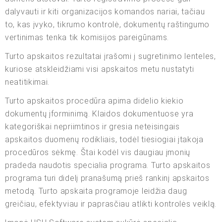
dalyvauti ir kiti organizacijos komandos nariai, tačiau
to, kas įvyko, tikrumo kontrolė, dokumentų raštingumo
vertinimas tenka tik komisijos pareigūnams.
Turto apskaitos rezultatai įrašomi į sugretinimo lenteles,
kuriose atskleidžiami visi apskaitos metu nustatyti
neatitikimai.
Turto apskaitos procedūra apima didelio kiekio
dokumentų įforminimą. Klaidos dokumentuose yra
kategoriškai nepriimtinos ir gresia neteisingais
apskaitos duomenų rodikliais, todėl tiesiogiai įtakoja
procedūros sėkmę. Štai kodėl vis daugiau įmonių
pradeda naudotis specialia programa. Turto apskaitos
programa turi didelį pranašumą prieš rankinį apskaitos
metodą. Turto apskaita programoje leidžia daug
greičiau, efektyviau ir paprasčiau atlikti kontrolės veiklą.