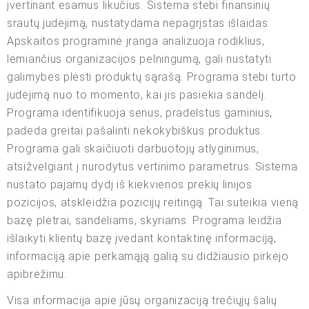
įvertinant esamus likučius. Sistema stebi finansinių
srautų judėjimą, nustatydama nepagrįstas išlaidas.
Apskaitos programinė įranga analizuoja rodiklius,
lemiančius organizacijos pelningumą, gali nustatyti
galimybes plėsti produktų sąrašą. Programa stebi turto
judėjimą nuo to momento, kai jis pasiekia sandėlį.
Programa identifikuoja senus, pradelstus gaminius,
padeda greitai pašalinti nekokybiškus produktus.
Programa gali skaičiuoti darbuotojų atlyginimus,
atsižvelgiant į nurodytus vertinimo parametrus. Sistema
nustato pajamų dydį iš kiekvienos prekių linijos
pozicijos, atskleidžia pozicijų reitingą. Tai suteikia vieną
bazę plėtrai, sandėliams, skyriams. Programa leidžia
išlaikyti klientų bazę įvedant kontaktinę informaciją,
informaciją apie perkamąją galią su didžiausio pirkėjo
apibrėžimu.
Visa informacija apie jūsų organizaciją trečiųjų šalių