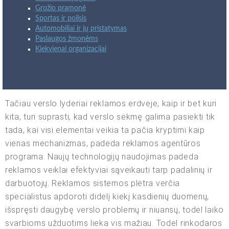
Grožio pramonė
Sportas ir poilsis
Automobiliai ir jų pristatymas
Paslaugos žmonėms
Kiekvienai organizacijai
Tačiau verslo lyderiai reklamos erdvėje, kaip ir bet kuri
kita, turi suprasti, kad verslo sėkmę galima pasiekti tik
tada, kai visi elementai veikia ta pačia kryptimi kaip
vienas mechanizmas, padeda reklamos agentūros
programa. Naujų technologijų naudojimas padeda
reklamos veiklai efektyviai sąveikauti tarp padalinių ir
darbuotojų. Reklamos sistemos plėtra verčia
specialistus apdoroti didelį kiekį kasdienių duomenų,
išspręsti daugybę verslo problemų ir niuansų, todėl laiko
svarbioms užduotims lieka vis mažiau. Todėl rinkodaros