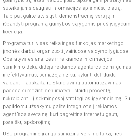
galimybių sąrašas, vaizdo įrašo apžvalga ir pristatymas
suteiks jums daugiau informacijos apie mūsų plėtrą.
Taip pat galite atsisiųsti demonstracinę versiją ir
išbandyti programą gamybos sąlygomis prieš įsigydami
licenciją.
Programa turi visas reikalingas funkcijas marketingo
įmonės darbui organizuoti įvairiuose valdymo lygiuose.
Operatyvinės analizės ir reikiamos informacijos
surinkimo dėka didėja reklamos agentūros pelningumas
ir efektyvumas, sumažėja rizika, kylanti dėl klaidų
valdant ir apskaitant. Skaičiavimų automatizavimas
padeda sumažinti nenumatytų išlaidų procentą,
nukreipiant jį į sėkmingesnį strategijos įgyvendinimą. Su
papildomu užsakymu galite integruotis į reklamos
agentūros svetainę, kuri pagreitina internetu gautų
paraiškų apdorojimą.
USU programinė įranga sumažina veikimo laiką, nes