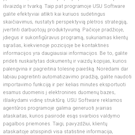
išvaizdą ir tvarką. Taip pat programoje USU Software
galite efektyviai atlikti kai kuriuos sudėtingus
skaičiavimus, nustatyti perspektyvią plėtros strategiją,
įvertinti darbuotojų produktyvumą. Pačioje pradžioje,
įdiegus ir sukonfigūravus programą, sukuriamas klientų
sąrašas, kiekvienoje pozicijoje be kontaktinės
informacijos yra daugiausiai informacijos. Be to, galite
pridėti nuskaitytas dokumentų ir vaizdų kopijas, kurios
palengvina ir pagreitina tolesnę paiešką. Norėdami dar
labiau pagreitinti automatizavimo pradžią, galite naudoti
importavimo funkciją ir per kelias minutes eksportuoti
esamus duomenis į elektronines duomenų bazes,
išlaikydami vidinę struktūrą. USU Software reklamos
agentūros programoje galima generuoti įvairias
ataskaitas, kurios pasirodė esąs svarbios valdymo
pagalbos priemonės. Taigi, pavyzdžiui, klientų
ataskaitoje atsispindi visa statistinė informacija,