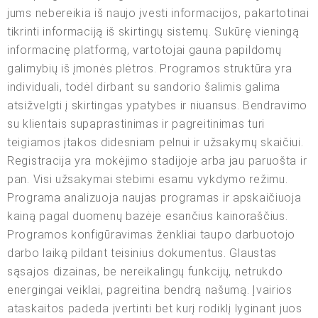
jums nebereikia iš naujo įvesti informacijos, pakartotinai
tikrinti informaciją iš skirtingų sistemų. Sukūrę vieningą
informacinę platformą, vartotojai gauna papildomų
galimybių iš įmonės plėtros. Programos struktūra yra
individuali, todėl dirbant su sandorio šalimis galima
atsižvelgti į skirtingas ypatybes ir niuansus. Bendravimo
su klientais supaprastinimas ir pagreitinimas turi
teigiamos įtakos didesniam pelnui ir užsakymų skaičiui.
Registracija yra mokėjimo stadijoje arba jau paruošta ir
pan. Visi užsakymai stebimi esamu vykdymo režimu.
Programa analizuoja naujas programas ir apskaičiuoja
kainą pagal duomenų bazėje esančius kainoraščius.
Programos konfigūravimas ženkliai taupo darbuotojo
darbo laiką pildant teisinius dokumentus. Glaustas
sąsajos dizainas, be nereikalingų funkcijų, netrukdo
energingai veiklai, pagreitina bendrą našumą. Įvairios
ataskaitos padeda įvertinti bet kurį rodiklį lyginant juos