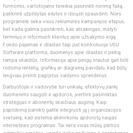
formomis, vartotojams tereikia pasirinkti norimą failą,
patikrinti užpildytas eilutes ir išsiųsti spausdinti. Nors
programėlė seka visus reklaminės kampanijos etapus,
bet kada galima pasitikrinti, kas atsakingas, matyti
terminus ir informuoti klientus apie užsakymo eigą.
Fondo pajamas ir išlaidas taip pat kontroliuoja USU
Software platforma, duomenys apie išlaidas ir pelną
tampa skaidrūs. Informacija apie pinigų srautus gali būti
rodoma lentelių, grafikų ar diagramų pavidalu, kad būtų
lengviau priimti pagrįstus valdymo sprendimus.
Darbuotojai ir vadovybė turi unikalų, efektyvų įrankį
duomenims saugoti ir apdoroti, įvertinti pasirinktas
strategijas ir abonentų skaičiaus augimą. Kaip
papildomą parinktį galite integruoti ją į organizacijos
svetainę, kad sistema akimirksniu apdorotų naujas
internetines programas. Tai nėra visas mūsų plėtros