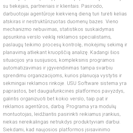
su tiekėjais, partneriais ir klientais. Pasirodo,
darbuotojai agentūroje kiekvieną dieną turi turėti kelias
atskiras ir nestruktūrizuotas duomenų bazes. Vieno
mechanizmo nebuvimas, statistikos suskaidymas
apsunkina verslo veiklą reklamos specialistams,
paslaugų teikimo procesų kontrolę, mokėjimų sekimą ir
planavimą atliekant kruopščią analizę. Kadangi šios
situacijos yra susijusios, kompleksinis programos
automatizavimas ir įgyvendinimas tampa svarbiu
sprendimu organizacijoms, kurios planuoja vystytis ir
sėkmingai reklamos rinkoje. USU Software sistema yra
paprastos, bet daugiafunkcinės platformos pavyzdys,
galintis organizuoti bet kokio verslo, taip pat ir
reklamos agentūros, darbą. Programa yra modulių
montuotojas, leidžiantis pasirinkti reikiamus įrankius,
niekas nereikalingas netrukdys produktyviam darbui.
Siekdami, kad naujosios platformos įsisavinimo