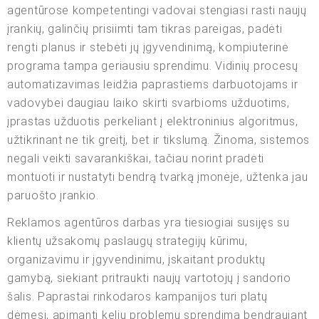
agentūrose kompetentingi vadovai stengiasi rasti naujų
įrankių, galinčių prisiimti tam tikras pareigas, padėti
rengti planus ir stebėti jų įgyvendinimą, kompiuterinė
programa tampa geriausiu sprendimu. Vidinių procesų
automatizavimas leidžia paprastiems darbuotojams ir
vadovybei daugiau laiko skirti svarbioms užduotims,
įprastas užduotis perkeliant į elektroninius algoritmus,
užtikrinant ne tik greitį, bet ir tikslumą. Žinoma, sistemos
negali veikti savarankiškai, tačiau norint pradėti
montuoti ir nustatyti bendrą tvarką įmonėje, užtenka jau
paruošto įrankio.
Reklamos agentūros darbas yra tiesiogiai susijęs su
klientų užsakomų paslaugų strategijų kūrimu,
organizavimu ir įgyvendinimu, įskaitant produktų
gamybą, siekiant pritraukti naujų vartotojų į sandorio
šalis. Paprastai rinkodaros kampanijos turi platų
dėmesį, apimantį kelių problemų sprendimą bendraujant