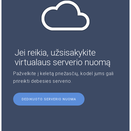
Jei reikia, užsisakykite
virtualaus serverio nuomą
Pažvelkite į keletą priežasčių, kodėl jums gali
prireikti debesies serverio.
DEDIKUOTO SERVERIO NUOMA