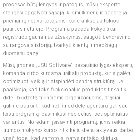
procesas būtų lengvas ir patogus, mūsų ekspertai
stengėsi apgalvoti sąsają iki smulkmenų ir padarė ją
prieinamą net vartotojams, kurie anksčiau tokios
patirties neturėjo. Programa padeda kokybiškai
registruoti gaunamus užsakymus, saugoti bendravimo
su rangovais istoriją, tvarkyti klientų ir medžiagų
duomenų bazę.
Mūsų įmonės „USU Software“ pasaulinio lygio ekspertų
komanda dirbo kurdama unikalų produktą, kuris galėtų
optimizuoti veiklą ir atspindėti bendrą struktūrą. Jei
paaiškėja, kad toks funkcionalus produktas tinka tik
didelį biudžetą turinčioms organizacijoms, drąsiai
galime patikinti, kad net ir nedidelė agentūra gali sau
leisti programą, pasirinkusi nedidelius, bet optimalius
variantus. Norėdami įsisavinti programą, jums reikia
trumpo mokymo kurso ir tik kelių dienų aktyvaus darbo,
ypač todėl, kad vartotojai patys pritaiko skirtukų