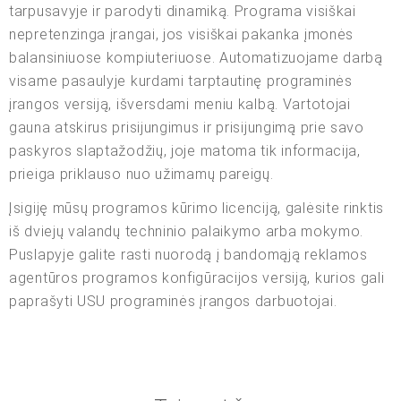
tarpusavyje ir parodyti dinamiką. Programa visiškai
nepretenzinga įrangai, jos visiškai pakanka įmonės
balansiniuose kompiuteriuose. Automatizuojame darbą
visame pasaulyje kurdami tarptautinę programinės
įrangos versiją, išversdami meniu kalbą. Vartotojai
gauna atskirus prisijungimus ir prisijungimą prie savo
paskyros slaptažodžių, joje matoma tik informacija,
prieiga priklauso nuo užimamų pareigų.
Įsigiję mūsų programos kūrimo licenciją, galėsite rinktis
iš dviejų valandų techninio palaikymo arba mokymo.
Puslapyje galite rasti nuorodą į bandomąją reklamos
agentūros programos konfigūracijos versiją, kurios gali
paprašyti USU programinės įrangos darbuotojai.