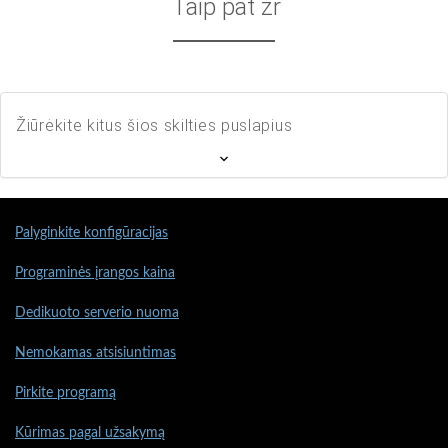
Taip pat žr
Žiūrėkite kitus šios skilties puslapius
Palyginkite konfigūracijas
Programinės įrangos kaina
Dedikuoto serverio nuoma
Nemokamas atsisiuntimas
Pirkite programą
Kūrimas pagal užsakymą