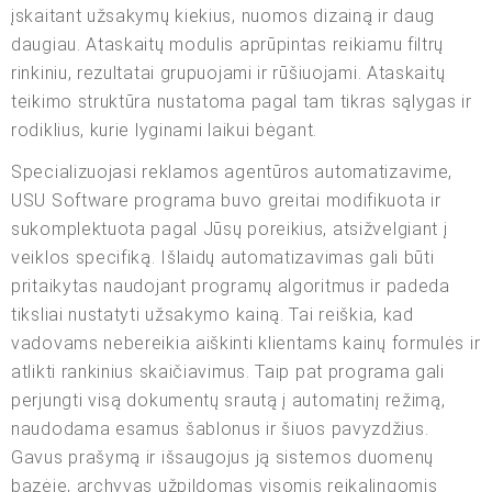
įskaitant užsakymų kiekius, nuomos dizainą ir daug
daugiau. Ataskaitų modulis aprūpintas reikiamu filtrų
rinkiniu, rezultatai grupuojami ir rūšiuojami. Ataskaitų
teikimo struktūra nustatoma pagal tam tikras sąlygas ir
rodiklius, kurie lyginami laikui bėgant.
Specializuojasi reklamos agentūros automatizavime,
USU Software programa buvo greitai modifikuota ir
sukomplektuota pagal Jūsų poreikius, atsižvelgiant į
veiklos specifiką. Išlaidų automatizavimas gali būti
pritaikytas naudojant programų algoritmus ir padeda
tiksliai nustatyti užsakymo kainą. Tai reiškia, kad
vadovams nebereikia aiškinti klientams kainų formulės ir
atlikti rankinius skaičiavimus. Taip pat programa gali
perjungti visą dokumentų srautą į automatinį režimą,
naudodama esamus šablonus ir šiuos pavyzdžius.
Gavus prašymą ir išsaugojus ją sistemos duomenų
bazėje, archyvas užpildomas visomis reikalingomis