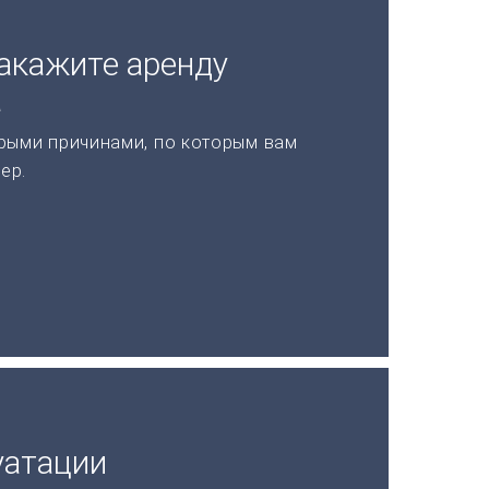
акажите аренду
а
рыми причинами, по которым вам
ер.
уатации