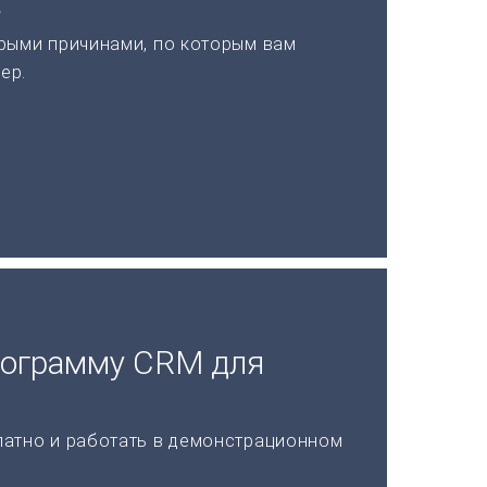
а
рыми причинами, по которым вам
ер.
рограмму CRM для
латно и работать в демонстрационном