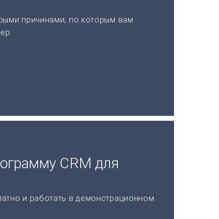
а
рыми причинами, по которым вам
ер.
рограмму CRM для
латно и работать в демонстрационном