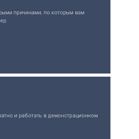
а
рыми причинами, по которым вам
ер.
латно и работать в демонстрационном