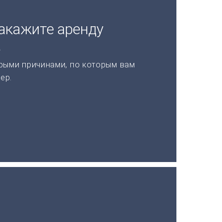
акажите аренду
а
рыми причинами, по которым вам
ер.