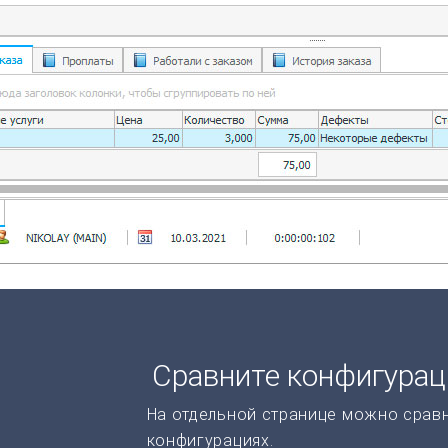
Сравните конфигура
На отдельной странице можно срав
конфигурациях.