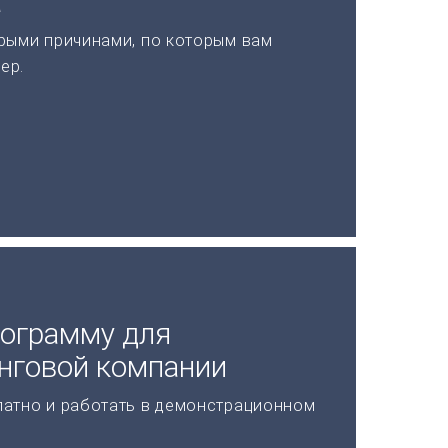
а
рыми причинами, по которым вам
ер.
рограмму для
нговой компании
латно и работать в демонстрационном