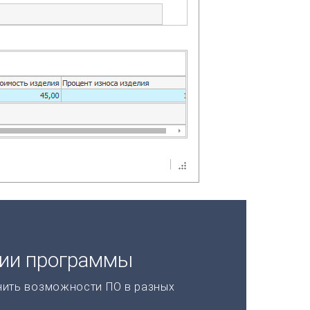
ции программы
нить возможности ПО в разных