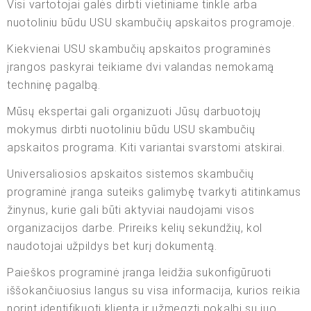
Visi vartotojai galės dirbti vietiniame tinkle arba
nuotoliniu būdu USU skambučių apskaitos programoje.
Kiekvienai USU skambučių apskaitos programinės
įrangos paskyrai teikiame dvi valandas nemokamą
techninę pagalbą.
Mūsų ekspertai gali organizuoti Jūsų darbuotojų
mokymus dirbti nuotoliniu būdu USU skambučių
apskaitos programa. Kiti variantai svarstomi atskirai.
Universaliosios apskaitos sistemos skambučių
programinė įranga suteiks galimybę tvarkyti atitinkamus
žinynus, kurie gali būti aktyviai naudojami visos
organizacijos darbe. Prireiks kelių sekundžių, kol
naudotojai užpildys bet kurį dokumentą.
Paieškos programinė įranga leidžia sukonfigūruoti
iššokančiuosius langus su visa informacija, kurios reikia
norint identifikuoti klientą ir užmegzti pokalbį su juo.