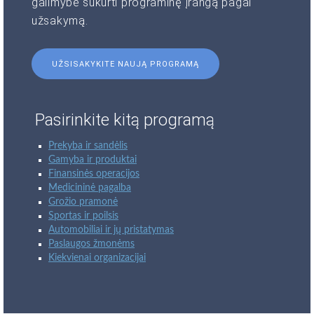
galimybė sukurti programinę įrangą pagal
užsakymą.
UŽSISAKYKITE NAUJĄ PROGRAMĄ
Pasirinkite kitą programą
Prekyba ir sandėlis
Gamyba ir produktai
Finansinės operacijos
Medicininė pagalba
Grožio pramonė
Sportas ir poilsis
Automobiliai ir jų pristatymas
Paslaugos žmonėms
Kiekvienai organizacijai