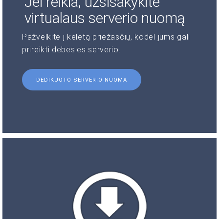
Jei reikia, užsisakykite
virtualaus serverio nuomą
Pažvelkite į keletą priežasčių, kodėl jums gali
prireikti debesies serverio.
DEDIKUOTO SERVERIO NUOMA