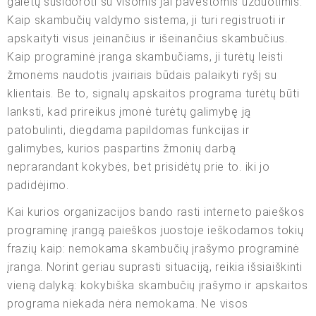
galėtų susidoroti su visomis jai pavestomis užduotimis.
Kaip skambučių valdymo sistema, ji turi registruoti ir
apskaityti visus įeinančius ir išeinančius skambučius.
Kaip programinė įranga skambučiams, ji turėtų leisti
žmonėms naudotis įvairiais būdais palaikyti ryšį su
klientais. Be to, signalų apskaitos programa turėtų būti
lanksti, kad prireikus įmonė turėtų galimybę ją
patobulinti, diegdama papildomas funkcijas ir
galimybes, kurios paspartins žmonių darbą
neprarandant kokybės, bet prisidėtų prie to. iki jo
padidėjimo.
Kai kurios organizacijos bando rasti interneto paieškos
programinę įrangą paieškos juostoje ieškodamos tokių
frazių kaip: nemokama skambučių įrašymo programinė
įranga. Norint geriau suprasti situaciją, reikia išsiaiškinti
vieną dalyką: kokybiška skambučių įrašymo ir apskaitos
programa niekada nėra nemokama. Ne visos