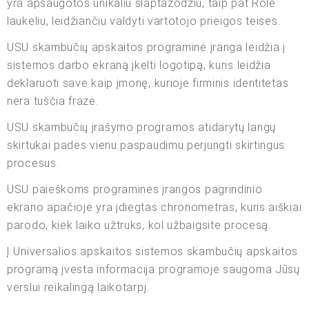
yra apsaugotos unikaliu slaptažodžiu, taip pat Role
laukeliu, leidžiančiu valdyti vartotojo prieigos teises.
USU skambučių apskaitos programinė įranga leidžia į
sistemos darbo ekraną įkelti logotipą, kuris leidžia
deklaruoti save kaip įmonę, kurioje firminis identitetas
nėra tuščia frazė.
USU skambučių įrašymo programos atidarytų langų
skirtukai padės vienu paspaudimu perjungti skirtingus
procesus.
USU paieškoms programinės įrangos pagrindinio
ekrano apačioje yra įdiegtas chronometras, kuris aiškiai
parodo, kiek laiko užtruks, kol užbaigsite procesą.
Į Universalios apskaitos sistemos skambučių apskaitos
programą įvesta informacija programoje saugoma Jūsų
verslui reikalingą laikotarpį.