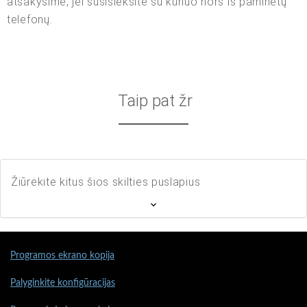
atsakysime, jei susisieksite su kuriuo nors iš paminėtų
telefonų.
Taip pat žr
Žiūrėkite kitus šios skilties puslapius
Programos ekrano kopija
Palyginkite konfigūracijas