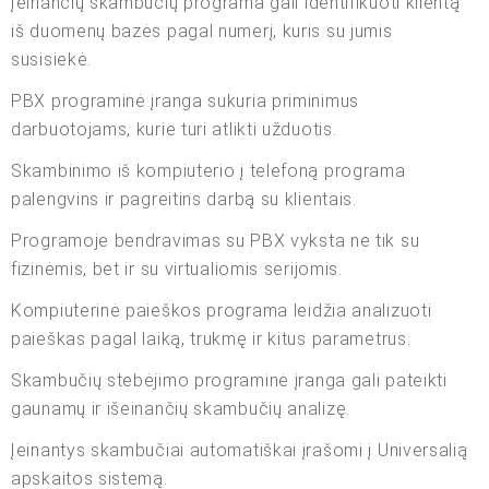
Įeinančių skambučių programa gali identifikuoti klientą
iš duomenų bazės pagal numerį, kuris su jumis
susisiekė.
PBX programinė įranga sukuria priminimus
darbuotojams, kurie turi atlikti užduotis.
Skambinimo iš kompiuterio į telefoną programa
palengvins ir pagreitins darbą su klientais.
Programoje bendravimas su PBX vyksta ne tik su
fizinėmis, bet ir su virtualiomis serijomis.
Kompiuterinė paieškos programa leidžia analizuoti
paieškas pagal laiką, trukmę ir kitus parametrus.
Skambučių stebėjimo programinė įranga gali pateikti
gaunamų ir išeinančių skambučių analizę.
Įeinantys skambučiai automatiškai įrašomi į Universalią
apskaitos sistemą.