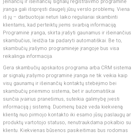
Įeinančių ir išeinančių signalų registravimo programinė
įranga gali išspręsti daugelį jūsų verslo problemų. Viena
iš jų – darbuotojai neturi laiko reguliariai skambinti
klientams, kad perteiktų jiems svarbią informaciją.
Programinė įranga, skirta įrašyti gaunamus ir išeinančius
skambučius, leidžia tai padaryti automatiškai. Be to,
skambučių įrašymo programinėje įrangoje bus visa
reikalinga informacija.
Gera skambučių apskaitos programa arba CRM sistema
ar signalų įrašymo programinė įranga ne tik veikia kaip
visų gaunamų ir išeinančių kontaktų stebėjimo bei
skambučių priėmimo sistema, bet ir automatiškai
siunčia įvairius pranešimus, suteikia galimybę įvesti
informaciją į sistemą. Duomenų bazė veda kiekvieną
klientą nuo pirmojo kontakto iki esamo jūsų paslaugų ar
produktų vartotojo statuso, nenutraukdama pokalbio su
klientu. Kiekvienas būsenos pasikeitimas bus rodomas