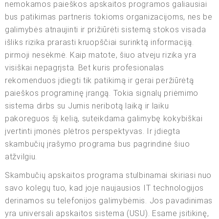
nemokamos paieškos apskaitos programos galiausiai
bus patikimas partneris tokioms organizacijoms, nes be
galimybės atnaujinti ir prižiūrėti sistemą stokos visada
išliks rizika prarasti kruopščiai surinktą informaciją.
pirmoji nesėkmė. Kaip matote, šiuo atveju rizika yra
visiškai nepagrįsta. Bet kuris profesionalas
rekomenduos įdiegti tik patikimą ir gerai peržiūrėtą
paieškos programinę įrangą. Tokia signalų priėmimo
sistema dirbs su Jumis neribotą laiką ir laiku
pakoreguos šį kelią, suteikdama galimybę kokybiškai
įvertinti įmonės plėtros perspektyvas. Ir įdiegta
skambučių įrašymo programa bus pagrindinė šiuo
atžvilgiu.
Skambučių apskaitos programa stulbinamai skiriasi nuo
savo kolegų tuo, kad joje naujausios IT technologijos
derinamos su telefonijos galimybėmis. Jos pavadinimas
yra universali apskaitos sistema (USU). Esame įsitikinę,