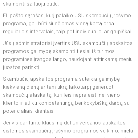
skambinti šaltuoju būdu.
El. pašto sąrašas, kurį palaiko USU skambučių įrašymo
programa, gali būti siunčiamas vieną kartą arba
reguliariais intervalais, taip pat individualiai ar grupiškai.
Jūsų administratoriai įvertins USU skambučių apskaitos
programos galimybę skambinti tiesiai iš turimos
programinės įrangos lango, naudojant atitinkamą meniu
juostos parinktį.
Skambučių apskaitos programa suteikia galimybę
kiekvieną dieną ar tam tikrą laikotarpį generuoti
skambučių ataskaitą, kuri leis nepraleisti nei vieno
kliento ir atlikti kompetentingą bei kokybišką darbą su
potencialiais klientais.
Jei vis dar turite klausimų dėl Universalios apskaitos
sistemos skambučių įrašymo programos veikimo, mielai