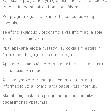
Paieška iš programos yra greitesnė nei rankinė paieška,
todėl sutaupoma laiko kitoms paieškoms.
Per programą galima skambinti paspaudus vieną
mygtuką.
Telefono skambučių programoje yra informacija apie
klientus ir su jais veikia.
PBX apskaita leidžia nustatyti, su kokiais miestais ir
šalimis bendrauja įmonės darbuotojai.
Apskaitos skambučių programa gali sekti įeinančius ir
išeinančius skambučius.
Atsiskaitymo programa gali generuoti ataskaitų
informaciją už laikotarpį arba pagal kitus kriterijus.
Skambučių apskaitos programa gali būti pritaikyta
pagal įmonės ypatumus.