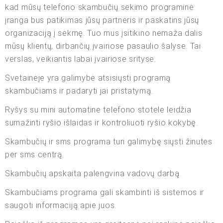
kad mūsų telefono skambučių sekimo programinė
įranga bus patikimas jūsų partneris ir paskatins jūsų
organizaciją į sėkmę. Tuo mus įsitikino nemaža dalis
mūsų klientų, dirbančių įvairiose pasaulio šalyse. Tai
verslas, veikiantis labai įvairiose srityse.
Svetainėje yra galimybė atsisiųsti programą
skambučiams ir padaryti jai pristatymą.
Ryšys su mini automatine telefono stotele leidžia
sumažinti ryšio išlaidas ir kontroliuoti ryšio kokybę.
Skambučių ir sms programa turi galimybę siųsti žinutes
per sms centrą.
Skambučių apskaita palengvina vadovų darbą.
Skambučiams programa gali skambinti iš sistemos ir
saugoti informaciją apie juos.