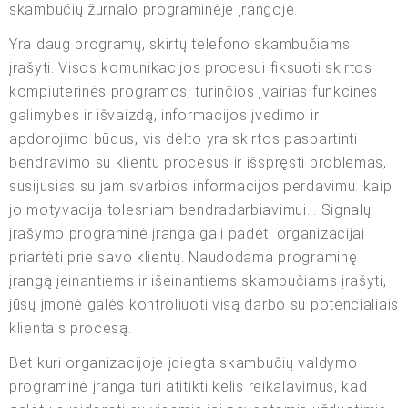
skambučių žurnalo programinėje įrangoje.
Yra daug programų, skirtų telefono skambučiams
įrašyti. Visos komunikacijos procesui fiksuoti skirtos
kompiuterinės programos, turinčios įvairias funkcines
galimybes ir išvaizdą, informacijos įvedimo ir
apdorojimo būdus, vis dėlto yra skirtos paspartinti
bendravimo su klientu procesus ir išspręsti problemas,
susijusias su jam svarbios informacijos perdavimu. kaip
jo motyvacija tolesniam bendradarbiavimui... Signalų
įrašymo programinė įranga gali padėti organizacijai
priartėti prie savo klientų. Naudodama programinę
įrangą įeinantiems ir išeinantiems skambučiams įrašyti,
jūsų įmonė galės kontroliuoti visą darbo su potencialiais
klientais procesą.
Bet kuri organizacijoje įdiegta skambučių valdymo
programinė įranga turi atitikti kelis reikalavimus, kad