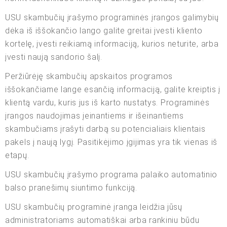
USU skambučių įrašymo programinės įrangos galimybių
dėka iš iššokančio lango galite greitai įvesti kliento
kortelę, įvesti reikiamą informaciją, kurios neturite, arba
įvesti naują sandorio šalį.
Peržiūrėję skambučių apskaitos programos
iššokančiame lange esančią informaciją, galite kreiptis į
klientą vardu, kuris jus iš karto nustatys. Programinės
įrangos naudojimas įeinantiems ir išeinantiems
skambučiams įrašyti darbą su potencialiais klientais
pakels į naują lygį. Pasitikėjimo įgijimas yra tik vienas iš
etapų.
USU skambučių įrašymo programa palaiko automatinio
balso pranešimų siuntimo funkciją.
USU skambučių programinė įranga leidžia jūsų
administratoriams automatiškai arba rankiniu būdu