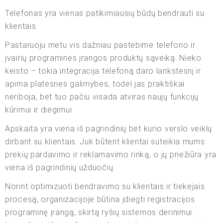
Telefonas yra vienas patikimiausių būdų bendrauti su
klientais.
Pastaruoju metu vis dažniau pastebime telefono ir
įvairių programinės įrangos produktų sąveiką. Nieko
keisto – tokia integracija telefoną daro lankstesnį ir
apima platesnes galimybes, todėl jas praktiškai
neriboja, bet tuo pačiu visada atviras naujų funkcijų
kūrimui ir diegimui.
Apskaita yra viena iš pagrindinių bet kurio verslo veiklų
dirbant su klientais. Juk būtent klientai suteikia mums
prekių pardavimo ir reklamavimo rinką, o jų priežiūra yra
viena iš pagrindinių užduočių.
Norint optimizuoti bendravimo su klientais ir tiekėjais
procesą, organizacijoje būtina įdiegti registracijos
programinę įrangą, skirtą ryšių sistemos derinimui.