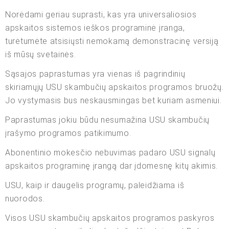
Norėdami geriau suprasti, kas yra universaliosios
apskaitos sistemos ieškos programinė įranga,
turėtumėte atsisiųsti nemokamą demonstracinę versiją
iš mūsų svetainės.
Sąsajos paprastumas yra vienas iš pagrindinių
skiriamųjų USU skambučių apskaitos programos bruožų.
Jo vystymasis bus neskausmingas bet kuriam asmeniui.
Paprastumas jokiu būdu nesumažina USU skambučių
įrašymo programos patikimumo.
Abonentinio mokesčio nebuvimas padaro USU signalų
apskaitos programinę įrangą dar įdomesnę kitų akimis.
USU, kaip ir daugelis programų, paleidžiama iš
nuorodos.
Visos USU skambučių apskaitos programos paskyros