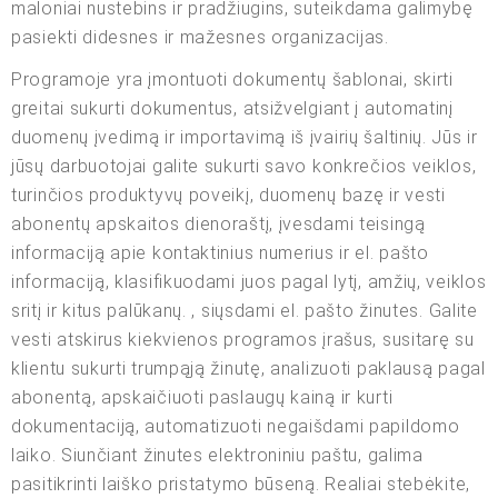
maloniai nustebins ir pradžiugins, suteikdama galimybę
pasiekti didesnes ir mažesnes organizacijas.
Programoje yra įmontuoti dokumentų šablonai, skirti
greitai sukurti dokumentus, atsižvelgiant į automatinį
duomenų įvedimą ir importavimą iš įvairių šaltinių. Jūs ir
jūsų darbuotojai galite sukurti savo konkrečios veiklos,
turinčios produktyvų poveikį, duomenų bazę ir vesti
abonentų apskaitos dienoraštį, įvesdami teisingą
informaciją apie kontaktinius numerius ir el. pašto
informaciją, klasifikuodami juos pagal lytį, amžių, veiklos
sritį ir kitus palūkanų. , siųsdami el. pašto žinutes. Galite
vesti atskirus kiekvienos programos įrašus, susitarę su
klientu sukurti trumpąją žinutę, analizuoti paklausą pagal
abonentą, apskaičiuoti paslaugų kainą ir kurti
dokumentaciją, automatizuoti negaišdami papildomo
laiko. Siunčiant žinutes elektroniniu paštu, galima
pasitikrinti laiško pristatymo būseną. Realiai stebėkite,