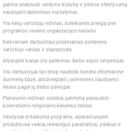
galima analizuoti valdymo kokybę ir plėtros efektyvumą
naudojant išplėstinius nustatymus.
Yra kelių vartotojų režimas, suteikiantis prieigą prie
programos visiems organizacijos nariams.
Kiekvienam darbuotojui priskiriamas asmeninis
vartotojo vardas ir slaptažodis.
Atsarginė kopija yra patikimas darbo eigos sergėtojas.
Visi darbuotojai turi teisę naudotis bendra informacine
duomenų baze, atsižvelgiant į asmenines naudojimo
teises pagal jų darbo pareigas.
Planavimo režimas suteikia galimybę panaudoti
konkretiems renginiams keliamus tikslus.
Intuityviai pritaikoma programa, apskaičiuojanti
produktyviai veiklai reikalingus parametrus, įrankius ir