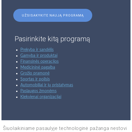
UŽSISAKYKITE NAUJĄ PROGRAMĄ
Pasirinkite kitą programą
Prekyba ir sandėlis
Gamyba ir produktai
Finansinės operacijos
Medicininė pagalba
Grožio pramonė
Sportas ir poilsis
Automobiliai ir jų pristatymas
Paslaugos žmonėms
Kiekvienai organizacijai
Šiuolaikiniame pasaulyje technologinė pažanga nestovi