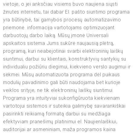
vietoje, o jei anksčiau visiems buvo naujiena siųsti
žinutes internetu, tai dabar El. pašto siuntimo programa
yra būtinybė, tai gamybos procesų automatizavimo
priemonė. informacija vartotojams optimizuojant
darbuotojų darbo laiką. Mūsų įmonė Universali
apskaitos sistema Jums sukūrė naujausią plėtrą,
programą, kuri neabejotinai svarbi elektroninių laiškų
siuntimui, darbui su klientais, konstruktyvių santykių su
individualiu požiūriu diegimui, kiekvieno verslo augimui ir
sėkmei. Mūsų automatizuota programa dėl puikaus
modulių pavadinimo gali būti naudojama bet kurioje
veiklos srityje, ne tik elektroninių laiškų siuntimui.
Programa yra intuityviai sukonfigūruota kiekvienam
vartotojui sistemos ir suteikia galimybę savarankiškai
pasirinkti reikiamą formatą darbui su medžiaga
efektyviam pranešimų platinimui el. Naujienlaiškiui,
auditorijai ar asmeniniam, maža programos kaina