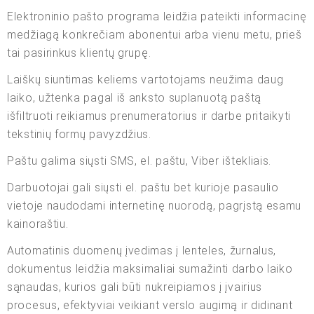
Elektroninio pašto programa leidžia pateikti informacinę
medžiagą konkrečiam abonentui arba vienu metu, prieš
tai pasirinkus klientų grupę.
Laiškų siuntimas keliems vartotojams neužima daug
laiko, užtenka pagal iš anksto suplanuotą paštą
išfiltruoti reikiamus prenumeratorius ir darbe pritaikyti
tekstinių formų pavyzdžius.
Paštu galima siųsti SMS, el. paštu, Viber ištekliais.
Darbuotojai gali siųsti el. paštu bet kurioje pasaulio
vietoje naudodami internetinę nuorodą, pagrįstą esamu
kainoraštiu.
Automatinis duomenų įvedimas į lenteles, žurnalus,
dokumentus leidžia maksimaliai sumažinti darbo laiko
sąnaudas, kurios gali būti nukreipiamos į įvairius
procesus, efektyviai veikiant verslo augimą ir didinant