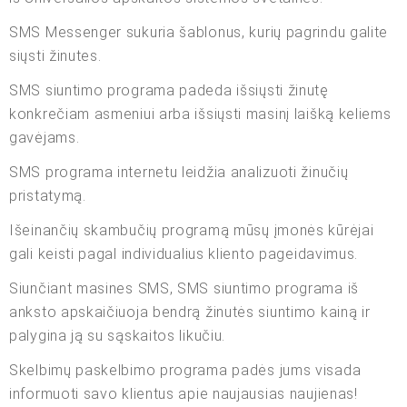
SMS Messenger sukuria šablonus, kurių pagrindu galite
siųsti žinutes.
SMS siuntimo programa padeda išsiųsti žinutę
konkrečiam asmeniui arba išsiųsti masinį laišką keliems
gavėjams.
SMS programa internetu leidžia analizuoti žinučių
pristatymą.
Išeinančių skambučių programą mūsų įmonės kūrėjai
gali keisti pagal individualius kliento pageidavimus.
Siunčiant masines SMS, SMS siuntimo programa iš
anksto apskaičiuoja bendrą žinutės siuntimo kainą ir
palygina ją su sąskaitos likučiu.
Skelbimų paskelbimo programa padės jums visada
informuoti savo klientus apie naujausias naujienas!