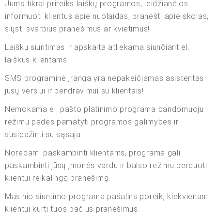
Jums tikrai prireiks laiškų programos, leidžiančios
informuoti klientus apie nuolaidas, pranešti apie skolas,
siųsti svarbius pranešimus ar kvietimus!
Laiškų siuntimas ir apskaita atliekama siunčiant el.
laiškus klientams.
SMS programinė įranga yra nepakeičiamas asistentas
jūsų verslui ir bendravimui su klientais!
Nemokama el. pašto platinimo programa bandomuoju
režimu padės pamatyti programos galimybes ir
susipažinti su sąsaja.
Norėdami paskambinti klientams, programa gali
paskambinti jūsų įmonės vardu ir balso režimu perduoti
klientui reikalingą pranešimą.
Masinio siuntimo programa pašalins poreikį kiekvienam
klientui kurti tuos pačius pranešimus.