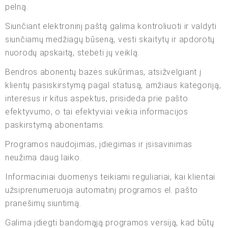
pelną.
Siunčiant elektroninį paštą galima kontroliuoti ir valdyti
siunčiamų medžiagų būseną, vesti skaitytų ir apdorotų
nuorodų apskaitą, stebėti jų veiklą.
Bendros abonentų bazės sukūrimas, atsižvelgiant į
klientų pasiskirstymą pagal statusą, amžiaus kategoriją,
interesus ir kitus aspektus, prisideda prie pašto
efektyvumo, o tai efektyviai veikia informacijos
paskirstymą abonentams.
Programos naudojimas, įdiegimas ir įsisavinimas
neužima daug laiko.
Informaciniai duomenys teikiami reguliariai, kai klientai
užsiprenumeruoja automatinį programos el. pašto
pranešimų siuntimą.
Galima įdiegti bandomąją programos versiją, kad būtų