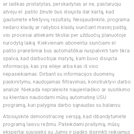
ar laiškas pristatytas, perskaitytas ar ne, pastaruoju
atveju el. pašto žinutė bus išsiųsta dar kartą, kad
gautumėte efektyvių rezultatų. Nesijaudinkite, programa
nedaro klaidų ar rašybos klaidų siunčiant masinį paštą,
visi procesai atliekami tiksliai per užduočių planuotoje
nurodytą laiką. Kiekvienam abonentui siunčiami el.
pašto pranešimai bus automatiškai nuspalvinti tam tikra
spalva, kad darbuotojai matytų, kam buvo išsiųsta
informacija, kas yra eilėje arba kas iš viso
nepasiekiamas. Dirbant su informacijos duomenų
paskirstymu, naudojamas filtravimas, konstruktyvi darbo
analizė. Niekada nepraleisite naujienlaiškio ar susitikimo
su klientais naudodami mūsų automatinę USU
programą, kuri palygina darbo sąnaudas su balansu.
Atsisiųskite demonstracinę versiją, kad išbandytumėte
programą laisvu režimu. Pateikdami prašymą, mūsų
ekspertai susisieks su Jumis ir padės išsirinkti reikiamus