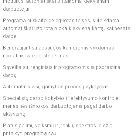
modulius, automatiškai pritaikoma kiekvienam
darbuotojui.
Programa nuskaito deleguotas teises, suteikdama
automatiškai uždirbtą bloką kiekvieną kartą, kai nesate
darbe.
Bendraujant su apsaugos kameromis vykdomas
nuolatinis vaizdo stebėjimas.
Sąveika su įrenginiais ir programomis supaprastina
darbą.
Automatinis visų gamybos procesų vykdymas.
Specialistų darbo kokybės ir efektyvumo kontrolė,
mėnesinės išmokos darbuotojams pagal darbo
aktyvumą.
Platus galimų veiksmų ir įrankių spektras leidžia
pritaikyti programą sau.