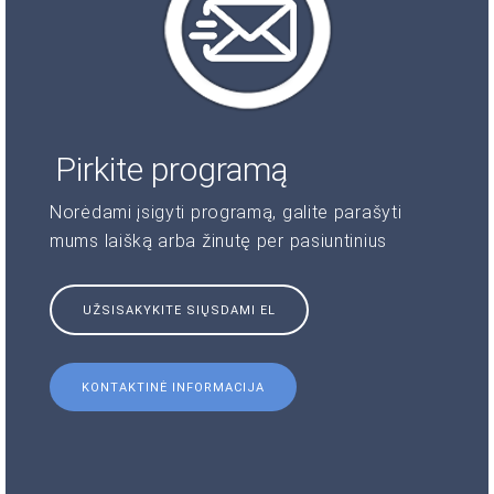
Pirkite programą
Norėdami įsigyti programą, galite parašyti
mums laišką arba žinutę per pasiuntinius
UŽSISAKYKITE SIŲSDAMI EL
KONTAKTINĖ INFORMACIJA