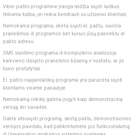
Viber pašto programinė įranga leidžia siųsti laiškus
tinkama kalba, jei reikia bendrauti su užsienio klientais.
Nemokama programa, skirta siųsti el. paštu, siunčia
pranešimus iš programos bet kuriuo jūsų pasirinktu el.
pašto adresu.
SMS siuntimo programa iš kompiuterio analizuoja
kiekvieno išsiųsto pranešimo būseną ir nustato, ar jis
buvo pristatytas.
El. pašto naujienlaiškių programa yra paruošta siųsti
klientams visame pasaulyje.
Nemokamą rinkiklį galima įsigyti kaip demonstracinę
versiją dvi savaites.
Galite atsisiųsti programą, skirtą paštu, demonstracinės
versijos pavidalu, kad patikrintumėte jos funkcionalumą
iš Universalios apskaitos sistemos svetainės.