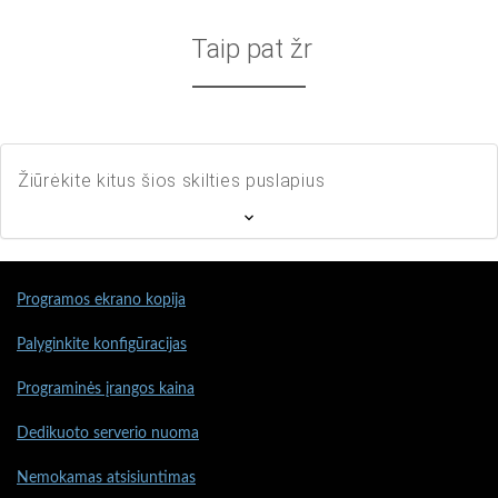
Taip pat žr
Žiūrėkite kitus šios skilties puslapius
Programos ekrano kopija
Palyginkite konfigūracijas
Programinės įrangos kaina
Dedikuoto serverio nuoma
Nemokamas atsisiuntimas