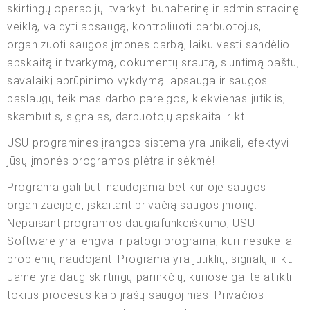
skirtingų operacijų: tvarkyti buhalterinę ir administracinę
veiklą, valdyti apsaugą, kontroliuoti darbuotojus,
organizuoti saugos įmonės darbą, laiku vesti sandėlio
apskaitą ir tvarkymą, dokumentų srautą, siuntimą paštu,
savalaikį aprūpinimo vykdymą. apsauga ir saugos
paslaugų teikimas darbo pareigos, kiekvienas jutiklis,
skambutis, signalas, darbuotojų apskaita ir kt.
USU programinės įrangos sistema yra unikali, efektyvi
jūsų įmonės programos plėtra ir sėkmė!
Programa gali būti naudojama bet kurioje saugos
organizacijoje, įskaitant privačią saugos įmonę.
Nepaisant programos daugiafunkciškumo, USU
Software yra lengva ir patogi programa, kuri nesukelia
problemų naudojant. Programa yra jutiklių, signalų ir kt.
Jame yra daug skirtingų parinkčių, kuriose galite atlikti
tokius procesus kaip įrašų saugojimas. Privačios