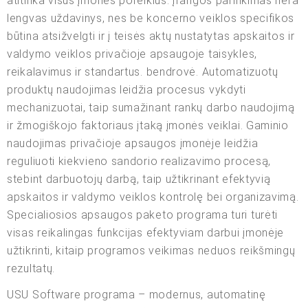
atitinka visus įmonės poreikius. Įrangos parinkimas nėra
lengvas uždavinys, nes be koncerno veiklos specifikos
būtina atsižvelgti ir į teisės aktų nustatytas apskaitos ir
valdymo veiklos privačioje apsaugoje taisykles,
reikalavimus ir standartus. bendrovė. Automatizuotų
produktų naudojimas leidžia procesus vykdyti
mechanizuotai, taip sumažinant rankų darbo naudojimą
ir žmogiškojo faktoriaus įtaką įmonės veiklai. Gaminio
naudojimas privačioje apsaugos įmonėje leidžia
reguliuoti kiekvieno sandorio realizavimo procesą,
stebint darbuotojų darbą, taip užtikrinant efektyvią
apskaitos ir valdymo veiklos kontrolę bei organizavimą.
Specialiosios apsaugos paketo programa turi turėti
visas reikalingas funkcijas efektyviam darbui įmonėje
užtikrinti, kitaip programos veikimas neduos reikšmingų
rezultatų.
USU Software programa – modernus, automatinę