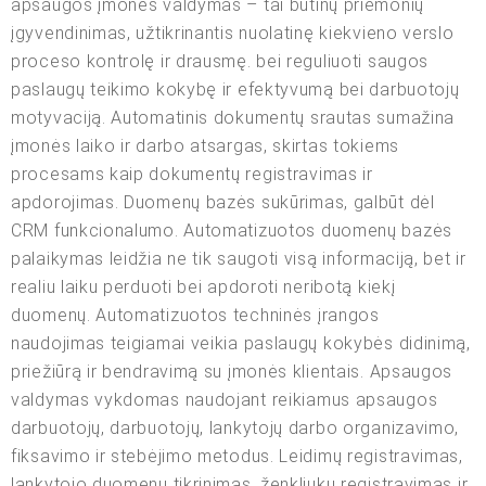
apsaugos įmonės valdymas – tai būtinų priemonių
įgyvendinimas, užtikrinantis nuolatinę kiekvieno verslo
proceso kontrolę ir drausmę. bei reguliuoti saugos
paslaugų teikimo kokybę ir efektyvumą bei darbuotojų
motyvaciją. Automatinis dokumentų srautas sumažina
įmonės laiko ir darbo atsargas, skirtas tokiems
procesams kaip dokumentų registravimas ir
apdorojimas. Duomenų bazės sukūrimas, galbūt dėl
CRM funkcionalumo. Automatizuotos duomenų bazės
palaikymas leidžia ne tik saugoti visą informaciją, bet ir
realiu laiku perduoti bei apdoroti neribotą kiekį
duomenų. Automatizuotos techninės įrangos
naudojimas teigiamai veikia paslaugų kokybės didinimą,
priežiūrą ir bendravimą su įmonės klientais. Apsaugos
valdymas vykdomas naudojant reikiamus apsaugos
darbuotojų, darbuotojų, lankytojų darbo organizavimo,
fiksavimo ir stebėjimo metodus. Leidimų registravimas,
lankytojo duomenų tikrinimas, ženkliukų registravimas ir