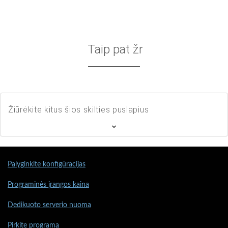
Taip pat žr
Žiūrėkite kitus šios skilties puslapius
Palyginkite konfigūracijas
Programinės įrangos kaina
Dedikuoto serverio nuoma
Pirkite programą