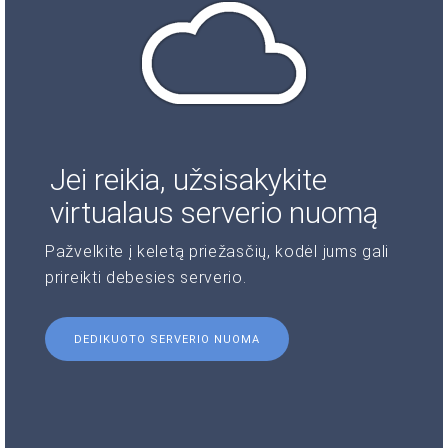
Jei reikia, užsisakykite
virtualaus serverio nuomą
Pažvelkite į keletą priežasčių, kodėl jums gali
prireikti debesies serverio.
DEDIKUOTO SERVERIO NUOMA