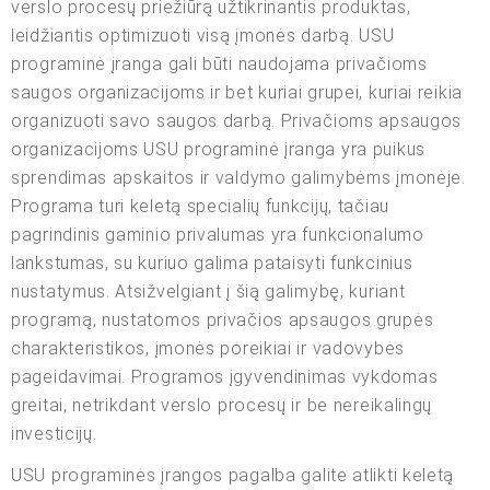
verslo procesų priežiūrą užtikrinantis produktas,
leidžiantis optimizuoti visą įmonės darbą. USU
programinė įranga gali būti naudojama privačioms
saugos organizacijoms ir bet kuriai grupei, kuriai reikia
organizuoti savo saugos darbą. Privačioms apsaugos
organizacijoms USU programinė įranga yra puikus
sprendimas apskaitos ir valdymo galimybėms įmonėje.
Programa turi keletą specialių funkcijų, tačiau
pagrindinis gaminio privalumas yra funkcionalumo
lankstumas, su kuriuo galima pataisyti funkcinius
nustatymus. Atsižvelgiant į šią galimybę, kuriant
programą, nustatomos privačios apsaugos grupės
charakteristikos, įmonės poreikiai ir vadovybės
pageidavimai. Programos įgyvendinimas vykdomas
greitai, netrikdant verslo procesų ir be nereikalingų
investicijų.
USU programinės įrangos pagalba galite atlikti keletą