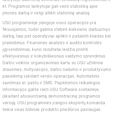
kt. Programos lankytojai gali vesti statistiką apie
įmonės darbą ir netgi atlikti statistinę analizę.
USU programinėje įrangoje visos operacijos yra
fiksuojamos, todėl galima stebėti kiekvieno darbuotojo
darbą, taip pat operatyviai aptikti ir pašalinti klaidas bei
praleidimus. Finansinės analizės ir audito kontrolės
įgyvendinimas, kurio rezultatai leidžia priimti
efektyvesnius ir kokybiškesnius valdymo sprendimus.
Darbo veiklos organizavimas kartu su USU užtikrina
drausmės, motyvacijos, darbo našumo ir produktyvumo
pasiekimą vykdant verslo operacijas. Automatinis
siuntimas el. paštu ir SMS. Papildomos reikalingos
informacijos galite rasti USU Software svetainėje,
įskaitant atsisiunčiamą demonstracinę programos
versiją. USU programinės įrangos ekspertų komanda
teikia visas būtinas produkto priežiūros paslaugas.