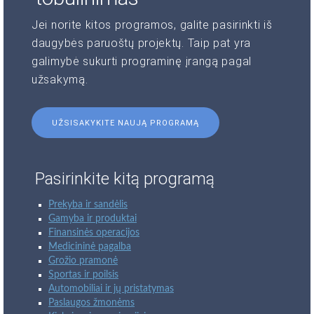
Jei norite kitos programos, galite pasirinkti iš
daugybės paruoštų projektų. Taip pat yra
galimybė sukurti programinę įrangą pagal
užsakymą.
UŽSISAKYKITE NAUJĄ PROGRAMĄ
Pasirinkite kitą programą
Prekyba ir sandėlis
Gamyba ir produktai
Finansinės operacijos
Medicininė pagalba
Grožio pramonė
Sportas ir poilsis
Automobiliai ir jų pristatymas
Paslaugos žmonėms