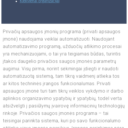
Kiekvienai organizacijai
Privačių apsaugos įmonių programa (privati apsaugos
įmonė) naudojama veiklai automatizuoti. Naudojant
automatizavimo programą, užduočių atlikimo procesai
yra mechanizuojami, o tai yra teigiamas būdas, turintis
įtakos daugelio privačios saugos įmonės parametrų
augimui. Visų pirma, norint sėkmingai įdiegti ir naudoti
automatizuotą sistemą, tam tikrą vaidmenį atlieka tos
ar kitos techninės įrangos funkcionalumas. Privati
apsaugos įmonė turi tam tikrų veiklos vykdymo ir darbo
aplinkos organizavimo ypatybių ir ypatybių, todėl verta
atsižvelgti į pasiūlymų įvairovę informacinių technologijų
rinkoje. Privačios saugos įmonės programa – tai
teisingai parinkta sistema, kuri po savo funkcionalumo