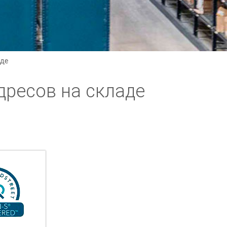
аде
дресов на складе