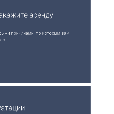
акажите аренду
а
рыми причинами, по которым вам
ер.
уатации