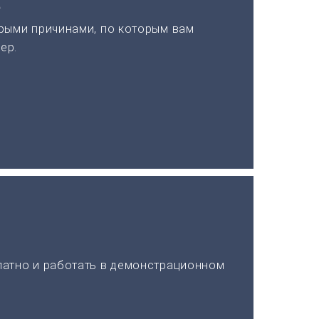
а
рыми причинами, по которым вам
ер.
латно и работать в демонстрационном