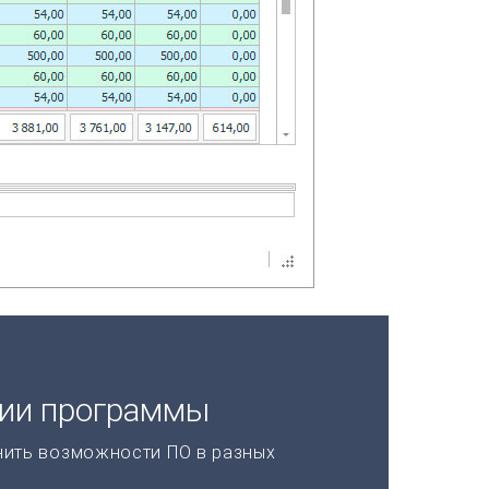
ции программы
нить возможности ПО в разных