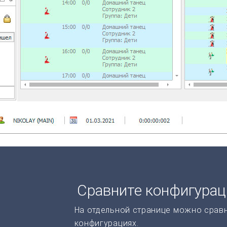
Сравните конфигура
На отдельной странице можно срав
конфигурациях.