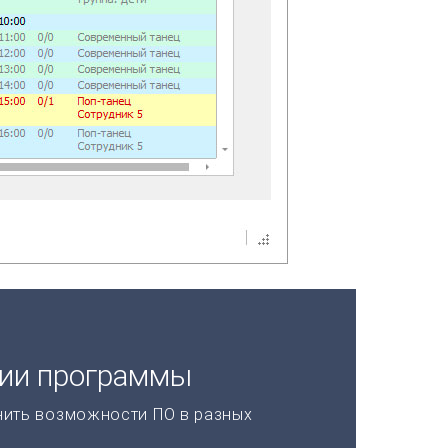
ции программы
нить возможности ПО в разных