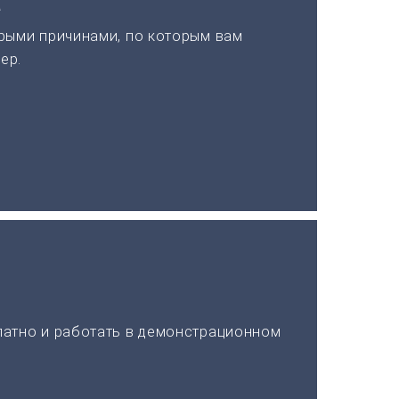
а
рыми причинами, по которым вам
ер.
латно и работать в демонстрационном